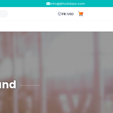
info@jtrholidays.com
FR
/
USD
and