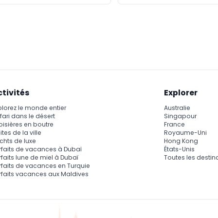
ctivités
Explorer
plorez le monde entier
Australie
fari dans le désert
Singapour
oisières en boutre
France
ites de la ville
Royaume-Uni
chts de luxe
Hong Kong
rfaits de vacances à Dubaï
États-Unis
rfaits lune de miel à Dubaï
Toutes les destin
rfaits de vacances en Turquie
rfaits vacances aux Maldives