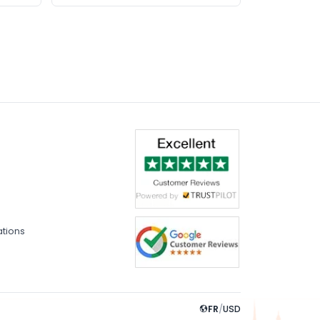
ations
FR
/
USD