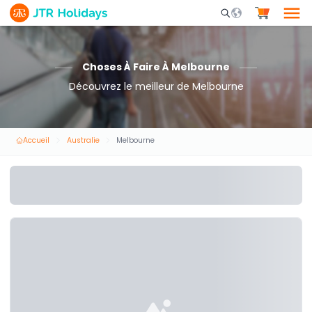
Mobile Search Opene
Choses À Faire À Melbourne
Découvrez le meilleur de Melbourne
Accueil
Australie
Melbourne