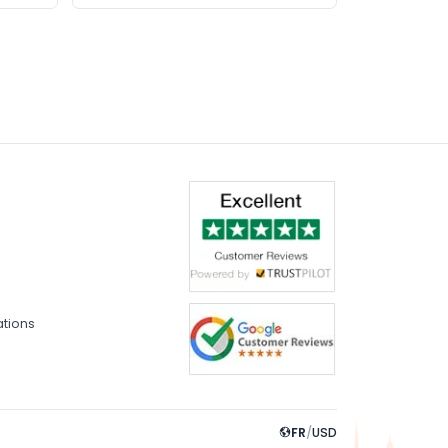
ations
FR
/
USD