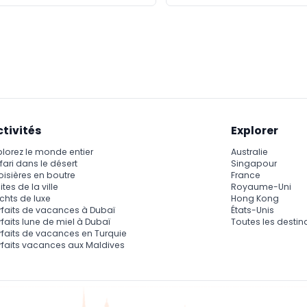
ctivités
Explorer
plorez le monde entier
Australie
fari dans le désert
Singapour
oisières en boutre
France
ites de la ville
Royaume-Uni
chts de luxe
Hong Kong
rfaits de vacances à Dubaï
États-Unis
rfaits lune de miel à Dubaï
Toutes les destin
rfaits de vacances en Turquie
rfaits vacances aux Maldives