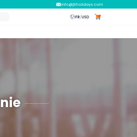
info@jtrholidays.com
FR
/
USD
rnie