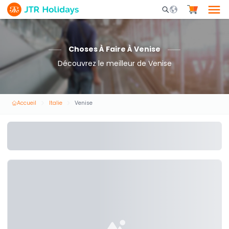
Mobile Search Opene
Choses À Faire À Venise
Découvrez le meilleur de Venise
Accueil
Italie
Venise