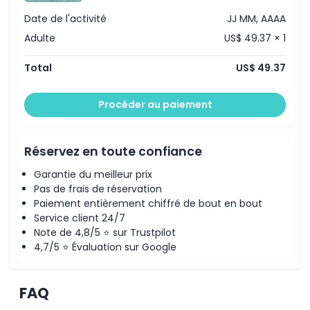
Exclus
Date de l'activité
JJ MM, AAAA
Adulte
US$ 49.37 × 1
À savoir
Total
US$ 49.37
Emplacement
Procéder au paiement
Comment échanger
Réservez en toute confiance
Garantie du meilleur prix
Politique d'annulation
Pas de frais de réservation
Paiement entièrement chiffré de bout en bout
Service client 24/7
Note de 4,8/5 ⭐ sur Trustpilot
4,7/5 ⭐ Évaluation sur Google
FAQ