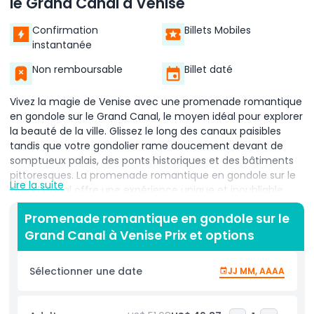
le Grand Canal à Venise
Confirmation
Billets Mobiles
instantanée
Non remboursable
Billet daté
Vivez la magie de Venise avec une promenade romantique
en gondole sur le Grand Canal, le moyen idéal pour explorer
la beauté de la ville. Glissez le long des canaux paisibles
tandis que votre gondolier rame doucement devant de
somptueux palais, des ponts historiques et des bâtiments
pittoresques. La promenade romantique en gondole sur le
Lire la suite
Grand Canal offre une expérience unique et inoubliable,
vous permettant d'absorber le charme de Venise depuis
Promenade romantique en gondole sur le
l'eau.
Grand Canal à Venise Prix et options
En dérivant le long du Grand Canal, vous verrez des sites
emblématiques tels que le pont du Rialto et d'élégantes
Sélectionner une date
JJ MM, AAAA
demeures vénitiennes. Le mouvement doux de la gondole
et l'atmosphère sereine créent un cadre vraiment
romantique, faisant de cette promenade l'idéal pour les