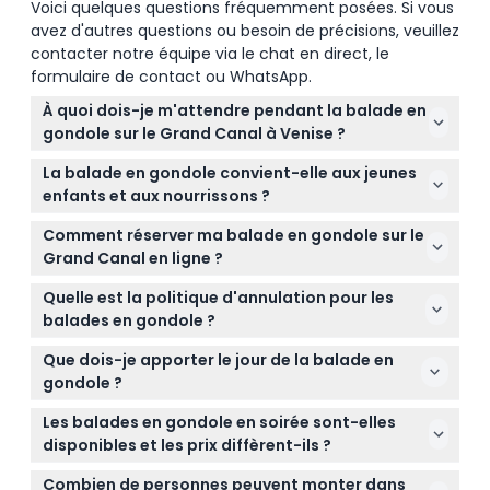
Voici quelques questions fréquemment posées. Si vous
avez d'autres questions ou besoin de précisions, veuillez
contacter notre équipe via le chat en direct, le
formulaire de contact ou WhatsApp.
À quoi dois-je m'attendre pendant la balade en
gondole sur le Grand Canal à Venise ?
Vous profiterez d'une balade en gondole partagée
La balade en gondole convient-elle aux jeunes
de 15 à 30 minutes le long du Grand Canal et des
enfants et aux nourrissons ?
canaux latéraux plus calmes, avec une vue
Oui, les nourrissons âgés de 0 à 2 ans peuvent
splendide sur des ponts et palais historiques. Un
Comment réserver ma balade en gondole sur le
voyager gratuitement s'ils n'occupent pas de siège
guide local fournit un commentaire multilingue,
Grand Canal en ligne ?
séparé, mais les enfants de 3 ans et plus sont
partageant l'histoire fascinante des gondoles et de
Vous pouvez réserver facilement votre balade en
facturés au même tarif que les adultes. Veillez à
Quelle est la politique d'annulation pour les
la ville.
gondole en ligne via ce site. Il vous suffit de
inclure tous les passagers dans votre décompte
balades en gondole ?
sélectionner la date et l'heure souhaitées, vérifier la
lors de la réservation.
Les billets ne sont ni remboursables ni annulables,
disponibilité et sécuriser vos billets durant un
Que dois-je apporter le jour de la balade en
alors soyez sûr de vos plans avant de réserver.
processus de réservation simple.
gondole ?
Votre billet doit être utilisé à la date et à l'heure
Apportez des vêtements confortables et un
réservées.
Les balades en gondole en soirée sont-elles
appareil photo pour capturer les magnifiques vues.
disponibles et les prix diffèrent-ils ?
N'oubliez pas de vérifier la météo car les balades
Oui, les balades en soirée ont lieu de 19h00 jusqu’à
peuvent être interrompues en cas de mauvais
Combien de personnes peuvent monter dans