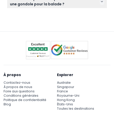
environ 3h00 du matin et coûtent souvent plus
temps, et habillez-vous en conséquence.
une gondole pour la balade ?
cher que celles de jour (sujet à modification —
Chaque gondole peut accueillir jusqu’à cinq
veuillez confirmer au moment de la réservation).
personnes. Le gondolier organise les places pour
Elles offrent une perspective magique nocturne de
assurer l’équilibre et la sécurité tout au long de la
Venise.
balade.
À propos
Explorer
Contactez-nous
Australie
À propos de nous
Singapour
Foire aux questions
France
Conditions générales
Royaume-Uni
Politique de confidentialité
Hong Kong
Blog
États-Unis
Toutes les destinations