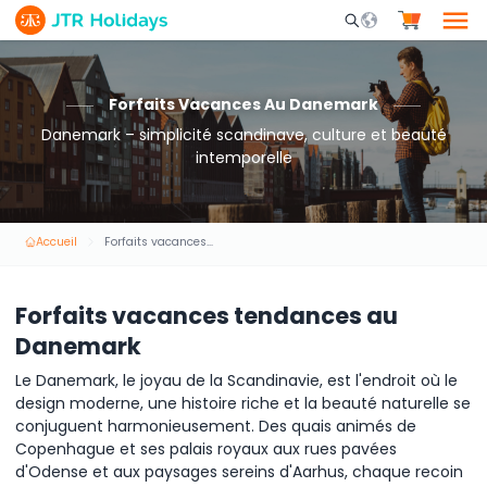
Mobile Search Opene
Forfaits Vacances Au Danemark
Danemark – simplicité scandinave, culture et beauté
intemporelle
Accueil
Forfaits vacances au Danemark
Forfaits vacances tendances au
Danemark
Le Danemark, le joyau de la Scandinavie, est l'endroit où le
design moderne, une histoire riche et la beauté naturelle se
conjuguent harmonieusement. Des quais animés de
Copenhague et ses palais royaux aux rues pavées
d'Odense et aux paysages sereins d'Aarhus, chaque recoin