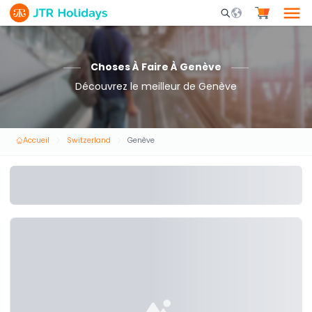
Mobile Search Opene
Choses À Faire À Genève
Découvrez le meilleur de Genève
Accueil
Switzerland
Genève