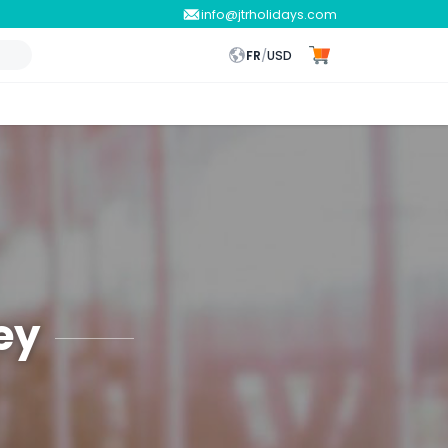
info@jtrholidays.com
FR
/
USD
ey