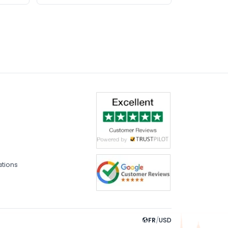
ations
FR
/
USD