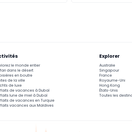
ctivités
Explorer
plorez le monde entier
Australie
fari dans le désert
Singapour
oisières en boutre
France
ites de la ville
Royaume-Uni
chts de luxe
Hong Kong
rfaits de vacances à Dubaï
États-Unis
rfaits lune de miel à Dubaï
Toutes les destin
rfaits de vacances en Turquie
rfaits vacances aux Maldives