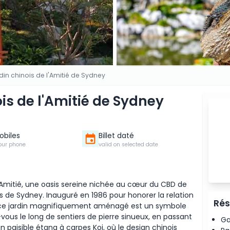
ardin chinois de l'Amitié de Sydney
ois de l'Amitié de Sydney
Mobiles
Billet daté
our phone
valid on selected date
l'Amitié, une oasis sereine nichée au cœur du CBD de
es de Sydney. Inauguré en 1986 pour honorer la relation
Rés
, ce jardin magnifiquement aménagé est un symbole
vous le long de sentiers de pierre sinueux, en passant
Ga
 paisible étang à carpes Koi, où le design chinois