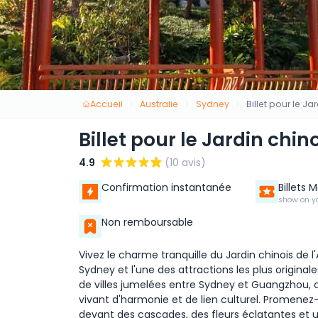
Accueil
Australie
Sydney
Billet pour le J
Billet pour le Jardin chin
4.9
(10 avis)
Confirmation instantanée
Billets 
show on y
Non remboursable
Vivez le charme tranquille du Jardin chinois de 
Sydney et l'une des attractions les plus original
de villes jumelées entre Sydney et Guangzhou
vivant d'harmonie et de lien culturel. Promenez-
devant des cascades, des fleurs éclatantes et un