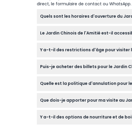
direct, le formulaire de contact ou WhatsApp.
Quels sont les horaires d'ouverture du Jard
Le jardin est ouvert tous les jours de 10h00 à
Le Jardin Chinois de l'Amitié est-il access
au moment de la réservation).
Oui, les sentiers et pavillons du jardin infé
Y a-t-il des restrictions d'âge pour visiter 
escaliers et des chemins rocheux qui peuvent
Le jardin convient aux adultes et aux enfan
Puis-je acheter des billets pour le Jardin Ch
comme les tout-petits.
Oui, vous pouvez facilement réserver vos bill
Quelle est la politique d'annulation pour le
Les billets ne sont pas remboursables et ne 
Que dois-je apporter pour ma visite au Jar
réservation.
Portez des chaussures confortables pour mar
Y a-t-il des options de nourriture et de bo
appareil photo pour capturer les beaux pays
Bien que l'admission inclue l'entrée au jard