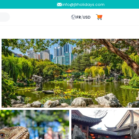
info@jtrholidays.com
FR
/
USD