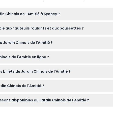
in Chinois de l'Amitié à Sydney ?
 17h00, mais il est fermé le jour de Noël et le Vendredi saint (sou
ible aux fauteuils roulants et aux poussettes ?
rieur sont adaptés aux fauteuils roulants, landaus et poussettes, 
le Jardin Chinois de l'Amitié ?
 être difficiles d'accès.
ts âgés de 6 ans et plus. Il n'est pas recommandé pour les femm
inois de l'Amitié en ligne ?
ets en ligne ici-même sur ce site pour garantir votre visite à la 
s billets du Jardin Chinois de l'Amitié ?
peuvent pas être annulés, veuillez donc vous assurer de choisir l
din Chinois de l'Amitié ?
cher car vous explorerez des sentiers sinueux et des espaces d
issons disponibles au Jardin Chinois de l'Amitié ?
ages et les sculptures uniques.
in, les repas et boissons comme de délicieux raviolis et du thé c