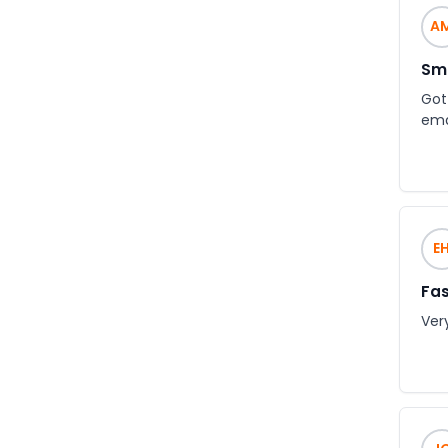
A
Smo
Got 
ema
E
Fas
Ver