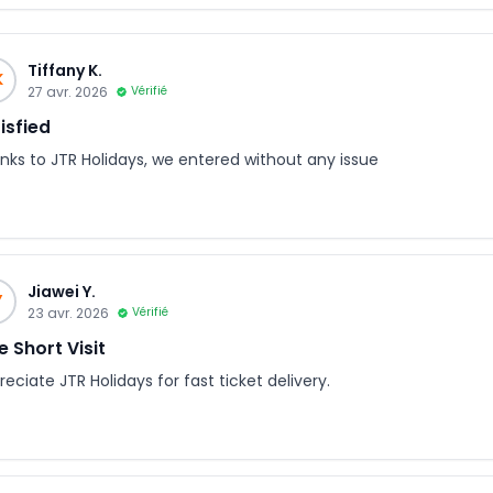
Tiffany K.
K
27 avr. 2026
Vérifié
isfied
nks to JTR Holidays, we entered without any issue
Jiawei Y.
Y
23 avr. 2026
Vérifié
e Short Visit
eciate JTR Holidays for fast ticket delivery.