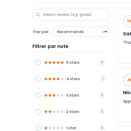
T
Trier par:
Sat
Tha
Filtrer par note
5 stars
9
4 stars
1
J
Nic
3 stars
0
Appr
2 stars
0
1 star
0