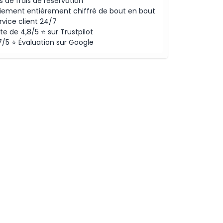
s de frais de réservation
iement entièrement chiffré de bout en bout
rvice client 24/7
te de 4,8/5 ⭐ sur Trustpilot
7/5 ⭐ Évaluation sur Google