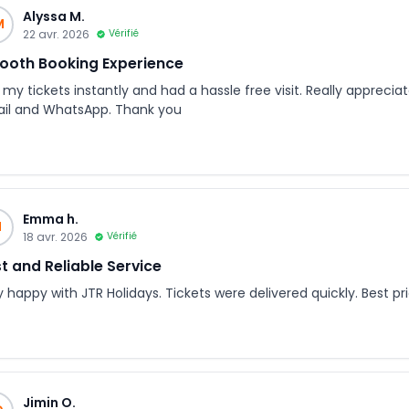
Alyssa M.
M
22 avr. 2026
Vérifié
oth Booking Experience
my tickets instantly and had a hassle free visit. Really apprecia
il and WhatsApp. Thank you
Emma h.
H
18 avr. 2026
Vérifié
t and Reliable Service
y happy with JTR Holidays. Tickets were delivered quickly. Best p
Jimin O.