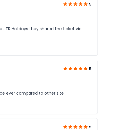
5
te JTR Holidays they shared the ticket via
5
rice ever compared to other site
5