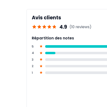
restaurant The Garden sur place.
Avis clients
4.9
(10 reviews)
Répartition des notes
5
4
3
2
1