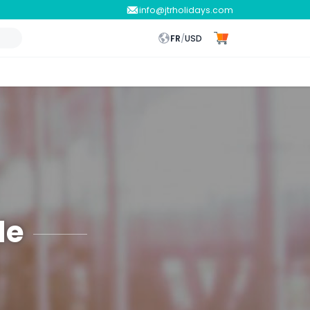
info@jtrholidays.com
FR
/
USD
de