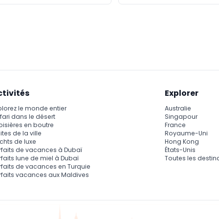
ctivités
Explorer
plorez le monde entier
Australie
fari dans le désert
Singapour
oisières en boutre
France
ites de la ville
Royaume-Uni
chts de luxe
Hong Kong
rfaits de vacances à Dubaï
États-Unis
rfaits lune de miel à Dubaï
Toutes les destin
rfaits de vacances en Turquie
rfaits vacances aux Maldives