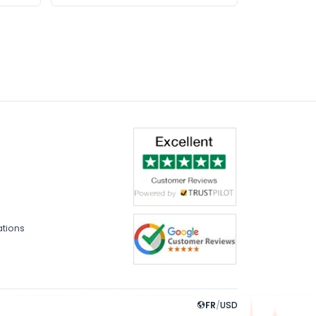
ations
FR
/
USD