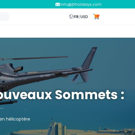
info@jtrholidays.com
FR
/
USD
Nouveaux Sommets :
en hélicoptère