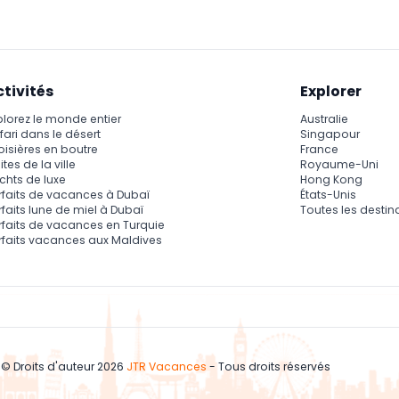
ctivités
Explorer
plorez le monde entier
Australie
fari dans le désert
Singapour
oisières en boutre
France
ites de la ville
Royaume-Uni
chts de luxe
Hong Kong
rfaits de vacances à Dubaï
États-Unis
rfaits lune de miel à Dubaï
Toutes les destin
rfaits de vacances en Turquie
rfaits vacances aux Maldives
© Droits d'auteur 2026
JTR Vacances
- Tous droits réservés