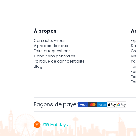
À propos
A
Contactez-nous
Ex
À propos de nous
Sa
Foire aux questions
Cr
Conditions générales
Vis
Politique de confidentialité
Ya
Blog
Fo
Fo
Fo
Fo
Façons de payer