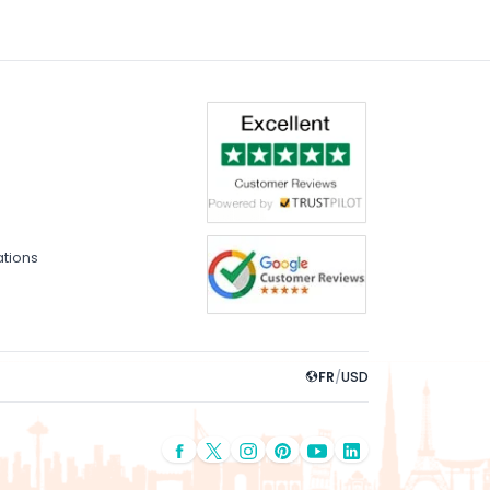
ations
FR
/
USD