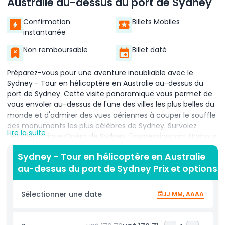
Australie au-dessus du port de Sydney
Confirmation
Billets Mobiles
instantanée
Non remboursable
Billet daté
Préparez-vous pour une aventure inoubliable avec le
Sydney - Tour en hélicoptère en Australie au-dessus du
port de Sydney. Cette visite panoramique vous permet de
vous envoler au-dessus de l'une des villes les plus belles du
monde et d'admirer des vues aériennes à couper le souffle
des monuments les plus célèbres de Sydney. Survolez
Lire la suite
l'emblématique Opéra de Sydney, l'impressionnant Harbour
Bridge et la superbe côte, y compris Bondi Beach et
Sydney - Tour en hélicoptère en Australie
l'étincelant océan Pacifique. Votre pilote professionnel vous
au-dessus du port de Sydney Prix et options
guidera tout au long du trajet, signalant les points d'intérêt
et partageant des histoires et des faits intéressants sur la
ville. L'hélicoptère est confortable, climatisé et équipé de
Sélectionner une date
JJ MM, AAAA
grandes fenêtres, vous ne manquerez donc rien. Que vous
soyez un visiteur pour la première fois ou un habitant
cherchant une perspective unique, cette expérience est