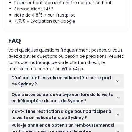
Paiement entièrement chiffré de bout en bout
Service client 24/7
Note de 4,8/5 ⭐ sur Trustpilot
4,7/5 ⭐ Évaluation sur Google
FAQ
Voici quelques questions fréquemment posées. Si vous
avez d'autres questions ou besoin de précisions, veuillez
contacter notre équipe via le chat en direct, le
formulaire de contact ou WhatsApp.
D'où partent les vols en hélicoptère sur le port
de Sydney ?
Les vols partent du 462 avenue Ross Smith, Mascot
Quels sites célèbres vais-je voir lors de la visite
NSW 2020, Australie, offrant un accès facile aux
en hélicoptère du port de Sydney ?
visiteurs à Sydney.
Vous profiterez de vues aériennes d'emblèmes
Y a-t-il une restriction d'âge pour participer à
comme l'Opéra de Sydney, le pont Harbour et la
la visite en hélicoptère de Sydney ?
plage de Bondi, le tout depuis une perspective
Puis-je annuler ou obtenir un remboursement si
Les participants doivent avoir au moins 2 ans, et les
unique dans le ciel.
je change d'avis concernant le vol en
enfants de 2 à 15 ans doivent être accompagnés