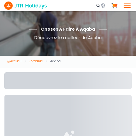
Mobile Search Opene
Choses À Faire À Aqaba
Découvrez le meilleur de Aqaba
Accueil
Jordanie
Aqaba