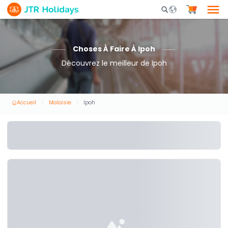
Mobile Search Opene
Choses À Faire À Ipoh
Découvrez le meilleur de Ipoh
Accueil
Malaisie
Ipoh