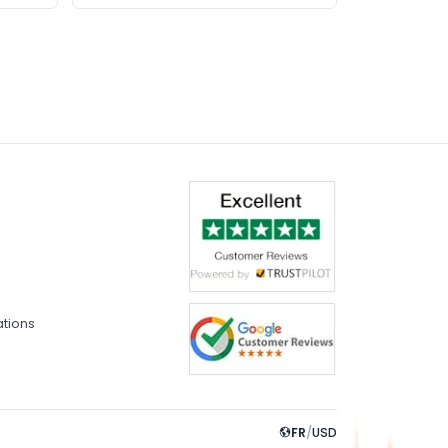
ations
FR
/
USD