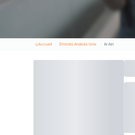
Accueil
Émirats Arabes Unis
Al Aïn