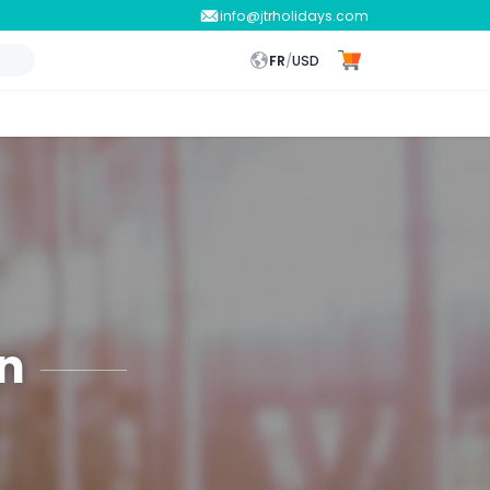
info@jtrholidays.com
FR
/
USD
ïn