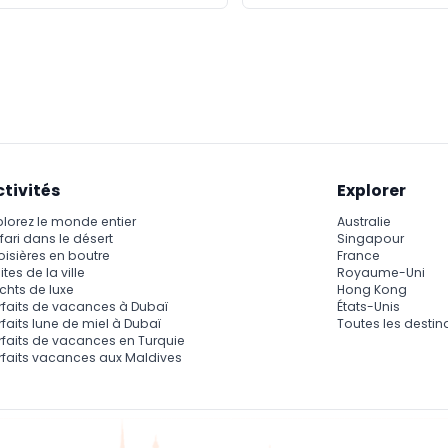
ctivités
Explorer
plorez le monde entier
Australie
fari dans le désert
Singapour
oisières en boutre
France
ites de la ville
Royaume-Uni
chts de luxe
Hong Kong
rfaits de vacances à Dubaï
États-Unis
rfaits lune de miel à Dubaï
Toutes les destin
rfaits de vacances en Turquie
rfaits vacances aux Maldives