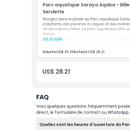
Parc aquatique Saraya Aqaba - Bill
Les aires de jeux aquatiques interactives sont p
Serviette
canons à eau, des fontaines et des surprises 
Plongez dans le plaisir au Parc aquatique Sa
Cadre pittoresque :
palpitants, des piscines à vagues et des rivières 
Avec pour toile de fond la splendide mer Rouge
de sensations fortes, ce parc aquatique offre 
Inclus
Saraya Aqaba offre une vue à couper le souffle 
Lire la suite
Billet d'entrée général adulte d'une journée
Le menu combo comprend : burger (poulet o
À proximité du luxe :
Adulte:
US$ 35.26
Enfant:
US$ 28.21
Situé à proximité du luxueux complexe Saraya 
aquatique en une véritable expérience de vaca
d'équipements haut de gamme et savourez l'es
US$ 28.21
Points forts
FAQ
Inclus
Voici quelques questions fréquemment posées. 
direct, le formulaire de contact ou WhatsApp.
Politique enfant/adulte
Quelles sont les heures d'ouverture du P