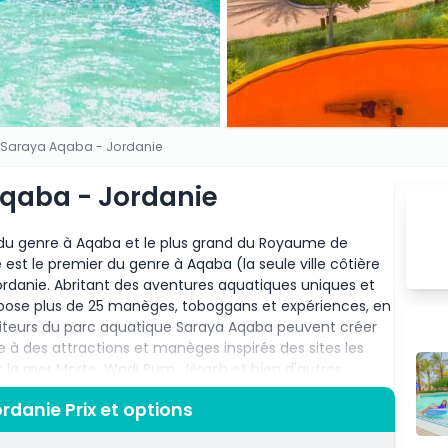
 Saraya Aqaba - Jordanie
qaba - Jordanie
 du genre à Aqaba et le plus grand du Royaume de
est le premier du genre à Aqaba (la seule ville côtière
rdanie. Abritant des aventures aquatiques uniques et
opose plus de 25 manèges, toboggans et expériences, en
isiteurs du parc aquatique Saraya Aqaba peuvent créer
 à des attractions et manèges inspirés des sites les
la mer Morte, Wadi Rum, Jérash et bien d'autres.
danie, cette destination palpitante promet une
danie Prix et options
vous aimiez les activités aquatiques ou que vous