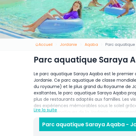
Accueil
Jordanie
Aqaba
Parc aquatique
Parc aquatique Saraya A
Le parc aquatique Saraya Aqaba est le premier
Jordanie. Ce parc aquatique de classe mondiale 
du royaume) et le plus grand du Royaume de Jo
exaltantes, le parc aquatique Saraya Aqaba pr
plus de restaurants adaptés aux familles. Les v
des expériences mémorables sous le soleil grâce
Lire la suite
plus emblématiques de la Jordanie, notamment 
Situé dans la belle ville côtière d'Aqaba, en Jor
Parc aquatique Saraya Aqaba - Jor
expérience inoubliable pour tous les âges. Que 