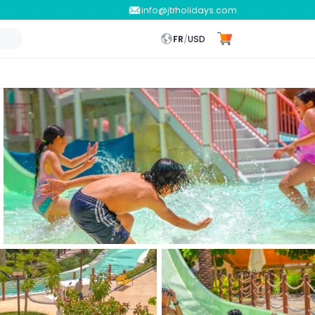
info@jtrholidays.com
FR
/
USD