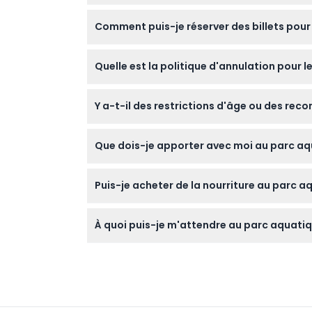
Heures d'ouverture
Le parc aquatique Saraya Aqaba est ouvert 
Comment puis-je réserver des billets pou
— veuillez confirmer au moment de la réser
Emplacement
Vous pouvez facilement réserver vos billets e
Quelle est la politique d'annulation pour 
Politique d'annulation
Tous les billets ne sont pas remboursables e
Y a-t-il des restrictions d'âge ou des re
Les enfants âgés de 3 à 11 ans sont considé
Que dois-je apporter avec moi au parc a
Apportez un maillot de bain, de la crème sol
Puis-je acheter de la nourriture au parc 
confortables pour vous promener dans le pa
Le parc propose des menus combo comme un 
À quoi puis-je m'attendre au parc aquati
préférez.
Vous trouverez plus de 25 attractions et ma
adaptées aux familles.