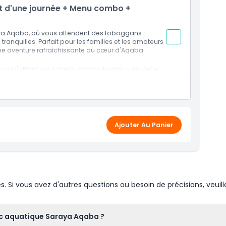
et d'une journée + Menu combo +
arfaites pour jouer avec des amis et la famille. Avec des
éclaboussantes, tout le monde s'amusera énormément.
raya Aqaba, où vous attendent des toboggans
tranquilles. Parfait pour les familles et les amateurs
 et entouré de paysages pittoresques, le parc aquatique
une aventure rafraîchissante au cœur d'Aqaba.
sous tous les angles.
 pour l'attraction + menu combo burger + serviette
u bœuf), frites et boissons non alcoolisées
Aqaba, vous pouvez prolonger votre aventure au parc
nces. Détendez-vous avec élégance, profitez
sence même de l'hospitalité.
Ajouter Au Panier
Si vous avez d'autres questions ou besoin de précisions, veuill
arc aquatique Saraya Aqaba ?