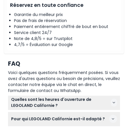
Politique d'annulation
Réservez en toute confiance
Garantie du meilleur prix
Pas de frais de réservation
Paiement entièrement chiffré de bout en bout
Service client 24/7
Note de 4,8/5 ⭐ sur Trustpilot
4,7/5 ⭐ Évaluation sur Google
FAQ
Voici quelques questions fréquemment posées. Si vous
avez d'autres questions ou besoin de précisions, veuillez
contacter notre équipe via le chat en direct, le
formulaire de contact ou WhatsApp.
Quelles sont les heures d'ouverture de
LEGOLAND Californie ?
LEGOLAND Californie est ouvert du lundi au
Pour qui LEGOLAND Californie est-il adapté ?
dimanche, avec des horaires de 10h00 à 17h00 en
semaine et le dimanche, et des horaires prolongés