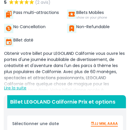
5
(2 avis)
Pass multi-attractions
Billets Mobiles
show on your phone
No Cancellation
Non-Refundable
Billet daté
Obtenir votre billet pour LEGOLAND Californie vous ouvre les
portes d'une journée inoubliable de divertissement, de
créativité et d'aventure dans l'un des parcs à thème les
plus populaires de Californie. Avec plus de 60 manèges,
spectacles et attractions passionnants, LEGOLAND
Californie offre quelque chose de magique pour les
Lire la suite
visiteurs de tous âges. Votre billet donne accès à
d'incroyables zones thématiques, y compris LE MONDE DU
Billet LEGOLAND Californie Prix et options
FILM LEGO, le parc aquatique LEGOLAND rempli d'aires de
jeux aquatiques, et le fascinant aquarium SEA LIFE. Que
vous visitiez avec des tout-petits, de jeunes enfants, ou
que vous soyez un fan de LEGO de longue date, LEGOLAND
Sélectionner une date
JJ MM, AAAA
est rempli d'activités pratiques et d'attractions interactives