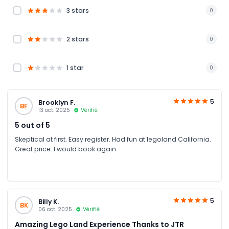
3 stars
0
2 stars
0
1 star
0
5
Brooklyn F.
BF
13 oct. 2025
Vérifié
5 out of 5
Skeptical at first. Easy register. Had fun at legoland California.
Great price. I would book again.
5
Billy K.
BK
06 oct. 2025
Vérifié
Amazing Lego Land Experience Thanks to JTR