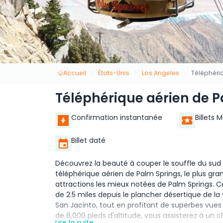
Accueil
États-Unis
Los Angeles
Téléphéri
Téléphérique aérien de 
Confirmation instantanée
Billets 
Billet daté
Découvrez la beauté à couper le souffle du sud 
téléphérique aérien de Palm Springs, le plus gra
attractions les mieux notées de Palm Springs. 
de 2.5 miles depuis le plancher désertique de la
San Jacinto, tout en profitant de superbes vues
de 6,000 pieds d'altitude, vous assisterez à un
Lire la suite