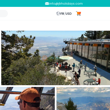
info@jtrholidays.com
FR
/
USD