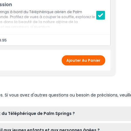
ssion
rings à bord du Téléphérique aérien de Palm
nde. Profitez de vues à couper le souffle, explorez le
s dans la beauté de la nature alpine de la
 et les amateurs d'aventure.
9.95
Ajouter Au Panier
Si vous avez d'autres questions ou besoin de précisions, veuill
 du Téléphérique de Palm Springs ?
ec le premier départ à 10h00 du lundi au vendredi et à 8h00 les w
il aux jeunes enfants et aux personnes âgées ?
rt vers le bas est à 21h30, avec des départs au moins toutes le