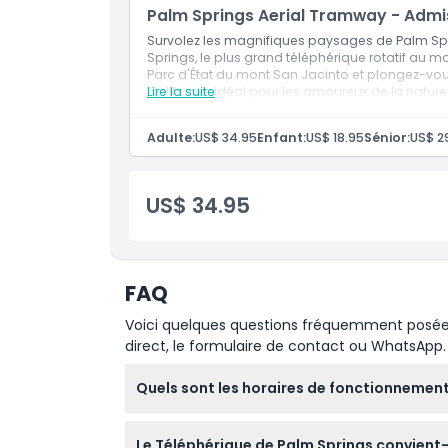
Palm Springs Aerial Tramway - Admi
Survolez les magnifiques paysages de Palm Sp
Heures d'ouverture
Springs, le plus grand téléphérique rotatif au mo
Parc d'État du mont San Jacinto et plongez-vou
Californie. Idéal pour les amoureux de la nature
Lire la suite
À savoir
Adulte:
US$ 34.95
Enfant:
US$ 18.95
Sénior:
US$ 2
Emplacement
US$ 34.95
Comment échanger
Politique d'annulation
FAQ
Voici quelques questions fréquemment posées. 
direct, le formulaire de contact ou WhatsApp.
Quels sont les horaires de fonctionnement
Le téléphérique fonctionne tous les jours av
Le Téléphérique de Palm Springs convient-
vers le haut est à 20h00, et le dernier dépa