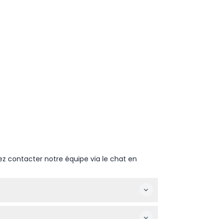
ez contacter notre équipe via le chat en
eek-ends et jours fériés. Le dernier départ
s demi-heures (sous réserve de modifications