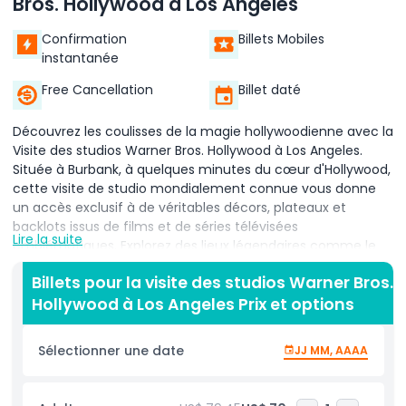
Bros. Hollywood à Los Angeles
Confirmation
Billets Mobiles
instantanée
Free Cancellation
Billet daté
Découvrez les coulisses de la magie hollywoodienne avec la
Visite des studios Warner Bros. Hollywood à Los Angeles.
Située à Burbank, à quelques minutes du cœur d'Hollywood,
cette visite de studio mondialement connue vous donne
un accès exclusif à de véritables décors, plateaux et
backlots issus de films et de séries télévisées
Lire la suite
emblématiques. Explorez des lieux légendaires comme le
café Central Perk de la série Friends, les décors de The Big
Billets pour la visite des studios Warner Bros.
Bang Theory et l'exposition DC Universe présentant la
Hollywood à Los Angeles Prix et options
collection de Batmobiles. Découvrez les secrets des
coulisses de blockbusters et de séries adorées, et plongez
dans le Monde des Sorciers d'Harry Potter et Les Animaux
Sélectionner une date
JJ MM, AAAA
fantastiques. À Stage 48 : Du scénario à l'écran, vivez le
processus complet de réalisation, des effets fond vert au
montage. Testez vos compétences dans des expositions