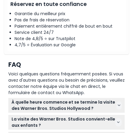
Réservez en toute confiance
Garantie du meilleur prix
Pas de frais de réservation
Paiement entièrement chiffré de bout en bout
Service client 24/7
Note de 4,8/5 ⭐ sur Trustpilot
4,7/5 ⭐ Évaluation sur Google
FAQ
Voici quelques questions fréquemment posées. Si vous
avez d'autres questions ou besoin de précisions, veuillez
contacter notre équipe via le chat en direct, le
formulaire de contact ou WhatsApp.
À quelle heure commence et se termine la visite
des Warner Bros. Studios Hollywood ?
La visite des studios a généralement lieu tous les
La visite des Warner Bros. Studios convient-elle
jours de 8h30 à 19h00, mais les horaires peuvent
aux enfants ?
varier. Veuillez donc vérifier la disponibilité et les
Oui, les enfants à partir de 5 ans peuvent participer