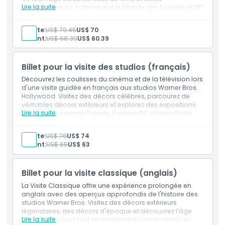
Exclus
Lire la suite
emblématiques, notamment le Monde des Sorciers et DC
Comics. Idéal pour les cinéphiles hispanophones.
Inclus
Adulte:
US$ 79.45
US$ 70
Heures d'ouverture
1 billet pour la visite des studios Warner Bros. à
Enfant:
US$ 68.39
US$ 60.39
Hollywood
Guide hispanophone
Accès coupe-file pour l'enregistrement
À savoir
Billet pour la visite des studios (français)
Visite guidée de 1 heure
Visite autonome de Stage 48 : Du scénario à l'écran
Découvrez les coulisses du cinéma et de la télévision lors
d'une durée d'environ 1.5 heures
d'une visite guidée en français aux studios Warner Bros.
Emplacement
Hollywood. Visitez des décors célèbres, parcourez de
véritables décors extérieurs et explorez des expositions
Lire la suite
interactives comme Friends, l'univers DC et Harry Potter.
Comment s'y rendre
Parfait pour les visiteurs francophones à Los Angeles.
Adulte:
US$ 76
US$ 74
Enfant:
US$ 65
US$ 63
Comment échanger
Billet pour la visite classique (anglais)
Code vestimentaire
La Visite Classique offre une expérience prolongée en
anglais avec des aperçus approfondis de l'histoire des
studios Warner Bros. Visitez des décors extérieurs
Politique d'annulation
légendaires, des décors d'époque et découvrez l'âge
Lire la suite
d'or d'Hollywood tout en explorant les productions en