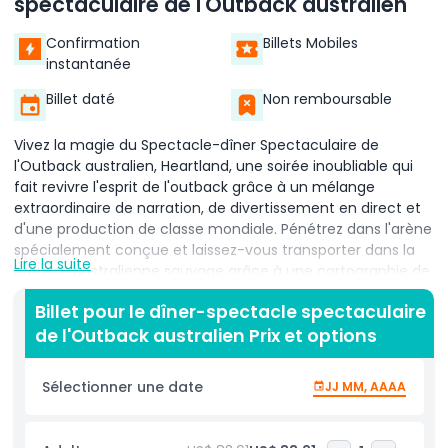
spectaculaire de l'Outback australien
Confirmation
Billets Mobiles
instantanée
Billet daté
Non remboursable
Vivez la magie du Spectacle-dîner Spectaculaire de
l'Outback australien, Heartland, une soirée inoubliable qui
fait revivre l'esprit de l'outback grâce à un mélange
extraordinaire de narration, de divertissement en direct et
d'une production de classe mondiale. Pénétrez dans l'arène
spécialement conçue et laissez-vous transporter dans la
Lire la suite
brousse australienne sauvage grâce à une cartographie de
projection immersive à couper le souffle, des
Billet pour le dîner-spectacle spectaculaire
performances spectaculaires et des animaux fascinants
de l'Outback australien Prix et options
qui créent une expérience véritablement unique. Le
spectacle suit l'histoire émouvante de Reg et Marge, deux
agriculteurs australiens travailleurs confrontés aux dures
Sélectionner une date
JJ MM, AAAA
réalités de la vie à la campagne. Leur parcours inspirant
met en lumière le courage, la résilience et l'esprit
communautaire qui définissent l'outback australien. En