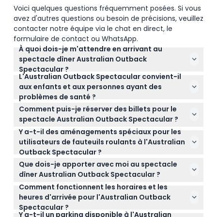
Voici quelques questions fréquemment posées. Si vous
avez d'autres questions ou besoin de précisions, veuillez
contacter notre équipe via le chat en direct, le
formulaire de contact ou WhatsApp.
À quoi dois-je m'attendre en arrivant au
spectacle dîner Australian Outback
Spectacular ?
L'Australian Outback Spectacular convient-il
Arrivez 1 heure et 15 minutes avant le spectacle
aux enfants et aux personnes ayant des
pour profiter du divertissement avant le spectacle
problèmes de santé ?
lorsque les portes et l'arène ouvrent. Vous vivrez un
Les enfants de 0 à 13 ans doivent être
spectacle immersif en direct de 90 minutes avec
Comment puis-je réserver des billets pour le
accompagnés d'un adulte payant, et ceux de 0 à 2
un repas de trois plats et des boissons servis
spectacle Australian Outback Spectacular ?
ans entrent gratuitement s'ils n'occupent pas de
pendant la représentation (sous réserve de
Y a-t-il des aménagements spéciaux pour les
Vous pouvez facilement réserver vos billets en ligne
siège. L'expérience n'est pas adaptée aux
modifications — veuillez confirmer au moment de
utilisateurs de fauteuils roulants à l'Australian
via ce site web, où vous pouvez également vérifier
personnes enceintes, aux personnes ayant subi une
la réservation).
Outback Spectacular ?
les disponibilités et choisir l'heure de spectacle
chirurgie récente ou aux personnes atteintes de
Les réservations pour fauteuils roulants doivent être
préférée. N'oubliez pas, aucune annulation ni
Que dois-je apporter avec moi au spectacle
problèmes cardiaques, ni aux tout-petits très
organisées directement avec le lieu afin d'assurer
remboursement n'est autorisé une fois la
dîner Australian Outback Spectacular ?
jeunes.
un aménagement approprié, car il y a un nombre
réservation effectuée.
Comment fonctionnent les horaires et les
Apportez votre confirmation de billet et une pièce
limité de places disponibles pour les invités
heures d'arrivée pour l'Australian Outback
d'identité valide si nécessaire, et préparez-vous
nécessitant une accessibilité.
Spectacular ?
pour une expérience décontractée et confortable
Y a-t-il un parking disponible à l'Australian
Les spectacles en soirée ont lieu du mardi au