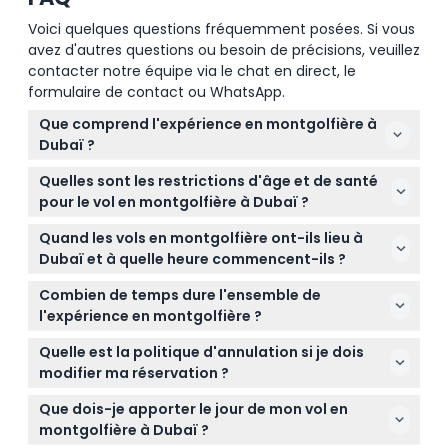
Voici quelques questions fréquemment posées. Si vous
avez d'autres questions ou besoin de précisions, veuillez
contacter notre équipe via le chat en direct, le
formulaire de contact ou WhatsApp.
Que comprend l'expérience en montgolfière à
Dubaï ?
L'expérience comprend la prise en charge et le
Quelles sont les restrictions d'âge et de santé
retour à l'hôtel dans les zones urbaines de Dubaï, un
pour le vol en montgolfière à Dubaï ?
vol en montgolfière de 40 à 70 minutes selon la
Les participants doivent avoir 7 ans ou plus, les
météo, des rafraîchissements avant le vol, et un
Quand les vols en montgolfière ont-ils lieu à
enfants de 7 à 11 ans sont autorisés ainsi que les
certificat e-flight pour commémorer votre
Dubaï et à quelle heure commencent-ils ?
adultes de 12 ans et plus. Le vol n'est pas adapté
aventure.
Les vols ont lieu pendant les mois plus frais de
aux femmes enceintes, aux personnes de plus de
Combien de temps dure l'ensemble de
Dubaï, généralement de mi-septembre à mai, avec
80 ans, ou à ceux ayant des problèmes cardiaques
l'expérience en montgolfière ?
des vols programmés au lever du soleil. Les heures
graves, de dos ou des interventions chirurgicales
L'ensemble de l'expérience dure environ 4 à 5
de prise en charge varient entre 3h30 et 5h00 selon
Quelle est la politique d'annulation si je dois
récentes.
heures, comprenant les transferts d'hôtel, les
la saison et l'opérateur. (sous réserve de
modifier ma réservation ?
briefings avant le vol, le vol en montgolfière de 40 à
modification — veuillez confirmer au moment de la
Vous pouvez obtenir un remboursement complet si
60 minutes, et les célébrations après le vol.
Que dois-je apporter le jour de mon vol en
réservation)
vous annulez plus de 48 heures avant le vol (moins
montgolfière à Dubaï ?
les frais bancaires), un remboursement de 50 % si