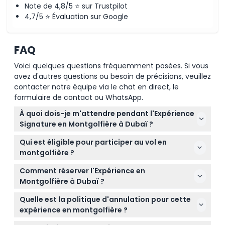
Note de 4,8/5 ⭐ sur Trustpilot
4,7/5 ⭐ Évaluation sur Google
FAQ
Voici quelques questions fréquemment posées. Si vous
avez d'autres questions ou besoin de précisions, veuillez
contacter notre équipe via le chat en direct, le
formulaire de contact ou WhatsApp.
À quoi dois-je m'attendre pendant l'Expérience
Signature en Montgolfière à Dubaï ?
Vous profiterez d'une aventure de 5 heures
Qui est éligible pour participer au vol en
comprenant la prise en charge à l'hôtel, un vol
montgolfière ?
spacieux en montgolfière au-dessus de la Réserve
Cette expérience est ouverte aux invités âgés de 7
de Conservation du Désert de Dubaï, un spectacle
Comment réserver l'Expérience en
ans et plus, les enfants de moins de 7 ans ne sont
de faucon en vol, un petit-déjeuner étoilé au
Montgolfière à Dubaï ?
pas autorisés. Les femmes enceintes et celles
Michelin, et un spectacle unique de drones
Vous pouvez facilement réserver votre place en
ayant subi récemment des chirurgies majeures ou
Quelle est la politique d'annulation pour cette
lumineux dans le désert avant le décollage (sous
ligne ici même sur ce site, où vous pouvez
présentant des conditions chroniques au dos, au
expérience en montgolfière ?
réserve de modifications — veuillez confirmer au
également vérifier la disponibilité et recevoir votre
cou ou au cœur sont invitées à ne pas participer
Les annulations effectuées plus de 48 heures à