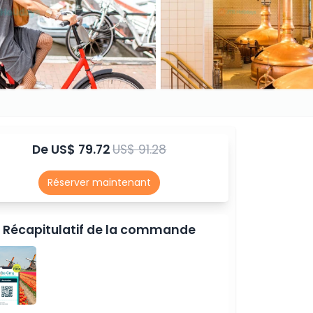
De
US$ 79.72
US$ 91.28
Réserver maintenant
Récapitulatif de la commande