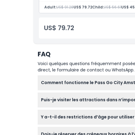
Pass valable 60 jours après la première acti
Adult:
US$ 91.28
US$ 79.72
Child:
US$ 56.61
US$ 45
Politique d'annulation
US$ 79.72
FAQ
Voici quelques questions fréquemment posées. 
direct, le formulaire de contact ou WhatsApp.
Comment fonctionne le Pass Go City Ams
Vous choisissez quatre attractions parmi plu
Puis-je visiter les attractions dans n’impo
vos sites sélectionnés à tout moment pendant
individuels.
Oui ! Vous pouvez visiter vos attractions cho
Y a-t-il des restrictions d’âge pour utilis
Le pass convient à toute personne âgée de 3 
Dois-je réserver des créneaux horaires à l