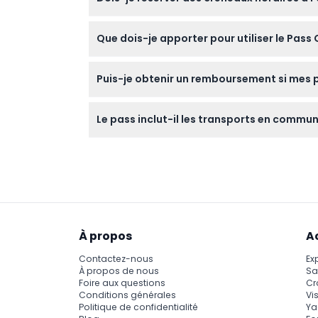
Certaines attractions peuvent nécessiter une 
Que dois-je apporter pour utiliser le Pas
réserver en ligne lors de l’échange de votre pa
Il suffit d’apporter votre bon numérique ou 
Puis-je obtenir un remboursement si mes 
Les billets pour le Pass Amsterdam 4-Choix
Le pass inclut-il les transports en comm
d’acheter.
Non, le pass couvre uniquement l’admission 
pas inclus.
À propos
A
Contactez-nous
Ex
À propos de nous
Sa
Foire aux questions
Cr
Conditions générales
Vis
Politique de confidentialité
Ya