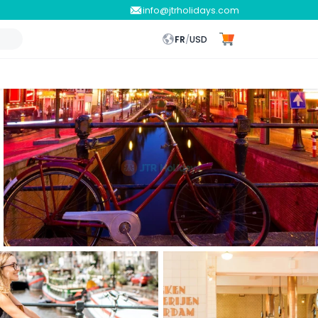
info@jtrholidays.com
FR
/
USD