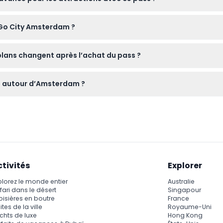
réservation anticipée ou des créneaux horaires, il est donc consei
s Go City Amsterdam ?
ss ici sur le site.
son imprimé aux attractions ; ce pass vous permet d’entrer dire
plans changent après l’achat du pass ?
 ne sont ni remboursables ni annulables, assurez-vous donc que 
un autour d’Amsterdam ?
aux attractions sélectionnées ; le transport et autres dépense
ctivités
Explorer
plorez le monde entier
Australie
fari dans le désert
Singapour
oisières en boutre
France
ites de la ville
Royaume-Uni
chts de luxe
Hong Kong