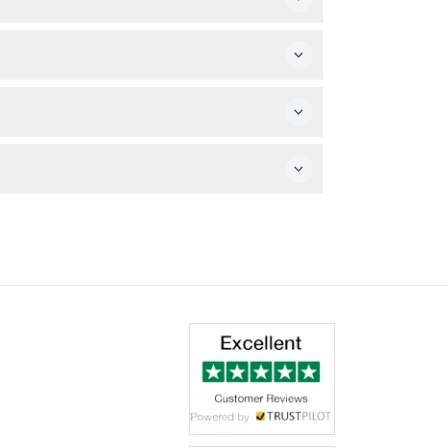
llé de vérifier la disponibilité et de
ctement sans billets séparés.
vos dates de voyage sont définitives avant
s personnelles comme les pourboires ne sont