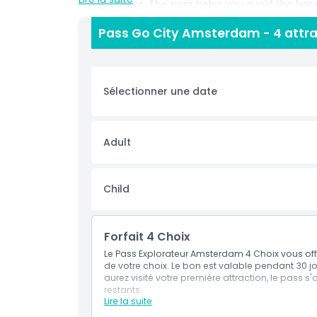
hidden gems. The pass helps you avoid the hass
one convenient code, making it easier to adapt y
Pass Go City Amsterdam - 4 attrac
enjoying great value over a longer stay. It is espe
fans who prefer a more relaxed pace, with enoug
markets between visits, and take evening cruises
Sélectionner une date
Points forts
Adult
Inclus
Child
Politique enfant/adulte
Exclus
Forfait 4 Choix
Le Pass Explorateur Amsterdam 4 Choix vous offr
de votre choix. Le bon est valable pendant 30 jou
À savoir
aurez visité votre première attraction, le pass s
restants.
Lire la suite
Inclus
Emplacement
Entrée dans 4 attractions ou expériences a