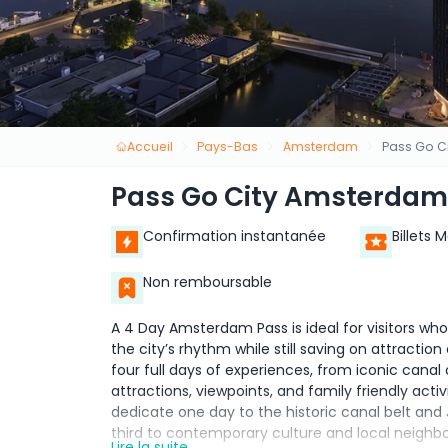
Accueil
Pays-Bas
Amsterdam
Pass Go Ci
Pass Go City Amsterdam 
Confirmation instantanée
Billets 
Non remboursable
A 4 Day Amsterdam Pass is ideal for visitors who
the city’s rhythm while still saving on attraction
four full days of experiences, from iconic ca
attractions, viewpoints, and family friendly activ
dedicate one day to the historic canal belt an
third to contemporary culture and local neighbor
Lire la suite