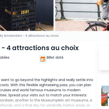
ty Amsterdam - 4 attractions au choix
- 4 attractions au choix
Mobiles
Billet daté
 want to go beyond the highlights and really settle into
 costs. With this flexible sightseeing pass, you can plan
nal cruises and world famous museums to modern
ities. Spread your visits out to match your interests:
d Jordaan, another to the Museumplein art museums, a
hoods, and a final day for windmills, harbor areas, or