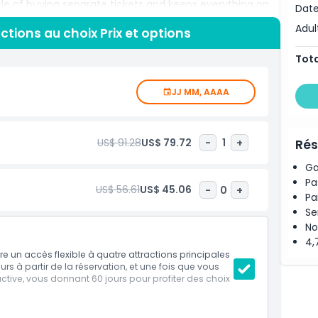
le of buying separate tickets and keeps everything on
Date
our plans to the weather or your energy level while still
Adul
tions au choix Prix et options
cially well suited to couples, families, and slow travel
h time to revisit favorite spots, enjoy cafes and
Tota
 or extra attractions without feeling rushed.
JJ MM, AAAA
US$ 91.28
US$ 79.72
-
1
+
Rés
Ga
Pa
US$ 56.61
US$ 45.06
-
0
+
Pa
Se
No
4,
e un accès flexible à quatre attractions principales
rs à partir de la réservation, et une fois que vous
'active, vous donnant 60 jours pour profiter des choix
u choix parmi une large sélection à Amsterdam.