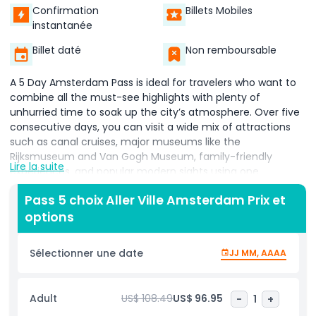
Confirmation
Billets Mobiles
instantanée
Billet daté
Non remboursable
A 5 Day Amsterdam Pass is ideal for travelers who want to
combine all the must-see highlights with plenty of
unhurried time to soak up the city’s atmosphere. Over five
consecutive days, you can visit a wide mix of attractions
such as canal cruises, major museums like the
Rijksmuseum and Van Gogh Museum, family-friendly
Lire la suite
experiences, and popular modern sights using one
convenient digital ticket instead of buying separate entries.
Pass 5 choix Aller Ville Amsterdam Prix et
The longer validity means you can plan a balanced
options
schedule: explore the historic canal belt and Jordaan one
day, focus on the Museum Quarter the next, then add days
for trendy neighborhoods, markets, and optional trips to
Sélectionner une date
JJ MM, AAAA
windmills or nearby villages without feeling rushed. This
pass suits couples, families, and first-time visitors on a
longer stay who want flexibility, value, and the freedom to
Adult
US$ 108.49
US$ 96.95
-
1
+
adjust daily plans to the weather or mood while knowing