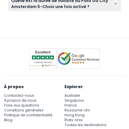
Quelle est la durée de validité du Pass Go City
compris le Rijksmuseum, l'Heineken Experience et
Amsterdam 5-Choix une fois activé ?
les Croisières sur les canaux d'Amsterdam. Ce pass
Une fois que vous avez visité votre première
inclut également des réductions comme 10 % de
attraction et activé le pass, il est valable pendant
réduction sur le service de consigne Stasher.
30 jours, vous laissant largement le temps
d'explorer la ville à un rythme détendu.
À propos
Explorer
Contactez-nous
Australie
À propos de nous
Singapour
Foire aux questions
France
Conditions générales
Royaume-Uni
Politique de confidentialité
Hong Kong
Blog
États-Unis
Toutes les destinations