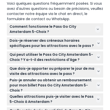
Voici quelques questions fréquemment posées. Si vous
avez d'autres questions ou besoin de précisions, veuillez
contacter notre équipe via le chat en direct, le
formulaire de contact ou WhatsApp.
Comment fonctionne le Pass Go City
Amsterdam 5-Choix ?
Avec le Pass 5-Choix, vous choisissez cinq
Dois-je réserver des créneaux horaires
attractions parmi plus de 40 options à Amsterdam.
spécifiques pour les attractions avec le pass ?
Votre pass s'active dès que vous visitez votre
Certaines attractions incluses dans le pass
première attraction et reste valide pendant 30
Qui peut utiliser le Pass Go City Amsterdam 5-
nécessitent une réservation préalable ou des
jours, vous permettant d'explorer à votre propre
Choix ? Y a-t-il des restrictions d'âge ?
créneaux horaires, il est donc préférable de vérifier
rythme.
Le pass convient à tous à partir de 3 ans. Notez que
les exigences de chaque lieu avant de partir. Vous
Que dois-je apporter ou préparer le jour de ma
les enfants âgés de 13 ans et plus paient le même
pouvez voir la disponibilité et effectuer des
visite des attractions avec le pass ?
tarif que les adultes.
réservations en ligne ici lors du processus de
Puis-je annuler ou obtenir un remboursement
Apportez votre bon de pass numérique sur votre
paiement.
pour mon billet Pass Go City Amsterdam 5-
téléphone ou imprimé. Vérifiez également les
Choix ?
heures d'ouverture de chaque attraction et les
Les billets pour le Pass 5-Choix ne sont pas
conditions d'entrée spécifiques pour garantir une
Quelles attractions puis-je visiter avec le Pass
remboursables et ne peuvent pas être annulés,
visite sans encombre.
5-Choix à Amsterdam ?
alors assurez-vous de vos plans avant d'acheter.
Vous pouvez choisir parmi plus de 40 attractions, y