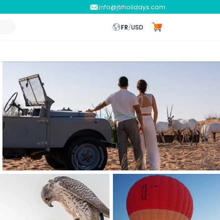
info@jtrholidays.com
FR
/
USD