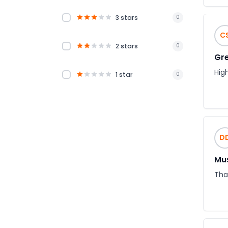
3 stars
0
C
2 stars
0
Gre
Hig
1 star
0
D
Mus
Tha