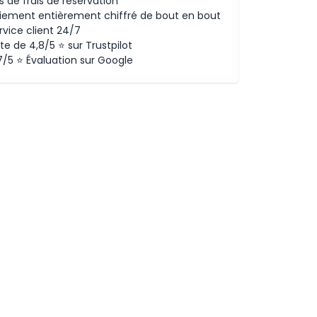
s de frais de réservation
iement entièrement chiffré de bout en bout
rvice client 24/7
te de 4,8/5 ⭐ sur Trustpilot
7/5 ⭐ Évaluation sur Google