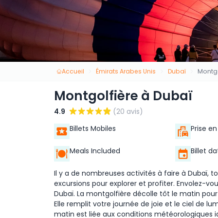
Accueil
Émirats Arabes Unis
Dubaï
Montgo
Montgolfière à Dubaï
4.9
(20 avis)
Billets Mobiles
Prise e
Meals Included
Billet d
Il y a de nombreuses activités à faire à Dubaï, t
excursions pour explorer et profiter. Envolez-v
Dubaï. La montgolfière décolle tôt le matin pour r
Elle remplit votre journée de joie et le ciel de l
matin est liée aux conditions météorologiques id