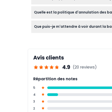
Habillez-vous confortablement avec des co
Quelle est la politique d'annulation des b
appareil photo pour des photos impressionnan
Vous pouvez obtenir un remboursement comp
Que puis-je m'attendre à voir durant la b
annulez avant 48 heures, et 50% de rembou
remboursables.
Vous vous élèverez entre 600 et 1 200 mètr
le lever de soleil magique – une expérience 
Avis clients
4.9
(20 reviews)
Répartition des notes
5
4
3
2