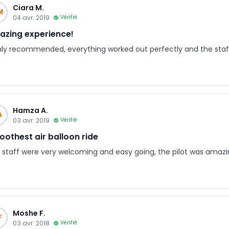
Ciara M.
M
04 avr. 2019
Vérifié
zing experience!
hly recommended, everything worked out perfectly and the staf
Hamza A.
A
03 avr. 2019
Vérifié
othest air balloon ride
 staff were very welcoming and easy going, the pilot was amazi
Moshe F.
F
03 avr. 2018
Vérifié