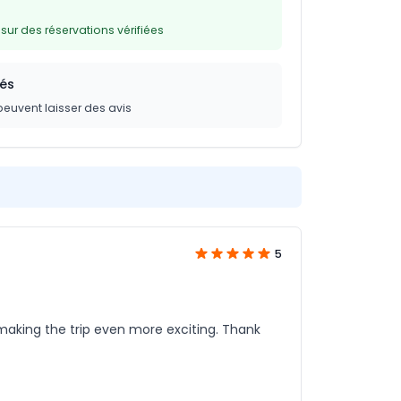
ur des réservations vérifiées
iés
peuvent laisser des avis
5
king the trip even more exciting. Thank