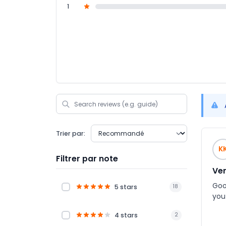
1
Trier par:
K
Filtrer par note
Ver
Goo
5 stars
18
you
4 stars
2