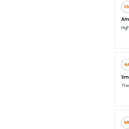
C
Ama
Hig
H
Smo
The
M