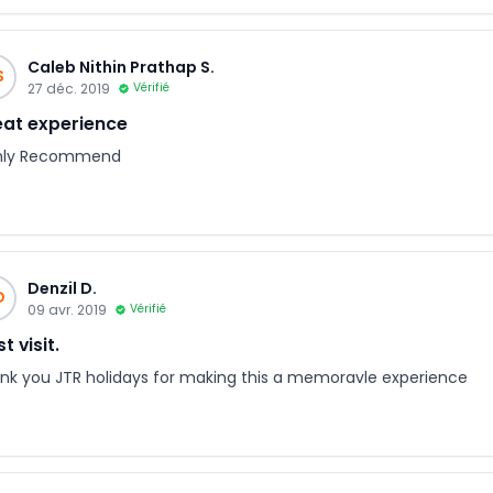
Caleb Nithin Prathap S.
S
27 déc. 2019
Vérifié
at experience
hly Recommend
Denzil D.
D
09 avr. 2019
Vérifié
t visit.
nk you JTR holidays for making this a memoravle experience