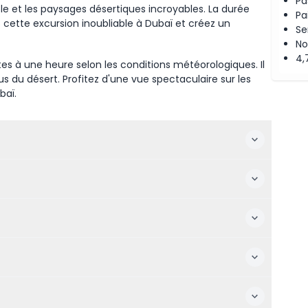
Pa
le et les paysages désertiques incroyables. La durée
Pa
s cette excursion inoubliable à Dubaï et créez un
Se
No
4,
es à une heure selon les conditions météorologiques. Il
du désert. Profitez d'une vue spectaculaire sur les
baï.