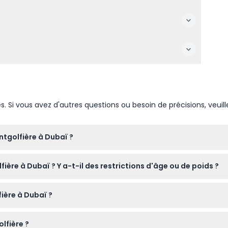
Si vous avez d'autres questions ou besoin de précisions, veuill
tgolfière à Dubaï ?
re 3h30 et 4h00 pour admirer le lever du soleil au-dessus du dé
ière à Dubaï ? Y a-t-il des restrictions d'âge ou de poids ?
ications — veuillez confirmer au moment de la réservation).
s, les enfants de moins de 7 ans ne sont pas autorisés. Les invit
ère à Dubaï ?
120 kg se verra facturer le double. Les femmes enceintes et le
e en montgolfière directement ici sur ce site web en sélectionna
lfière ?
igne.