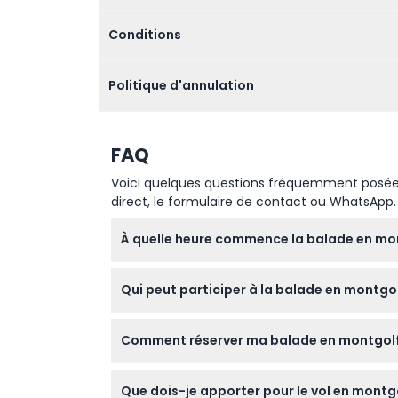
Conditions
Politique d'annulation
FAQ
Voici quelques questions fréquemment posées. 
direct, le formulaire de contact ou WhatsApp.
À quelle heure commence la balade en mon
La prise en charge a généralement lieu ent
Qui peut participer à la balade en montgolf
environ 4 à 5 heures (sous réserve de modif
Les participants doivent avoir au moins 7 an
Comment réserver ma balade en montgolfi
décharge, et toute personne pesant plus de 
autorisées pour des raisons de sécurité.
Vous pouvez réserver facilement votre balad
Que dois-je apporter pour le vol en montgo
complétant le processus de réservation en l