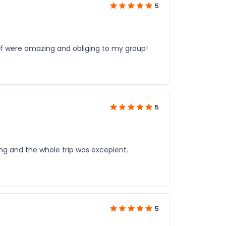
5
f were amazing and obliging to my group!
5
ng and the whole trip was exceplent.
5