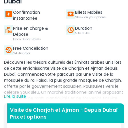
Dubaï
Confirmation
Billets Mobiles
Show on your phone
instantanée
Prise en charge &
Duration
5 to 8 Hrs
Dépose
From Dubai Hotels
Free Cancellation
24 Hrs Prior
Découvrez les trésors culturels des Émirats arabes unis lors
de cette enrichissante visite de Charjah et Ajman depuis
Dubaï. Commencez votre parcours par une visite de la
mosquée du roi Faisal, la plus grande mosquée de Charjah,
offerte par le gouvernement saoudien. Poursuivez vers le
célèbre Souk Bleu, un marché traditionnel animé proposant
Lire la suite
une variété de tapis, d'antiquités et de souvenirs. Ensuite,
dirigez-vous vers Ajman, le plus petit émirat, réputé pour
Visite de Charjah et Ajman - Depuis Dubaï
son charme et son histoire. Découvrez le musée d'Ajman,
Prix et options
situé dans un fort du XVIIIe siècle, qui offre un aperçu
approfondi du mode de vie traditionnel des Émiriens à