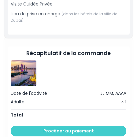
Prise en charge et dépose à l'hôtel/au port
Visite Guidée Privée
À savoir
Visite privée
Lieu de prise en charge
Voiture climatisée
(dans les hôtels de la ville de
Billets d'entrée
Dubaï)
Politique d'annulation
Eau minérale
Billet de musée
eau minérale pour chacun.
Récapitulatif de la commande
Date de l'activité
JJ MM, AAAA
Adulte
× 1
Total
Procéder au paiement