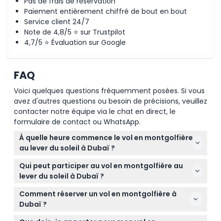
Pas de frais de réservation
Paiement entièrement chiffré de bout en bout
Service client 24/7
Note de 4,8/5 ⭐ sur Trustpilot
4,7/5 ⭐ Évaluation sur Google
FAQ
Voici quelques questions fréquemment posées. Si vous
avez d'autres questions ou besoin de précisions, veuillez
contacter notre équipe via le chat en direct, le
formulaire de contact ou WhatsApp.
À quelle heure commence le vol en montgolfière
au lever du soleil à Dubaï ?
Les vols commencent généralement tôt le matin
Qui peut participer au vol en montgolfière au
avec des heures de prise en charge entre 3h30 et
lever du soleil à Dubaï ?
5h00, selon votre emplacement et l'opérateur. Le
Le vol convient aux enfants âgés de 5 ans et plus,
vol en montgolfière dure environ 40 à 70 minutes,
Comment réserver un vol en montgolfière à
avec une limite d'âge maximale de 70 ans.
avec une expérience totale d'environ 4 à 6 heures
Dubaï ?
Cependant, les femmes enceintes, les enfants de
(sujet à modification — merci de confirmer au
Vous pouvez réserver votre vol en montgolfière au