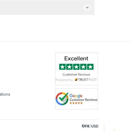
soin.
lorer toutes les zones dès votre première
ations
FR
/
USD