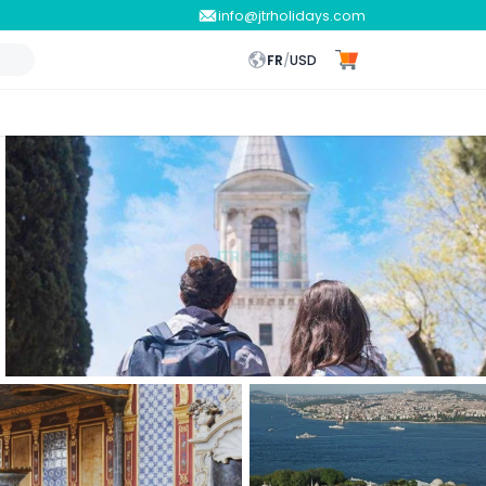
info@jtrholidays.com
FR
/
USD