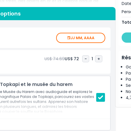
ux rares, des objets en or et la célèbre dague de
Date
ultans ottomans et leurs familles vivaient autrefois dans
Per
dides sur le Bosphore, ce qui en fait l'une des
 options
Tota
ble pour quiconque s'intéresse à l'histoire, à la culture
ez seul ou avec un audioguide, vous en apprendrez
JJ MM, AAAA
 influence sur Istanbul. Planifiez votre visite et
able musée.
Rés
US$ 74.69
US$ 72
-
1
+
Ga
Pa
Pa
de Topkapi et le musée du harem
Se
No
& le Musée du Harem avec audioguide et explorez le
 magnifique Palais de Topkapi, parcourez ses vastes
4,
ent autrefois les sultans. Apprenez son histoire
 plusieurs langues, et admirez les trésors
 couper le souffle sur le Bosphore.
t Billets