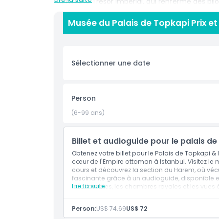
Admirez le Trésor impérial, qui renferme des bijo
Topkapi. Parcourez la section du Harem, où les s
le luxe. Le palais offre également des vues splen
Musée du Palais de Topkapi Prix et
attractions les plus visitées d'Istanbul.
Le Musée du Palais de Topkapi est un incontourna
et à l'architecture ottomane. Que vous explori
Sélectionner une date
davantage sur le puissant passé de l'empire et son
découvrez la beauté et l'histoire de cet incroy
Person
(6-99 ans)
Points forts
Billet et audioguide pour le palais 
Inclus
Obtenez votre billet pour le Palais de Topkapi 
cœur de l'Empire ottoman à Istanbul. Visitez le
Politique enfant/adulte
cours et découvrez la section du Harem, où vécur
fascinante grâce à un audioguide, disponible en
Lire la suite
inestimables, les chambres royales et les vues à
Emplacement
À savoir
Lieu de rendez-vous :
Person:
US$ 74.69
US$ 72
Adresse : Café Topkapi et le kiosque Visites e