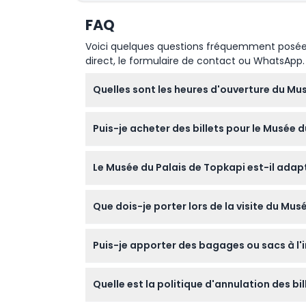
Vous pouvez accéder à votre
audioguide ic
Comment échanger
FAQ
Veuillez arriver 15 minute(s) avant l'heure p
Politique pour enfants et adultes
Voici quelques questions fréquemment posées. 
Les enfants âgés de 0 à 3 ans peuvent entr
direct, le formulaire de contact ou WhatsApp.
Important : les nourrissons et les enfants 
Les enfants âgés de 4 ans et plus se verront
Quelles sont les heures d'ouverture du Mu
Le Musée du Palais de Topkapi est ouvert tous
Puis-je acheter des billets pour le Musée d
premiers jours du Ramadan et de l'Aïd el-Ad
Oui, vous pouvez réserver vos billets en lign
Le Musée du Palais de Topkapi est-il adap
Le musée accueille les visiteurs âgés de 6 à 
Que dois-je porter lors de la visite du Mus
Puisque le Palais de Topkapi est un site sa
Puis-je apporter des bagages ou sacs à l'i
foulard pour couvrir vos épaules.
Il n'y a pas de consigne à bagages au musée
Quelle est la politique d'annulation des bi