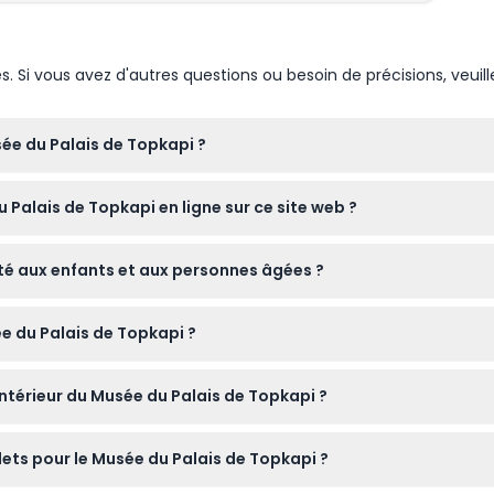
i
révue du spectacle pour échanger votre billet
Si vous avez d'autres questions ou besoin de précisions, veuill
er gratuitement
doivent être inclus dans le décompte des passagers
 facturer le même tarif que les adultes
sée du Palais de Topkapi ?
 les jours de 9h00 à 18h00, la dernière entrée étant à 17h00. Il 
u Palais de Topkapi en ligne sur ce site web ?
ha (sous réserve de modifications — veuillez vérifier au moment 
e facilement via ce site, garantissant une entrée fluide sans atte
té aux enfants et aux personnes âgées ?
99 ans, ce qui en fait une excellente expérience culturelle pour le
ée du Palais de Topkapi ?
cré, il est préférable de s'habiller modestement en portant un p
ntérieur du Musée du Palais de Topkapi ?
, il est donc recommandé de voyager léger et d'éviter d'apport
llets pour le Musée du Palais de Topkapi ?