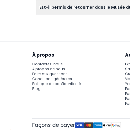
Les billets ne sont pas remboursables et ne
Est-il permis de retourner dans le Musée du
Non, une fois que vous quittez le musée, la 
entrée.
À propos
A
Contactez-nous
Ex
À propos de nous
Sa
Foire aux questions
Cr
Conditions générales
Vis
Politique de confidentialité
Ya
Blog
Fo
Fo
Fo
Fo
Façons de payer