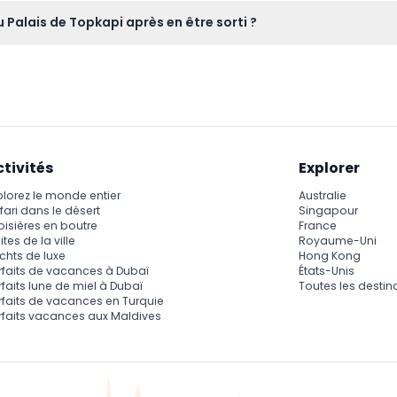
 peuvent en aucun cas être annulés, veuillez donc réserver avec 
 Palais de Topkapi après en être sorti ?
réentrée n'est pas autorisée, planifiez donc votre visite pour exp
ctivités
Explorer
plorez le monde entier
Australie
fari dans le désert
Singapour
oisières en boutre
France
ites de la ville
Royaume-Uni
chts de luxe
Hong Kong
rfaits de vacances à Dubaï
États-Unis
rfaits lune de miel à Dubaï
Toutes les destin
rfaits de vacances en Turquie
rfaits vacances aux Maldives