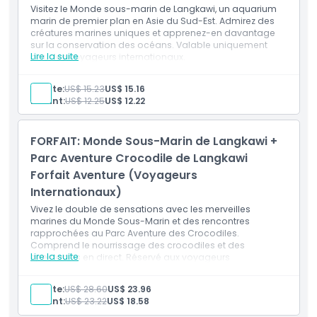
mars 2025), les heures d'ouverture passent à 10:00–17:00,
Visitez le Monde sous-marin de Langkawi, un aquarium
avec des horaires spéciaux pour le premier jour de l'Aïd al-
marin de premier plan en Asie du Sud-Est. Admirez des
Fitr le 31 mars de 11:00 à 18:00. L'entrée est gratuite pour les
créatures marines uniques et apprenez-en davantage
sur la conservation des océans. Valable uniquement
enfants âgés de 2 ans et moins.
Lire la suite
pour les voyageurs internationaux.
Inclus
Entrée au Monde sous-marin de Langkawi
Adulte:
US$ 15.23
US$ 15.16
Points forts
Accès à toutes les expositions marines et d'eau
Enfant:
US$ 12.25
US$ 12.22
douce
Assister aux présentations sur la conservation de la
vie marine
Inclus
FORFAIT: Monde Sous-Marin de Langkawi +
Valable pour les voyageurs malaisiens et
internationaux
Parc Aventure Crocodile de Langkawi
Forfait Aventure (Voyageurs
Politique enfant/adulte
Internationaux)
Vivez le double de sensations avec les merveilles
Exclus
marines du Monde Sous-Marin et des rencontres
rapprochées au Parc Aventure des Crocodiles.
Comprend le nourrissage des crocodiles et des
Heures d'ouverture
Lire la suite
spectacles en direct. Réservé aux voyageurs
internationaux.
Adulte:
US$ 28.60
US$ 23.96
À savoir
Enfant:
US$ 23.22
US$ 18.58