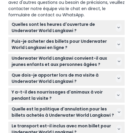
avez d'autres questions ou besoin de précisions, veuillez
contacter notre équipe via le chat en direct, le
formulaire de contact ou WhatsApp.
Quelles sont les heures d'ouverture de
Underwater World Langkawi ?
Underwater World Langkawi est ouvert tous les jours
Puis-je acheter des billets pour Underwater
de 10h00 à 18h00, avec des horaires prolongés de
World Langkawi en ligne ?
9h30 à 18h30 pendant les vacances scolaires et les
Oui, vous pouvez facilement réserver vos billets en
jours fériés (sous réserve de modifications —
Underwater World Langkawi convient-il aux
ligne ici même sur ce site, ce qui garantit une
veuillez confirmer lors de la réservation).
jeunes enfants et aux personnes âgées ?
entrée sans encombre et sécurise la date de visite
Absolument ! Les enfants de 3 à 12 ans et les
que vous préférez.
Que dois-je apporter lors de ma visite à
seniors de 60 ans et plus sont les bienvenus, avec
Underwater World Langkawi ?
des tarifs spéciaux disponibles ; les nourrissons de
Apportez des chaussures confortables pour
moins de 3 ans entrent gratuitement sans place
Y a-t-il des nourrissages d'animaux à voir
marcher et un appareil photo pour capturer les
séparée.
pendant la visite ?
magnifiques scènes sous-marines, et pensez à
Oui ! Vous pouvez assister aux séances de
prendre une veste légère car les espaces de
Quelle est la politique d'annulation pour les
nourrissage des manchots Rockhopper vers 11h15 et
l'aquarium peuvent être frais.
billets achetés à Underwater World Langkawi ?
15h00, des phoques à 14h30 (sauf le vendredi à
Les billets ne sont pas remboursables et ne
16h00), et d'autres créatures à des horaires
Le transport est-il inclus avec mon billet pour
peuvent pas être annulés, il est donc important de
programmés tout au long de la journée (sous
Underwater World Langkawi ?