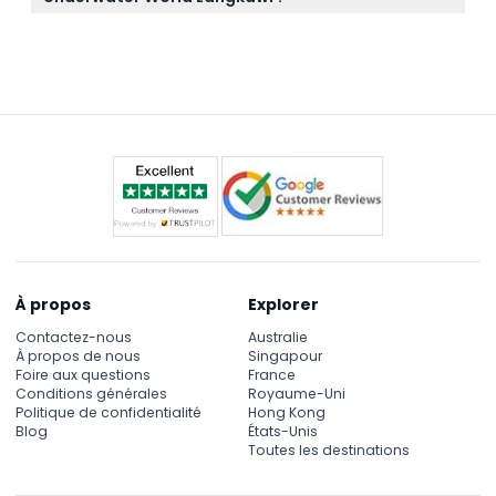
bien choisir la date de votre visite lors de la
réserve de modifications — veuillez confirmer lors
Non, le transport vers et depuis l'aquarium n'est pas
réservation en ligne ici.
de la réservation).
inclus, vous devrez donc organiser votre propre
déplacement jusqu'à Pantai Cenang.
À propos
Explorer
Contactez-nous
Australie
À propos de nous
Singapour
Foire aux questions
France
Conditions générales
Royaume-Uni
Politique de confidentialité
Hong Kong
Blog
États-Unis
Toutes les destinations