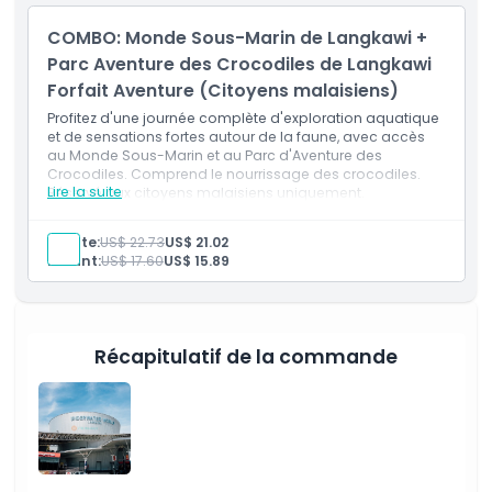
Emplacement
COMBO: Monde Sous-Marin de Langkawi +
Parc Aventure des Crocodiles de Langkawi
Forfait Aventure (Citoyens malaisiens)
Comment s'y rendre
Profitez d'une journée complète d'exploration aquatique
et de sensations fortes autour de la faune, avec accès
Comment échanger
au Monde Sous-Marin et au Parc d'Aventure des
Crocodiles. Comprend le nourrissage des crocodiles.
Lire la suite
Réservé aux citoyens malaisiens uniquement.
Politique d'annulation
Adulte:
US$ 22.73
US$ 21.02
Enfant:
US$ 17.60
US$ 15.89
Récapitulatif de la commande