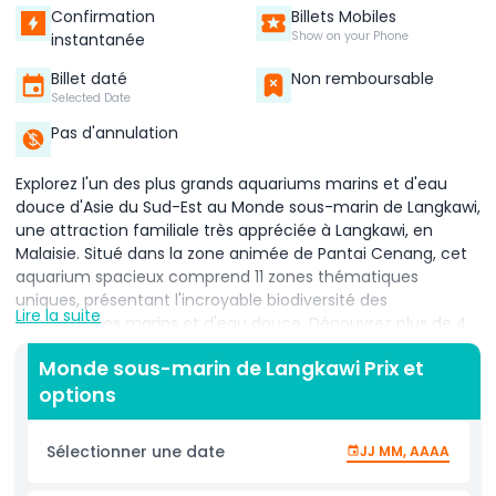
Confirmation
Billets Mobiles
Show on your Phone
instantanée
Billet daté
Non remboursable
Selected Date
Pas d'annulation
Explorez l'un des plus grands aquariums marins et d'eau
douce d'Asie du Sud-Est au Monde sous-marin de Langkawi,
une attraction familiale très appréciée à Langkawi, en
Malaisie. Situé dans la zone animée de Pantai Cenang, cet
aquarium spacieux comprend 11 zones thématiques
uniques, présentant l'incroyable biodiversité des
Lire la suite
écosystèmes marins et d'eau douce. Découvrez plus de 4
000 espèces aquatiques, notamment des raies géantes,
Monde sous-marin de Langkawi Prix et
des mérous, des arapaima et des tortues vertes nageant
options
au-dessus de vous dans l'impressionnant tunnel sous-
marin de 15 mètres de long. Un moment fort de votre visite
est la possibilité de voir les célèbres manchots sauteurs lors
Sélectionner une date
JJ MM, AAAA
de leur heure de nourrissage dans la zone subantarctique
spécialement conçue pour reproduire leur habitat naturel