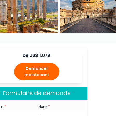
De
US$ 1,079
Demander
maintenant
- Formulaire de demande -
om
*
Nom
*