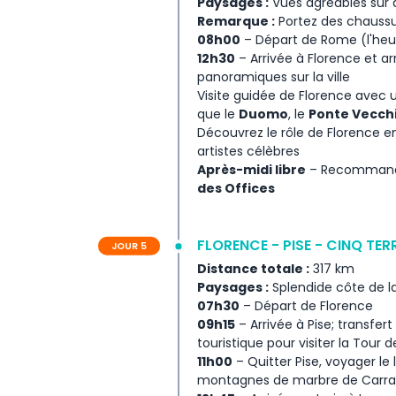
Paysages :
Vues agréables sur d
Remarque :
Portez des chaussur
08h00
– Départ de Rome (l'heur
12h30
– Arrivée à Florence et a
panoramiques sur la ville
Visite guidée de Florence avec 
que le
Duomo
, le
Ponte Vecch
Découvrez le rôle de Florence e
artistes célèbres
Après-midi libre
– Recommandé 
des Offices
FLORENCE - PISE - CINQ TER
JOUR 5
Distance totale :
317 km
Paysages :
Splendide côte de la 
07h30
– Départ de Florence
09h15
– Arrivée à Pise; transfer
touristique pour visiter la Tour d
11h00
– Quitter Pise, voyager l
montagnes de marbre de Carra