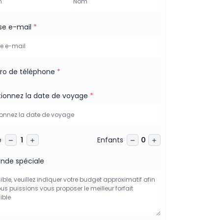
se e-mail
*
o de téléphone
*
tionnez la date de voyage
*
e
Enfants
1
0
de spéciale