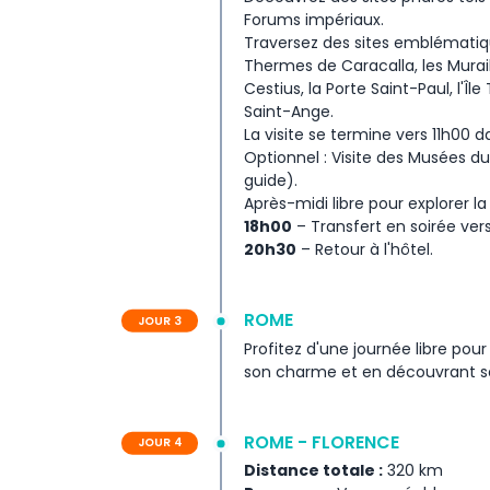
Forums impériaux.
Traversez des sites emblématiqu
Thermes de Caracalla, les Murail
Cestius, la Porte Saint-Paul, l'Îl
Saint-Ange.
La visite se termine vers 11h00 d
Optionnel : Visite des Musées du
guide).
Après-midi libre pour explorer la
18h00
– Transfert en soirée vers
20h30
– Retour à l'hôtel.
ROME
JOUR 3
Profitez d'une journée libre pou
son charme et en découvrant ses
ROME - FLORENCE
JOUR 4
Distance totale :
320 km