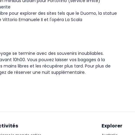
un minibus urbain pour Portofino (service limité)
erite
libre pour explorer des sites tels que le Duomo, la statue
 Vittorio Emanuele II et l'opéra La Scala
oyage se termine avec des souvenirs inoubliables.
avant 10h00. Vous pouvez laisser vos bagages à la
es mains libres et les récupérer plus tard. Pour plus de
ez de réserver une nuit supplémentaire.
ctivités
Explorer