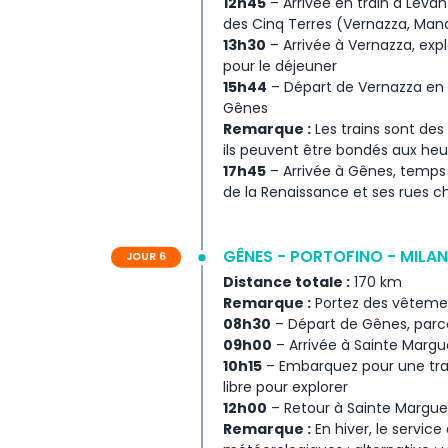
12h45
– Arrivée en train à Levanto
des Cinq Terres (Vernazza, Mana
13h30
– Arrivée à Vernazza, explo
pour le déjeuner
15h44
– Départ de Vernazza en t
Gênes
Remarque :
Les trains sont des
ils peuvent être bondés aux heu
17h45
– Arrivée à Gênes, temps l
de la Renaissance et ses rues 
GÊNES - PORTOFINO - MILAN
JOUR 6
Distance totale :
170 km
Remarque :
Portez des vêtement
08h30
– Départ de Gênes, parcou
09h00
– Arrivée à Sainte Margue
10h15
– Embarquez pour une tra
libre pour explorer
12h00
– Retour à Sainte Margue
Remarque :
En hiver, le servic