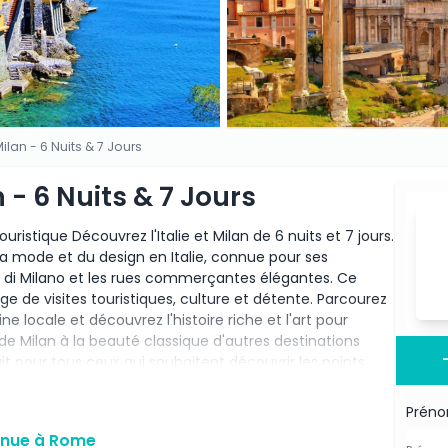
Milan - 6 Nuits & 7 Jours
n - 6 Nuits & 7 Jours
touristique Découvrez l'Italie et Milan de 6 nuits et 7 jours.
 mode et du design en Italie, connue pour ses
Milano et les rues commerçantes élégantes. Ce
ge de visites touristiques, culture et détente. Parcourez
ne locale et découvrez l'histoire riche et l'art pour
e de Milan à la beauté classique d'autres destinations
rfait pour tous ceux qui souhaitent découvrir les points
tique Italie et Milan est idéal pour les couples, les
 un itinéraire bien équilibré et une expérience mémorable
Prén
leur de l'Italie en seulement 7 jours.
venue à Rome