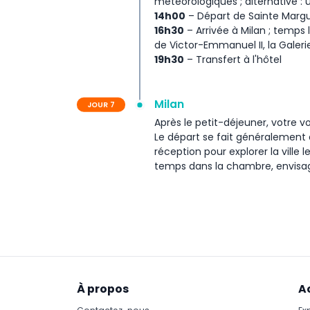
météorologiques ; alternative : 
14h00
– Départ de Sainte Margu
16h30
– Arrivée à Milan ; temps 
de Victor-Emmanuel II, la Galerie
19h30
– Transfert à l'hôtel
Milan
JOUR 7
Après le petit-déjeuner, votre v
Le départ se fait généralement 
réception pour explorer la ville l
temps dans la chambre, envisag
À propos
A