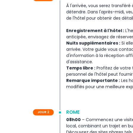
À l'arrivée, vous serez transfér
Inclus
détendre. Dans l'après-midi, veu
de l'hôtel pour obtenir des détail
Conditions
Enregistrement à l'hôtel :
L'he
anticipée, envisagez de réserve
Nuits supplémentaires :
Si ell
Politique de paiement
arrivée. Votre guide vous conta
d'information à la réception aff
d'assistance.
Temps libre :
Profitez de votre 
personnel de l'hôtel peut fourni
Remarque importante :
Les ho
modifiés pour une meilleure ex
ROME
JOUR 2
08h00
– Commencez une visite
local, combinant un trajet en bu
Découvrez des sites phares tels q