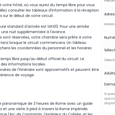
é à votre hôtel, où vous aurez du temps libre pour vous
illez consulter les tableaux d'information à la réception
Adres
s sur le début de votre circuit.
ure standard d'arrivée est 14h00. Pour une arrivée
r une nuit supplémentaire à l'avance.
es sont réservées, votre chambre sera prête à votre
Numér
ctera lorsque le circuit commencera. Un tableau
ichera les coordonnées du personnel et les horaires
Sélec
temps libre jusqu'au début officiel du circuit. Le
r des informations locales.
raires de l'itinéraire sont approximatifs et peuvent être
Adult
périence de voyage.
Deman
 panoramique de 3 heures de Rome avec un guide
s et une visite à pied à travers la Rome impériale.
ue l'Arc de Constantin, l'extérieur du Colisée, et les