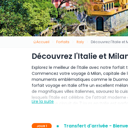
Accueil
Forfaits
Italy
Découvrez l'Italie et 
Découvrez l'Italie et Mila
Explorez le meilleur de l'Italie avec notre forfait 
Commencez votre voyage à Milan, capitale de la
monuments emblématiques comme le Duomo di 
forfait voyage en Italie offre un excellent mélan
de magnifiques villes italiennes, savourez la cuisi
lesquels l'Italie est célèbre. De l'attrait modern
Lire la suite
italiennes, ce circuit de 7 jours en Italie est pa
forts du pays en un seul voyage. Ce forfait touris
familles ou les voyageurs solitaires qui veulent
en Italie. Réservez maintenant et profitez du meil
Transfert d'arrivée - Bien
JOUR 1