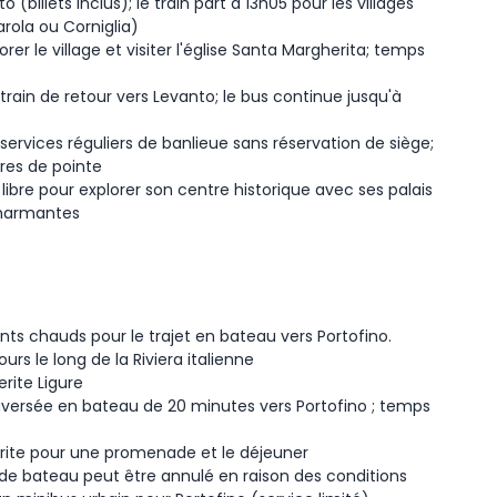
 (billets inclus); le train part à 13h05 pour les villages
rola ou Corniglia)
rer le village et visiter l'église Santa Margherita; temps
rain de retour vers Levanto; le bus continue jusqu'à
 services réguliers de banlieue sans réservation de siège;
res de pointe
ibre pour explorer son centre historique avec ses palais
charmantes
s chauds pour le trajet en bateau vers Portofino.
rs le long de la Riviera italienne
rite Ligure
versée en bateau de 20 minutes vers Portofino ; temps
rite pour une promenade et le déjeuner
e de bateau peut être annulé en raison des conditions