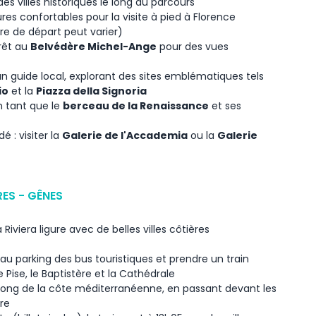
es villes historiques le long du parcours
es confortables pour la visite à pied à Florence
e de départ peut varier)
rrêt au
Belvédère Michel-Ange
pour des vues
un guide local, explorant des sites emblématiques tels
io
et la
Piazza della Signoria
n tant que le
berceau de la Renaissance
et ses
: visiter la
Galerie de l'Accademia
ou la
Galerie
RES - GÊNES
Riviera ligure avec de belles villes côtières
t au parking des bus touristiques et prendre un train
e Pise, le Baptistère et la Cathédrale
e long de la côte méditerranéenne, en passant devant les
re