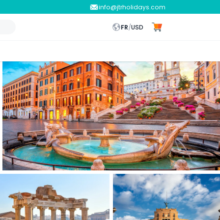
info@jtrholidays.com
FR
/
USD