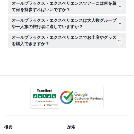
施設は毎日午前9時から午後5時30分まで営業しており、
オールブラックス・エクスペリエンスツアーには何を着
ガイド付きツアーは午前10時から午後4時までの間に15分
て何を持参すればいいですか？
毎に出発します。
快適さのために底の平らなカジュアルシューズやトレーナ
オールブラックス・エクスペリエンスは大人数グループ
ーを履き、インタラクティブ体験に向けて前向きな気持ち
や一人旅の旅行者に適していますか？
をお持ちください。ツアー中の写真撮影やビデオ録画は禁
はい、最大26名のグループを歓迎しており、一人旅の方
止されています。
オールブラックス・エクスペリエンスでお土産やグッズ
も対応可能です。ご希望のツアー時間をオンラインで予約
を購入できますか？
してください。
はい、施設内にある公式オールブラックス・マーチャンダ
イズストアでユニークなギフトや記念品を購入できます。
概要
探索