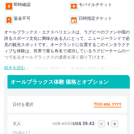
即時確認
モバイルチケット
返金不可
日時指定チケット
オールブラックス・エクスペリエンスは、ラグビーのファンや国の
誇るスポーツ文化に興味がある人にとって、ニュージーランドで必
見の観光スポットです。オークランドに位置するこのインタラクテ
ィブな体験は、世界で最も有名で成功しているラグビーチームの一
つであるオールブラックスの遺産を深く掘り下げます。
続きを読む
チームの歴史、伝説的な選手たち、象徴的な瞬間を探りながら、ニ
ュージーランドのラグビーの世界に足を踏み入れてください。オー
ルブラックスが毎試合前に行う伝統的なマオリの戦いの舞踊ハカの
オールブラックス体験 価格とオプション
力強さを感じ、その文化的意義について学びましょう。最新技術、
インタラクティブな展示、迫力ある映像を通じて、オールブラック
スの情熱と技術を生き生きと体感できます。
日付を選択
DD MM, YYYY
熱狂的なラグビーファンでも家族連れでも、オールブラックス・エ
クスペリエンスはニュージーランドのスポーツへの愛を理解する独
大人
US$ 40.59
US$ 39.42
-
1
+
特の方法を提供します。ハンズオンのチャレンジゾーンで、自分の
ラグビースキルを試し、プロのようにキック、パス、タックルがで
(15歳以上)