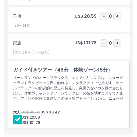
きます。知識豊富なホストが案内してくれるこの体験は、オールブ
ラックスとニュージーランドラグビーの何が特別なのかについて洞
察を与えてくれます。すべての年齢層の訪問者にとって楽しく教育
子供
US$ 20.59
-
0
+
的なアクティビティです。
（6〜14歳）
オールブラックス・エクスペリエンスでオークランド旅行を忘れら
れないものにしましょう。チームの豊かな歴史を学んだり、インタ
家族
US$ 101.78
-
0
+
ラクティブな展示に参加したり、このユニークなアトラクションの
(大人2名＋子ども2名)
エネルギーに浸ったり、どれも忘れられない冒険になるでしょう。
ガイド付きツアー（45分＋体験ゾーン15分）
ハイライト
オークランドのオールブラックス・エクスペリエンスは、ニュージ
ーランドラグビーの世界に触れるインタラクティブな旅です。オー
ルブラックスの伝説的な歴史を発見し、象徴的なハカを目の当たり
含まれるもの
にし、体験型チャレンジゾーンでラグビーの技を試すことができま
す。ファンや家族に最適なこの没入型アトラクションは、ニュージ
ーランドで最も有名なチームの情熱と遺産を称えます。
子供／大人ポリシー
大人:
US$ 40.59
US$ 39.42
子供:
US$ 20.59
家族:
US$ 101.78
除外事項