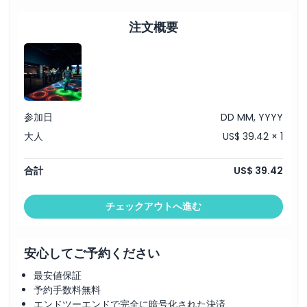
営業時間
注文概要
注意事項
場所
参加日
DD MM, YYYY
引換方法
大人
US$ 39.42 × 1
服装規定
合計
US$ 39.42
チェックアウトへ進む
キャンセルポリシー
安心してご予約ください
最安値保証
予約手数料無料
エンドツーエンドで完全に暗号化された決済