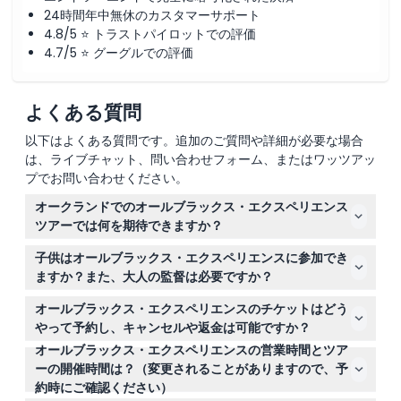
24時間年中無休のカスタマーサポート
4.8/5 ⭐ トラストパイロットでの評価
4.7/5 ⭐ グーグルでの評価
よくある質問
以下はよくある質問です。追加のご質問や詳細が必要な場合
は、ライブチャット、問い合わせフォーム、またはワッツアッ
プでお問い合わせください。
オークランドでのオールブラックス・エクスペリエンス
ツアーでは何を期待できますか？
オールブラックスの歴史、文化、ハカを紹介する7つのイ
子供はオールブラックス・エクスペリエンスに参加でき
ンタラクティブゾーンを45～50分間のガイド付きツアー
ますか？また、大人の監督は必要ですか？
で楽しんだ後、『ステップアップ』ラグビースキルチャレ
はい、6～14歳の子供は参加可能ですが、有料の大人の同
ンジゾーンで15分間過ごせます。
オールブラックス・エクスペリエンスのチケットはどう
伴が必要です。0～5歳の子供は入場無料です。
やって予約し、キャンセルや返金は可能ですか？
オールブラックス・エクスペリエンスの営業時間とツア
このウェブサイトから安全にオンラインでチケットを予約
ーの開催時間は？（変更されることがありますので、予
できます。チケットは返金不可かつキャンセル不可ですの
約時にご確認ください）
で、時間の選択にはご注意ください。