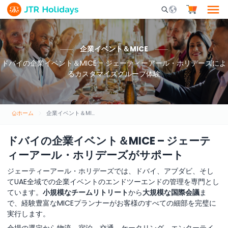
Mobile Search Opene
企業イベント＆MICE
ドバイの企業イベント＆MICE – ジェーティーアール・ホリデーズによ
るカスタマイズグループ体験
ホーム
企業イベント＆MICE
ドバイの企業イベント＆MICE – ジェーテ
ィーアール・ホリデーズがサポート
ジェーティーアール・ホリデーズでは、ドバイ、アブダビ、そし
てUAE全域での企業イベントのエンドツーエンドの管理を専門とし
ています。
小規模なチームリトリート
から
大規模な国際会議
ま
で、経験豊富なMICEプランナーがお客様のすべての細部を完璧に
実行します。
会場の選定から物流、宿泊、交通、ケータリング、エンターテイ