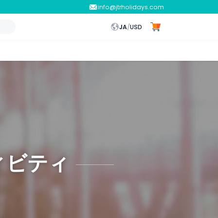
info@jtrholidays.com
JA
/
USD
ィビティ