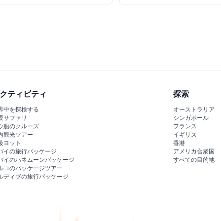
クティビティ
探索
界中を探検する
オーストラリア
漠サファリ
シンガポール
ウ船のクルーズ
フランス
内観光ツアー
イギリス
級ヨット
香港
バイの旅行パッケージ
アメリカ合衆国
バイのハネムーンパッケージ
すべての目的地
ルコのパッケージツアー
ルディブの旅行パッケージ