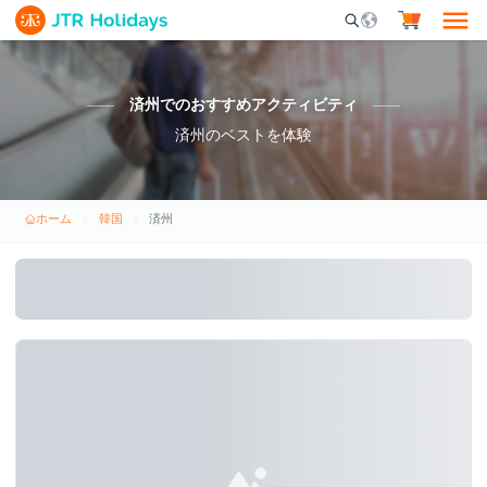
Mobile Search Opene
済州でのおすすめアクティビティ
済州のベストを体験
ホーム
韓国
済州