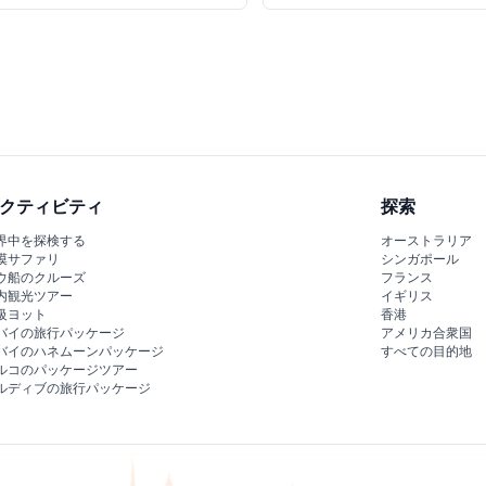
クティビティ
探索
界中を探検する
オーストラリア
漠サファリ
シンガポール
ウ船のクルーズ
フランス
内観光ツアー
イギリス
級ヨット
香港
バイの旅行パッケージ
アメリカ合衆国
バイのハネムーンパッケージ
すべての目的地
ルコのパッケージツアー
ルディブの旅行パッケージ