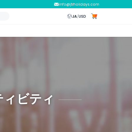
info@jtrholidays.com
JA
/
USD
ティビティ