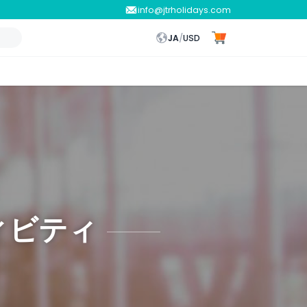
info@jtrholidays.com
JA
/
USD
ィビティ