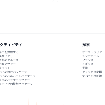
クティビティ
探索
界中を探検する
オーストラリア
漠サファリ
シンガポール
ウ船のクルーズ
フランス
内観光ツアー
イギリス
級ヨット
香港
バイの旅行パッケージ
アメリカ合衆国
バイのハネムーンパッケージ
すべての目的地
ルコのパッケージツアー
ルディブの旅行パッケージ