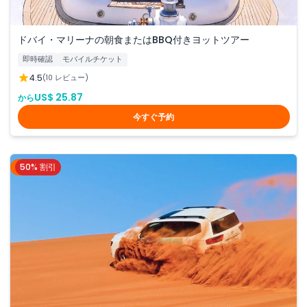
ドバイ・マリーナの朝食またはBBQ付きヨットツアー
即時確認
モバイルチケット
4.5
(10 レビュー)
US$ 25.87
から
今すぐ予約
50% 割引
ドバイ