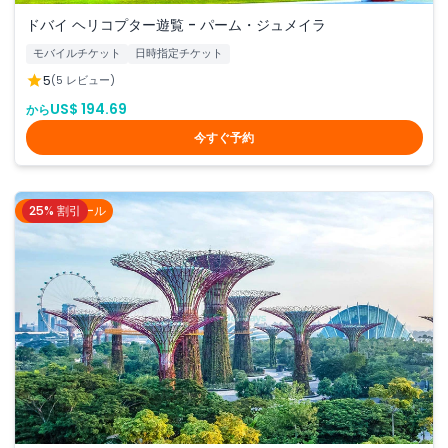
ドバイ ヘリコプター遊覧 - パーム・ジュメイラ
モバイルチケット
日時指定チケット
5
(5 レビュー)
US$ 194.69
から
今すぐ予約
25% 割引
シンガポール