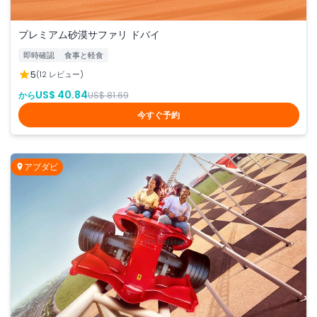
プレミアム砂漠サファリ ドバイ
即時確認
食事と軽食
5
(12 レビュー)
US$ 40.84
から
US$ 81.69
今すぐ予約
アブダビ