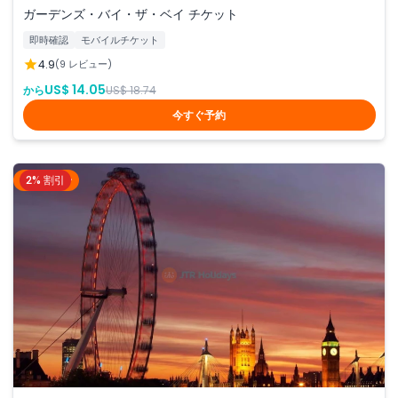
ガーデンズ・バイ・ザ・ベイ チケット
即時確認
モバイルチケット
4.9
(9 レビュー)
US$ 14.05
から
US$ 18.74
今すぐ予約
2% 割引
ロンドン