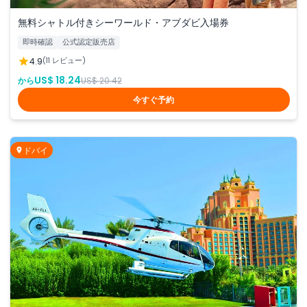
無料シャトル付きシーワールド・アブダビ入場券
即時確認
公式認定販売店
4.9
(11 レビュー)
US$ 18.24
から
US$ 20.42
今すぐ予約
ドバイ