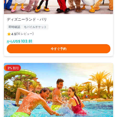
ディズニーランド・パリ
即時確認
モバイルチケット
4.9
(10 レビュー)
US$ 103.81
から
今すぐ予約
3% 割引
ドバイ