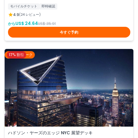
モバイルチケット
即時確認
4.9
(24 レビュー)
US$ 24.64
から
US$ 35.91
今すぐ予約
17% 割引
ニューヨーク
ハドソン・ヤーズのエッジ NYC 展望デッキ