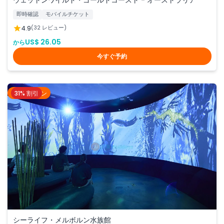
即時確認
モバイルチケット
4.9
(32 レビュー)
US$ 26.05
から
今すぐ予約
31% 割引
メルボルン
シーライフ・メルボルン水族館