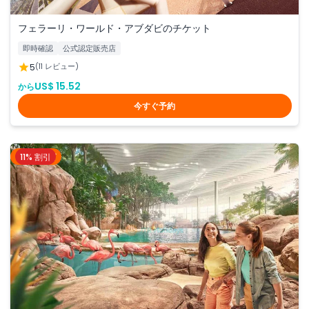
フェラーリ・ワールド・アブダビのチケット
即時確認
公式認定販売店
5
(11 レビュー)
US$ 15.52
から
今すぐ予約
11% 割引
アブダビ