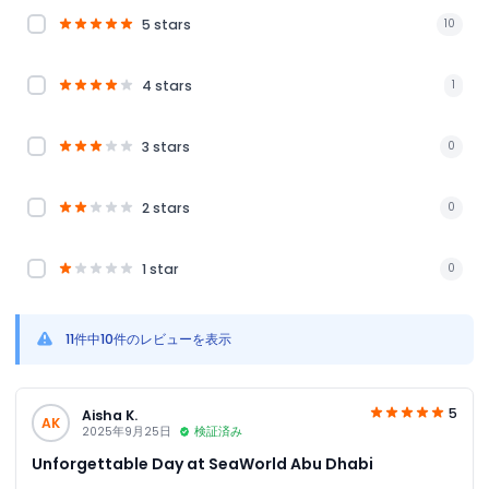
5 stars
10
4 stars
1
3 stars
0
2 stars
0
1 star
0
11件中10件のレビューを表示
5
Aisha K.
AK
2025年9月25日
検証済み
Unforgettable Day at SeaWorld Abu Dhabi