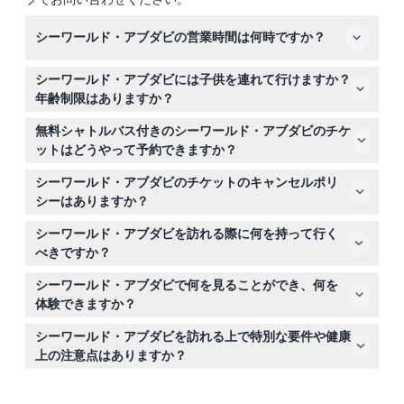
シーワールド・アブダビの営業時間は何時ですか？
シーワールド・アブダビは毎日午前10時から午後6時まで
シーワールド・アブダビには子供を連れて行けますか？
営業しています（変更される場合がありますので、予約時
年齢制限はありますか？
にご確認ください）。ラマダン期間中は、公園の営業時間
3歳以下の子供は無料で入場でき、チケットは必要ありま
が午前10時から午後5時までとなります。
無料シャトルバス付きのシーワールド・アブダビのチケ
せん。11歳以下のお子様は、有効なチケットを持つ責任あ
ットはどうやって予約できますか？
る大人の同行が必要です。
このウェブサイトから簡単に無料シャトルサービス付きの
シーワールド・アブダビのチケットのキャンセルポリ
シーワールド・アブダビのチケットをオンラインで予約で
シーはありますか？
きます。希望の日付を選択し、安全な予約手続きを完了し
すべてのチケットは返金不可・交換不可ですので、予約前
てください。
シーワールド・アブダビを訪れる際に何を持って行く
に予定をご確認ください。
べきですか？
歩きやすい快適な服装と靴、素晴らしい動物との出会いを
シーワールド・アブダビで何を見ることができ、何を
撮影するためのカメラ、日焼け止めや水筒などの個人必需
体験できますか？
品を持参してください。
シャーク、マンタレイ、ウミガメを含む海洋生物を展示し
シーワールド・アブダビを訪れる上で特別な要件や健康
た8つのテーマルームと、100以上の動物体験、プレゼン
上の注意点はありますか？
テーション、スリリングなライドをお楽しみいただけま
訪問者は一日中歩いたり立ったりすることに慣れている必
す。
要がありますが、11歳未満の子供が大人の監督を必要とす