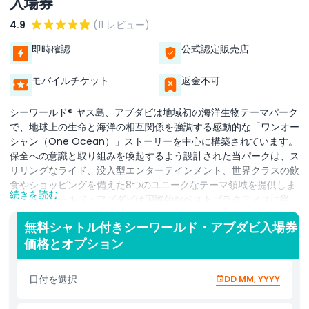
入場券
4.9
(11 レビュー)
即時確認
公式認定販売店
モバイルチケット
返金不可
シーワールド® ヤス島、アブダビは地域初の海洋生物テーマパーク
で、地球上の生命と海洋の相互関係を強調する感動的な「ワンオー
シャン（One Ocean）」ストーリーを中心に構築されています。
保全への意識と取り組みを喚起するよう設計された当パークは、ス
リリングなライド、没入型エンターテインメント、世界クラスの飲
食やショッピングを備えた8つのユニークなテーマ領域を提供しま
続きを読む
す。シーワールド・アブダビは国際的なベストプラクティスに従
い、動物福祉の最高基準を厳守しています。次世代のハビタットは
無料シャトル付きシーワールド・アブダビ入場券
最新技術と福祉重視のアプローチで作られています。獣医、科学
価格とオプション
者、動物ケアの専門家から成る情熱的なチームが動物の健康と福祉
に尽力し、来場者に海洋保全について教育します。パークはまた、
サメ、エイ、魚、ウミガメなどを含む68,000匹以上の動物を収容
日付を選択
DD MM, YYYY
する世界最大の海洋水族館を展示します。UAE初の研究・救助・リ
ハビリテーション・返還センターも備え、世界的な保全活動を推進