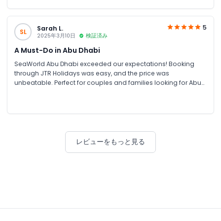
5
Sarah L.
SL
2025年3月10日
検証済み
A Must-Do in Abu Dhabi
SeaWorld Abu Dhabi exceeded our expectations! Booking
through JTR Holidays was easy, and the price was
unbeatable. Perfect for couples and families looking for Abu
Dhabi attractions and unforgettable experiences.
レビューをもっと見る