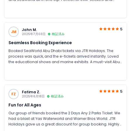
families. Great savings on group bookings too!
5
John M.
JM
2025年7月03日
検証済み
Seamless Booking Experience
Booked SeaWorld Abu Dhabi tickets via JTR Holidays. The
process was quick, and the e-tickets arrived instantly. Loved
the educational shows and marine exhibits. A must-visit Abu
Dhabi attraction for families and couples.
5
Fatima Z.
FZ
2025年6月18日
検証済み
Fun for All Ages
Our group of friends booked the 2 Days Any 2 Parks Ticket. We
had a blast at Yas Waterworld and Warner Bros World. JTR
Holidays gave us a great discount for group booking. Highly
recommend for family fun UAE and friends’ trips!