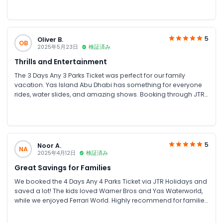
5
Oliver B.
OB
2025年5月23日
検証済み
Thrills and Entertainment
The 3 Days Any 3 Parks Ticket was perfect for our family
vacation. Yas Island Abu Dhabi has something for everyone
rides, water slides, and amazing shows. Booking through JTR
Holidays was hassle-free and affordable.
5
Noor A.
NA
2025年4月12日
検証済み
Great Savings for Families
We booked the 4 Days Any 4 Parks Ticket via JTR Holidays and
saved a lot! The kids loved Warner Bros and Yas Waterworld,
while we enjoyed Ferrari World. Highly recommend for families
looking for theme park tickets in Abu Dhabi.