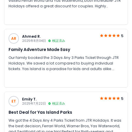
visited Ferrari World and Yas Waterworld, both incredible! JTR
Holidays offered a great discount for couples. Highly
recommend for anyone looking for theme park tickets in UAE.
5
Ahmed R.
AR
2025年8月04日
検証済み
Family Adventure Made Easy
Our family booked the 3 Days Any 3 Parks Ticket through JTR
Holidays. We saved a lot compared to buying individual
tickets. Yas Island is a paradise for kids and adults alike.
Smooth booking and excellent customer service!
5
Emily T.
ET
2025年7月22日
検証済み
Best Deal for Yas Island Parks
We got the 4 Days Any 4 Parks Ticket from JTR Holidays. It was
the best decision, Ferrari World, Warner Bros, Yas Waterworld,
and SeaWorld all in one trip! Perfect for thrill-seekers and