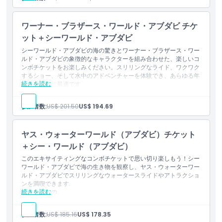
すべてのライド、スライド、アトラクションへの無制限アクセ
ス。
ワーナー・ブラザース・ワールド・アブダビ チケ
ット＋シーワールド・アブダビ
シーワールド・アブダビの海の驚きとワーナー・ブラザース・ワー
ルド・アブダビの象徴的なキャラクターを組み合わせた、楽しいコ
ンボチケットをお楽しみください。スリリングなライド、ワクワク
するショー、そして水中のアドベンチャーを体験でき、あらゆる年
続きを読む
齢の来場者に最適です。
含まれる内容
ワーナー・ブラザース・ワールド・アブダビおよびシーワール
参加者数:
US$ 201.50
US$ 194.69
ド・アブダビへの各1回の入場。
全てのライド、スライド、アトラクションの無制限利用。
ヤス・ウォーターワールド（アブダビ）チケット
＋シー・ワールド（アブダビ）
このエキサイティングなコンボチケットで思い切り楽しもう！シー
ワールド・アブダビで海の生き物を観察し、ヤス・ウォーターワー
ルド・アブダビでスリリングなウォータースライドやアトラクショ
ンを満喫できます.
続きを読む
含まれるもの
ヤス・ウォーターワールド・アブダビおよびシーワールド・ア
ブダビへの各1回の入場。
参加者数:
US$ 185.16
US$ 178.35
すべての乗り物、スライド、アトラクションへの無制限アクセ