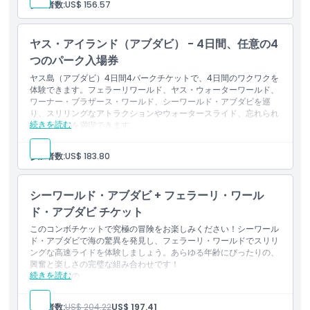
参加者数:
US$ 156.57
場を許可します。すなわち、フェラーリ・ワールド、ヤス・ウ
ォーターワールド、ワーナー・ブラザース・ワールド、シー・
ワールド・アブダビです。
ヤス・アイランド（アブダビ） - 4日間、任意の4
別々の3日間にわたって利用できます。連続する3日間のうち
で使用することも、最初の来園日以降の6暦日以内に利用する
つのパーク入場券
ことも選べます。
ヤス島（アブダビ）4日間4パークチケットで、4日間のワクワクを
体験できます。フェラーリワールド、ヤス・ウォーターワールド、
ワーナー・ブラザース・ワールド、シーワールド・アブダビを巡
り、スリリングなアトラクションやウォータースライド、忘れられ
続きを読む
ない楽しさを満喫できます。
含まれる内容
このチケットは、フェラーリワールド、ヤス・ウォーターワー
参加者数:
US$ 183.80
ルド、ワーナー・ブラザース・ワールド（アブダビ）、シーワ
ールド・アブダビの4つのパークへの一般入場を含みます。
4日間の別々の日に利用できます。連続する4日間で利用する
シーワールド・アブダビ + フェラーリ・ワール
ことも、初回の訪問日から6暦日以内に利用することも選べま
す。
ド・アブダビ チケット
このコンボチケットで究極の冒険をお楽しみください！シーワール
ド・アブダビで海の驚異を発見し、フェラーリ・ワールドでスリリ
ングな高速ライドを体験しましょう。あらゆる年齢にぴったりの、
興奮と楽しさの完璧な組み合わせです！
続きを読む
含まれるもの
フェラーリ・ワールド・アブダビとシーワールド・アブダビへ
のそれぞれ1回の入場。
参加者数:
US$ 204.22
US$ 197.41