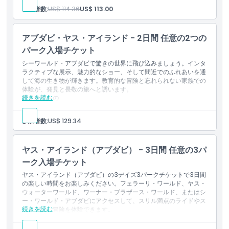
終日、すべてのライドとアトラクションを無制限でご利用いた
参加者数:
US$ 114.36
US$ 113.00
だけます。
キャンセルポリシー
充実した体験のための食事が含まれます。
アブダビ・ヤス・アイランド - 2日間 任意の2つの
パーク入場チケット
シーワールド・アブダビで驚きの世界に飛び込みましょう。インタ
ラクティブな展示、魅力的なショー、そして間近でのふれあいを通
して海の生き物が輝きます。教育的な冒険と忘れられない家族での
体験が、発見と畏敬の旅へと誘います。
続きを読む
含まれるもの
このチケットは、4つのパークのうちお好きな2つに一般入場
できます。例：フェラーリ・ワールド、ヤス・ウォーター・ワ
参加者数:
US$ 129.34
ールド、ワーナー・ブラザーズ・アブダビ & シーワールド・
アブダビ。
2つの別々の日に利用できます。連続する2日間のうちに利用
ヤス・アイランド（アブダビ） - 3日間 任意の3パ
するか、初回の訪問日から起算して6暦日以内に利用すること
ができます。
ーク入場チケット
ヤス・アイランド（アブダビ）の3デイズ3パークチケットで3日間
の楽しい時間をお楽しみください。フェラーリ・ワールド、ヤス・
ウォーターワールド、ワーナー・ブラザース・ワールド、またはシ
ー・ワールド・アブダビにアクセスして、スリル満点のライドやス
続きを読む
ライダー、冒険を体験できます。
含まれるもの
このチケットは、4つのパークのうちお好きな3つへの一般入