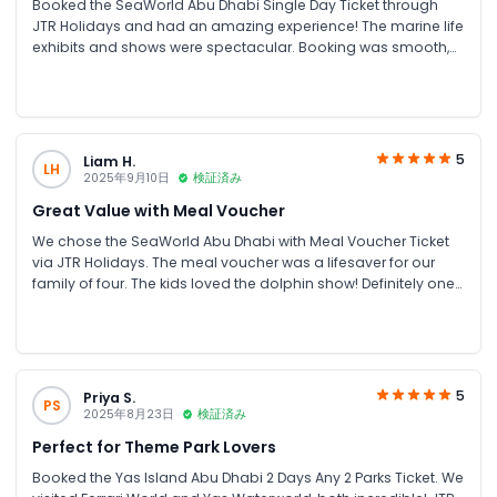
Booked the SeaWorld Abu Dhabi Single Day Ticket through
JTR Holidays and had an amazing experience! The marine life
exhibits and shows were spectacular. Booking was smooth,
and the price was great compared to other sites. Highly
recommend for family fun in UAE
5
Liam H.
LH
2025年9月10日
検証済み
Great Value with Meal Voucher
We chose the SeaWorld Abu Dhabi with Meal Voucher Ticket
via JTR Holidays. The meal voucher was a lifesaver for our
family of four. The kids loved the dolphin show! Definitely one
of the best Abu Dhabi attractions for families.
5
Priya S.
PS
2025年8月23日
検証済み
Perfect for Theme Park Lovers
Booked the Yas Island Abu Dhabi 2 Days Any 2 Parks Ticket. We