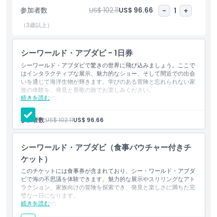
します。シーワールド・アブダビはシャチを展示しない初のパーク
参加者数
US$ 102.11
US$ 96.66
-
1
+
であり、自然に近いハビタットと間近での動物との出会いを提供し
ます。ミラルとシーワールド・パークス & エンターテインメント
（3歳以上）
によって開発されたこの次世代のパークは、フェラーリ・ワール
ド、ワーナー・ブラザース・ワールド、ヤス・ウォーターワールド
シーワールド・アブダビ - 1日券
とともにヤス島の国際的な観光拠点としての地位をさらに強化しま
す。
シーワールド・アブダビで驚きの世界に飛び込みましょう。ここで
はインタラクティブな展示、魅力的なショー、そして間近での出会
いを通じて海洋生物が輝きます。学びのある冒険と忘れられない家
族の体験を、発見と畏敬の旅でお楽しみください。
ハイライト
続きを読む
含まれるもの
シーワールド・アブダビ、1日券（入場は1回）
全てのライドに終日無制限でアクセスできます。
参加者数:
US$ 102.11
US$ 96.66
含まれるもの
シーワールド・アブダビ（食事バウチャー付きチ
子供／大人ポリシー
ケット）
このチケットには食事券が含まれており、シー・ワールド・アブダ
ビで海の不思議を体験できます。魅力的な展示やスリリングなアト
営業時間
ラクション、家族向けの冒険を探索でき、発見と楽しさに満ちた完
璧な一日になります。
続きを読む
含まれるもの
場所
シー・ワールド・アブダビの1日券（1回入場）。