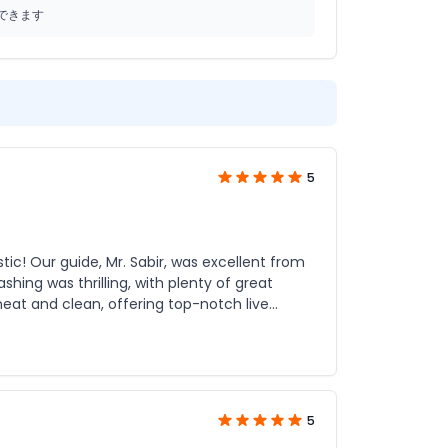
できます
5
tic! Our guide, Mr. Sabir, was excellent from
ing was thrilling, with plenty of great
eat and clean, offering top-notch live
very detail was perfect, highly
5