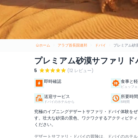
ホーム
アラブ首長国連邦
ドバイ
プレミアム砂
プレミアム砂漠サファリ ド
5
(12 レビュー)
即時確認
食事と軽
ビュッフェ
送迎サービス
所要時間
ドバイのホテルから
6時間
究極のイブニングデザートサファリ・ドバイ体験をぜ
す。壮大な砂漠の景色、ワクワクするアクティビティ
ください。
デザートサファリ・ドバイの冒険は、ドバイのホテル