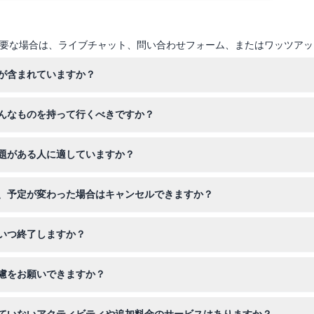
要な場合は、ライブチャット、問い合わせフォーム、またはワッツアッ
が含まれていますか？
クルーザーでの砂丘ドライブ、ラクダ乗り、サンドボーディング、ベリ
んなものを持って行くべきですか？
れています。
を着用してください。また、日焼け止め、サングラス、素晴らしい砂漠
題がある人に適していますか？
歳未満の幼児は無料ですが、砂丘ドライブ中は座席がありません。妊娠中
、予定が変わった場合はキャンセルできますか？
ファリをオンライン予約できます。ツアーの24時間前までにキャンセ
いつ終了しますか？
ごろまで行われ、ホテル送迎も含まれています。（変更の可能性がありま
慮をお願いできますか？
な場合は、予約時の備考欄で必ずリクエストしてください。砂丘ドライ
ていないアクティビティや追加料金のサービスはありますか？