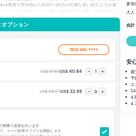
参加
x4車両で市街地から約30〜45分の壮麗な赤い砂丘までお連
バッシングが始まり、その後、砂漠の夕日の美しさを撮影する
大人
とオプション
合計
リ・ドバイは伝統的なデザートキャンプで続き、さらに多くの
しんだり、写真撮影のためにアラビア衣装に着替えたり、アラ
りできます。キャンプでは魅力的なタンヌーラダンスショー
味しいビュッフェディナーもお楽しみいただけます。夜は星空
DD MM, YYYY
す。
安
文化、景観の美しさが完璧に融合した体験で、ドバイの砂漠の
US$ 81.69
US$ 40.84
-
1
+
最
予
エ
2
US$ 68.07
US$ 32.68
-
0
+
4
4
ーで相乗り送迎を行います。
迎で、ドバイ砂漠サファリを開始します。
スリリングなドライブをお楽しみください。