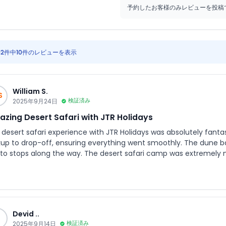
予約したお客様のみレビューを投稿
12件中10件のレビューを表示
William S.
S
2025年9月24日
検証済み
zing Desert Safari with JTR Holidays
 desert safari experience with JTR Holidays was absolutely fantas
kup to drop-off, ensuring everything went smoothly. The dune bash
to stops along the way. The desert safari camp was extremely n
ws, a delicious buffet, and well-maintained washroom facilities. E
ommended for an unforgettable experience!
Devid ..
.
2025年9月14日
検証済み