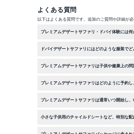
よくある質問
以下はよくある質問です。追加のご質問や詳細が必
プレミアムデザートサファリ・ドバイ体験には何
プレミアムデザートサファリには、4x4ランド
ドバイデザートサファリにはどのような服装でど
ント、グルメディナー、ホテルからの送迎が含ま
控えめで快適な服装と砂漠に適した歩きやすい靴
プレミアムデザートサファリは子供や健康上の問
いでしょう。
2〜10歳の子供は子供料金が適用されます。2
プレミアムデザートサファリはどのように予約し
奨されませんが、砂漠ディナーは楽しめます。
このウェブサイトで簡単にプレミアムデザートサ
プレミアムデザートサファリは通常いつ開始し、
ャンセルは全額料金がかかります。
サファリは通常午後3時ごろから午後9時30分
小さな子供用のチャイルドシートなど、特別な配
はい、6歳までの子供用チャイルドシートが必要
プレミアムデザートサファリパッケージに含まれ