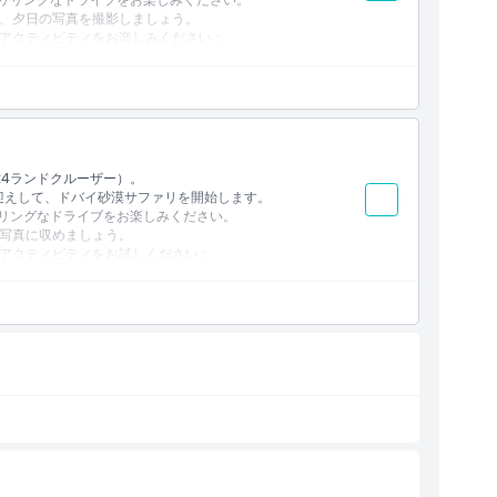
、夕日の写真を撮影しましょう。
アクティビティをお楽しみください：
をお楽しみください。
ビュッフェの夕食をお楽しみください。
どのライブエンターテインメントを観賞できます。
リクエストに応じて利用可能）。
作りましょう！
x4ランドクルーザー）。
お迎えして、ドバイ砂漠サファリを開始します。
リリングなドライブをお楽しみください。
写真に収めましょう。
アクティビティをお試しください：
楽しみください。
ビュッフェ式ディナーを満喫できます。
レッシュできます。
のライブエンターテインメントをご覧いただけます。
さい（リクエストに応じて利用可）。
作りましょう！