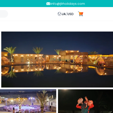
info@jtrholidays.com
JA
/
USD