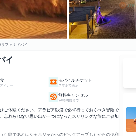
漠サファリ ドバイ
バイ
食
モバイルチケット
ディナー
スマホで表示
無料キャンセル
24時間前まで
ひご体験ください。アラビア砂漠で必ず行っておくべき冒険で
、忘れられない思い出が一つになったスリリングな旅にご参加
（可能であればシャルジャからのピックアップも）からの便利