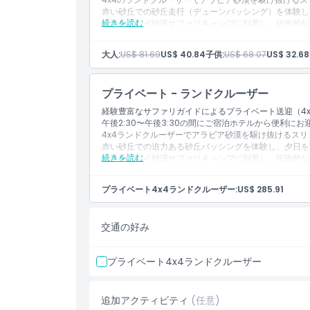
赤い砂丘での砂丘走行（デューンバッシング）を体験し
ピックアップ／ドロップオフ時間
続きを読む
当社のドバイ砂漠サファリキャンプに到着し、伝統的な
ヘナペインティング、ラクダ乗り、アラブ衣装の着用
ベジタリアンとノンベジタリアンの選択肢があるBBQ
大人:
US$ 81.69
US$ 40.84
子供:
US$ 68.07
US$ 32.68
除外事項
水、紅茶、コーヒー、ソフトドリンクが飲み放題です。
タンヌーラダンス、ベリーダンス、ファイヤーショーな
キャンプ内にトイレ設備があります。
プライベート - ランドクルーザー
さらに楽しくなるサンドボードを試してみてください（
追加アドオン
このドバイ砂漠サファリの冒険で忘れられない思い出を
経験豊富なサファリガイドによるプライベート送迎（4
午後2:30〜午後3:30の間にご宿泊ホテルから便利に
4x4ランドクルーザーでアラビア砂漠を駆け抜けるス
対象外
赤い砂丘での迫力ある砂丘バッシングを体験し、夕日を
続きを読む
当社のドバイ砂漠サファリキャンプに到着し、伝統的な
ヘナペイント、ラクダ乗り、アラビア衣装の試着をお
注意事項
ベジタリアンとノンベジタリアンの選択肢があるBBQ
プライベート4x4ランドクルーザー:
US$ 285.91
水、紅茶、コーヒー、ソフトドリンクが飲み放題でリフ
タヌーラダンス、ベリーダンス、ファイヤーショーなど
出発／到着地点
キャンプにトイレ設備があり便利です。
交通の好み
さらに楽しみたい方はサンドボーディングをお試しくだ
このドバイ砂漠サファリの冒険で忘れられない思い出を
引換方法
プライベート4x4ランドクルーザー
服装規定
追加アクティビティ
(任意)