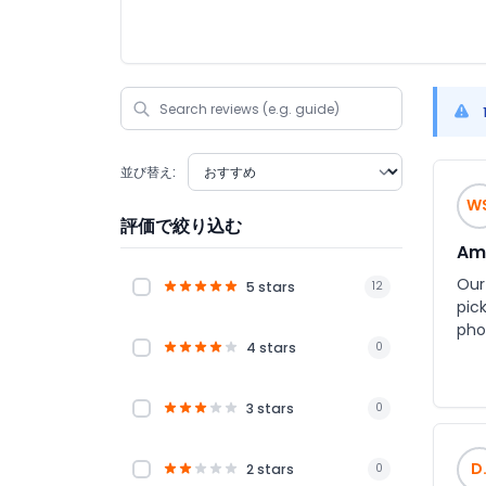
並び替え:
W
評価で絞り込む
Ama
Our
5 stars
12
pic
pho
4 stars
0
sho
rec
3 stars
0
D
2 stars
0