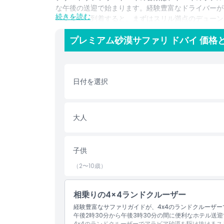
な午後の送迎で始まります。経験豊富なドライバーが4
続きを読む
れします。到着すると、まずはスリル満点のデューン
ために立ち寄ります。
プレミアム砂漠サファリ ドバイ 価格
デューンバッシングの後、イブニングデザートサファ
アクティビティが待っています。短いラクダ乗りを楽
ビアコーヒー、デーツ、新鮮なジュースでくつろいだ
や、ベジタリアンと非ベジタリアンの料理を揃えた美
日付を選択
の下で魅惑的なベリーダンスショーで締めくくられま
このイブニングデザートサファリ・ドバイは、冒険、
大人
暮らしを忘れられない形で味わえるツアーです。
子供
ハイライト
（2〜10歳）
含まれるもの
相乗りの4×4ランドクルーザー
経験豊富なサファリガイドが、4x4のランドクルーザ
子供／大人ポリシー
午後2時30分から午後3時30分の間に便利なホテル送
4x4のランドクルーザーでアラビア砂漠を駆け抜ける