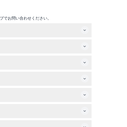
プでお問い合わせください。
ーダンスや火のショーなどのライブエンターテイメ
の風景を撮影するためのカメラを持っていくと良
の方や背中や首に問題がある方は砂丘ドライブは推
ルすると全額返金されますが、それ以降や無断キ
すので予約時にご確認ください）
ブ中の安全のために重要です。