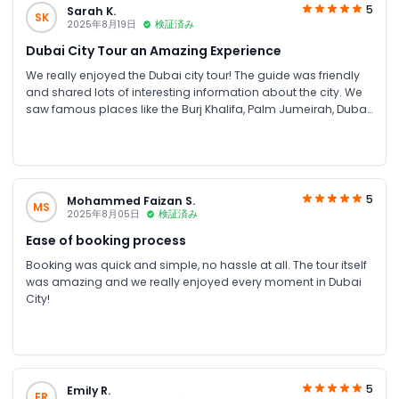
5
Sarah K.
SK
2025年8月19日
検証済み
Dubai City Tour an Amazing Experience
We really enjoyed the Dubai city tour! The guide was friendly
and shared lots of interesting information about the city. We
saw famous places like the Burj Khalifa, Palm Jumeirah, Dubai
Marina, and the Gold & Spice Souks. The tour was well-
organized, and we had plenty of time for photos. Great for
first-time visitors to see the best of Dubai!
5
Mohammed Faizan S.
MS
2025年8月05日
検証済み
Ease of booking process
Booking was quick and simple, no hassle at all. The tour itself
was amazing and we really enjoyed every moment in Dubai
City!
5
Emily R.
ER