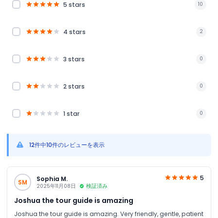
5 stars
10
4 stars
2
3 stars
0
2 stars
0
1 star
0
12件中10件のレビューを表示
5
Sophia M.
SM
2025年11月08日
検証済み
Joshua the tour guide is amazing
Joshua the tour guide is amazing. Very friendly, gentle, patient