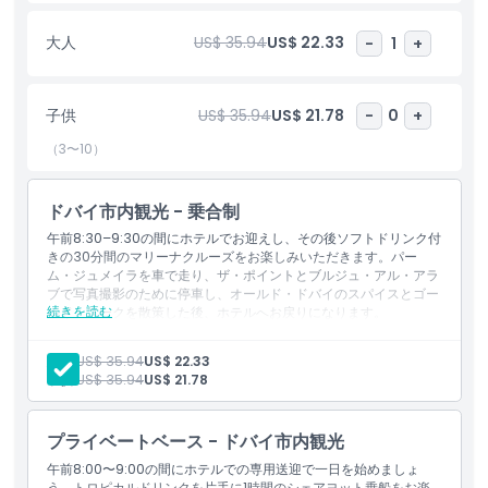
旅は世界最大級の人工島の一つであるパーム・ジュメイラへと続
大人
US$ 35.94
US$ 22.33
-
1
+
き、アトランティス・ザ・パームや壮麗なロイヤル・アトランティ
スといった、ドバイの象徴的なリゾートの横を通ります。世界で唯
一の「7つ星ホテル」であるブルジュ・アル・アラブを背景にした
ジュメイラ・ビーチで写真撮影のための立ち寄りがあり、忘れられ
子供
US$ 35.94
US$ 21.78
-
0
+
ない瞬間を残せます。
（3〜10）
ツアーはシェイク・ザーイド・ロードに沿って進み、建築の驚異が
立ち並ぶドバイの主要幹線を通ってオールド・ドバイ地区へ向かい
ドバイ市内観光 - 乗合制
ます。ここでは、時間を遡るようにしてデイラのスパイススークや
午前8:30–9:30の間にホテルでお迎えし、その後ソフトドリンク付
ゴールドスークを訪れ、都市の交易の伝統と活気ある文化を感じ取
きの30分間のマリーナクルーズをお楽しみいただきます。パー
ることができます。
ム・ジュメイラを車で走り、ザ・ポイントとブルジュ・アル・アラ
ブで写真撮影のために停車し、オールド・ドバイのスパイスとゴー
最後に、ホテルまで快適にお送りして、ドバイの最も象徴的なラン
続きを読む
ルド・スークを散策した後、ホテルへお戻りになります。
含まれる内容
ドマークを巡る忘れがたい旅を締めくくります。
ホテルからの送迎（相乗り送迎）
大人:
US$ 35.94
US$ 22.33
ドバイ・マリーナ地区へ移動
子供:
US$ 35.94
US$ 21.78
ハイライト
マリーナ観光クルーズ（30分）／船内にてソフトドリンクま
たは水を無料で提供
プライベートベース - ドバイ市内観光
パーム・ジュメイラへ移動
含まれるもの
午前8:00〜9:00の間にホテルでの専用送迎で一日を始めましょ
アトランティス・ザ・パームとロイヤル・アトランティスの前
う。トロピカルドリンクを片手に1時間のシェアヨット乗船をお楽