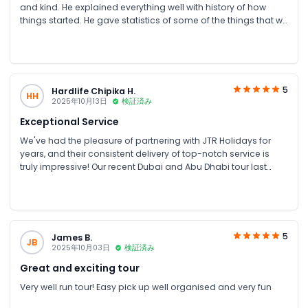
and kind. He explained everything well with history of how
things started. He gave statistics of some of the things that we
asked. He is very clear and he took good care of us. I
recommend JTR tour guides.
5
Hardlife Chipika H.
HH
2025年10月13日
検証済み
Exceptional Service
We've had the pleasure of partnering with JTR Holidays for
years, and their consistent delivery of top-notch service is
truly impressive! Our recent Dubai and Abu Dhabi tour last
August was no exception. From planning to execution, their
team demonstrated expertise, attention to detail, and a
genuine passion for showcasing the best of the UAE. Our
group's needs were meticulously catered to, ensuring a
seamless and enjoyable experience. The guides were
5
James B.
JB
knowledgeable, friendly, and accommodating, sharing
2025年10月03日
検証済み
fascinating insights into the region's history, culture, and
Great and exciting tour
architecture. The itinerary was well-curated, allowing us to
explore iconic landmarks, immerse in local traditions, and
Very well run tour! Easy pick up well organised and very fun
indulge in world-class cuisine. What sets JTR Holidays apart