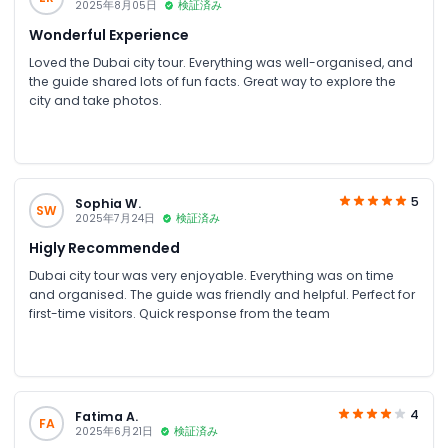
2025年8月05日
検証済み
Wonderful Experience
Loved the Dubai city tour. Everything was well-organised, and
the guide shared lots of fun facts. Great way to explore the
city and take photos.
5
Sophia W.
SW
2025年7月24日
検証済み
Higly Recommended
Dubai city tour was very enjoyable. Everything was on time
and organised. The guide was friendly and helpful. Perfect for
first-time visitors. Quick response from the team
4
Fatima A.
FA
2025年6月21日
検証済み