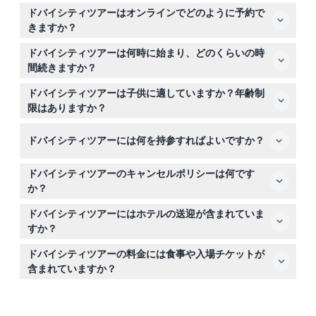
ドバイシティツアーはオンラインでどのように予約で
きますか？
このウェブサイトで希望の日付、参加者数を選択し、予約
ドバイシティツアーは何時に始まり、どのくらいの時
フォームを完了することで、簡単にドバイシティツアーを
間続きますか？
オンラインで予約できます。
ツアーは通常午前8時頃に始まり、約4〜5時間続きます。
ドバイシティツアーは子供に適していますか？年齢制
午後のツアーは午後2時から開始のオプションがあります
限はありますか？
（変更される場合がありますので、予約時にご確認くださ
はい！3歳から11歳の子供は子供料金が適用され、12歳以上
い）。
ドバイシティツアーには何を持参すればよいですか？
は大人として扱われ、3歳未満の子供は無料で参加できま
す。
快適な靴、カメラを持参し、文化的な場所を訪れる際は控
ドバイシティツアーのキャンセルポリシーは何です
えめな服装のスマートカジュアルがおすすめです。日焼け
か？
止めと帽子も忘れずに持ってきてください！
予約の48時間前までにキャンセルすれば、送金手数料を
ドバイシティツアーにはホテルの送迎が含まれていま
除き返金されます。48時間以内のキャンセルや無断欠席
すか？
は全額請求となります。
はい、ドバイ中心部のホテルからの共有送迎が含まれてい
ドバイシティツアーの料金には食事や入場チケットが
ますが、市外または中心部以外に宿泊のゲストは予約時に
含まれていますか？
送迎の利用可能性を確認してください。
いいえ、昼食、観光地の入場チケット、買い物代、チップ
はツアー料金に含まれていません。