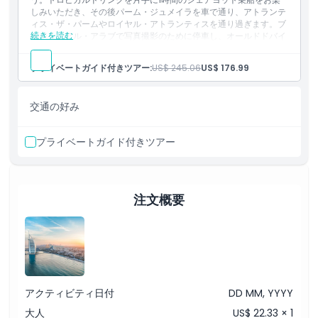
を通過
しみいただき、その後パーム・ジュメイラを車で通り、アトランテ
ブルジュ・アル・アラブへ移動
ィス・ザ・パームやロイヤル・アトランティスを通り過ぎます。ブ
子供／大人ポリシー
続きを読む
ルジュ・アル・アラブで写真撮影のために停車し、オールドドバイ
ジュメイラ・ビーチで写真撮影（ブルジュ・アル・アラブの眺
の伝統的なスパイス＆ゴールドスークを散策してから専用車で快適
め）
にお戻りください。
除外事項
プライベートガイド付きツアー:
シェイク・ザイード・ロードを通り、オールドドバイへ向かい
US$ 245.06
US$ 176.99
含まれるもの
ます
ホテルからの送迎（プライベート）
オールド・スパイス・スークとゴールド・スークを訪れます
ドバイ・マリーナ地区へ移動
交通の好み
追加アドオン
ホテルへお送り（降車）
マリーナで1時間のシェアヨット乗船（トロピカルドリンク付
注: ツアーの時間は予告なく変更される場合があります。
き）
プライベートガイド付きツアー
注意事項
パーム・ジュメイラへ移動
アトランティス・ザ・パームとロイヤル・アトランティスの前
を通過
服装規定
ブルジュ・アル・アラブへ移動
注文概要
ジュメイラ・ビーチで写真休憩（ブルジュ・アル・アラブの眺
め）
キャンセルポリシー
シェイク・ザイード・ロードを通り旧ドバイへ向かう
象徴的な未来博物館の前で写真撮影
オールド・スパイス・スークとゴールド・スークを訪問
ホテルへお送り
アクティビティ日付
DD MM, YYYY
注：ツアーの時間は事前の通知なしに変更される場合がありま
大人
US$ 22.33 × 1
す。