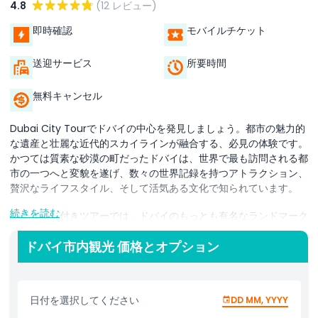
4.8
(12 レビュー)
即時確認
モバイルチケット
送迎サービス
所要時間
無料キャンセル
Dubai City Tourでドバイの中心を発見しましょう。都市の魅力的
な遺産と壮麗な近代的スカイラインが融合する、必見の体験です。
かつては質素な砂漠の町だったドバイは、世界で最も訪問される都
市の一つへと変貌を遂げ、数々の世界記録を持つアトラクション、
贅沢なライフスタイル、そして活気ある文化で知られています。
続きを読む
このガイド付きツアーでは、ドバイのもっとも有名なランドマーク
や見どころを巡り、古き良きドバイと新しいドバイの完璧なバラン
スを体験できます。便利なホテル送迎から旅を始め、世界的に有名
ドバイ市内観光 価格とオプション
なドバイ・マリーナへ向かいます。そこでマリーナのスカイライン
や豪華なヨットの素晴らしい景色を楽しめる30分の観光クルーズ
をお楽しみいただけます（船内にてソフトドリンクまたは水が無料
日付を選択してください
DD MM, YYYY
で含まれます）。