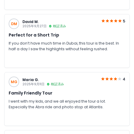
is their dedication to excellence, flexibility, and genuine care
for their clients. They truly go above and beyond to create
lifelong memories. We highly recommend JTR Holidays to
anyone seeking an unforgettable UAE experience. Thank you
5
David M.
DM
for another exceptional adventure!
2025年9月27日
検証済み
Perfect for a Short Trip
If you don’t have much time in Dubai, this tour is the best. In
half a day I saw the highlights without feeling rushed.
4
Maria G.
MG
2025年9月11日
検証済み
Family Friendly Tour
I went with my kids, and we all enjoyed the tour a lot.
Especially the Abra ride and photo stop at Atlantis.