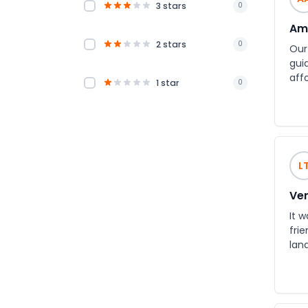
3 stars
0
Ama
2 stars
0
Our
gui
aff
1 star
0
L
Ver
It w
fri
land
re