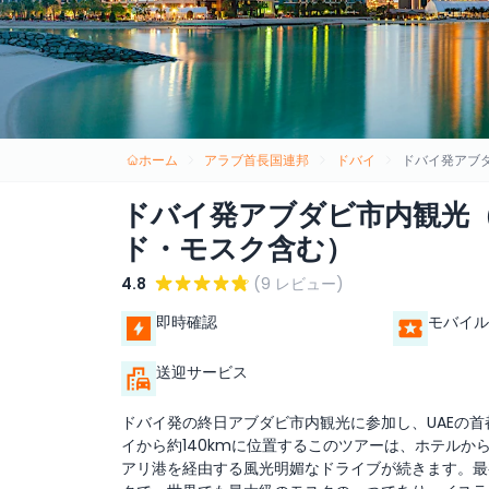
ホーム
アラブ首長国連邦
ドバイ
ドバイ発アブ
ドバイ発アブダビ市内観光
ド・モスク含む）
4.8
(9 レビュー)
即時確認
モバイル
送迎サービス
ドバイ発の終日アブダビ市内観光に参加し、UAEの
イから約140kmに位置するこのツアーは、ホテル
アリ港を経由する風光明媚なドライブが続きます。最