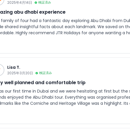
2025年4月14日
検証済み
zing abu dhabi experience
 family of four had a fantastic day exploring Abu Dhabi from Du
de shared insightful facts about each landmark. We saved on th
ordable. Highly recommend JTR Holidays for anyone wanting a has
Lisa T.
T
2025年3月20日
検証済み
y well planned and comfortable trip
as our first time in Dubai and we were hesitating at first but th
ends enjoyed the Abu Dhabi tour. Everything was organised profess
marks like the Corniche and Heritage Village was a highlight. Its 
commend.