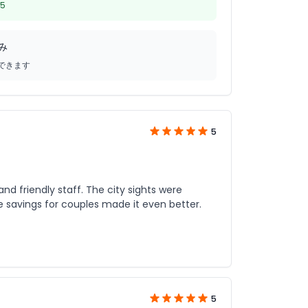
5
み
できます
5
d friendly staff. The city sights were
he savings for couples made it even better.
5