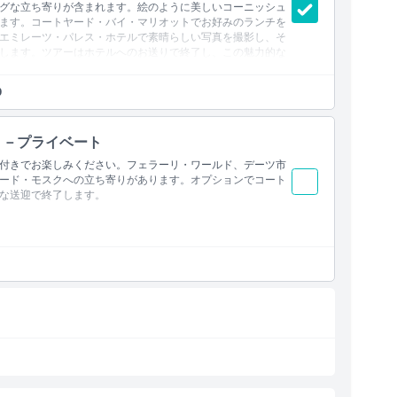
グな立ち寄りが含まれます。絵のように美しいコーニッシュ
ます。コートヤード・バイ・マリオットでお好みのランチを
エミレーツ・パレス・ホテルで素晴らしい写真を撮影し、そ
します。ツアーはホテルへのお送りで終了し、この魅力的な
0
）－プライベート
フォトストップ付き）
料金がかかります）
付きでお楽しみください。フェラーリ・ワールド、デーツ市
撮影
ード・モスクへの立ち寄りがあります。オプションでコート
な送迎で終了します。
写真スポットでの停車
金がかかります）
真撮影
学