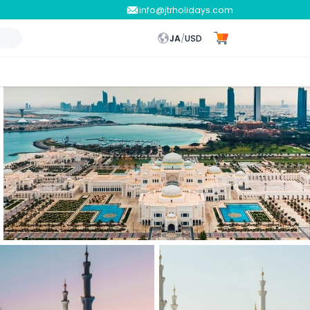
info@jtrholidays.com
JA
/
USD