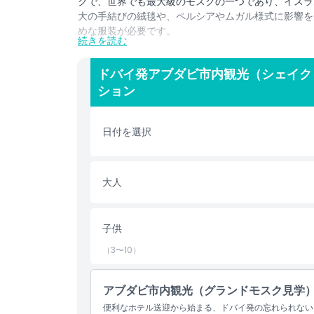
クで、世界でも最大級のモスクの一つであり、イスラ
大の手結びの絨毯や、ペルシアやムガル様式に影響を
めな服装が必要です。
続きを読む
次に、エミレーツパレス、大統領宮殿、ヘリテージ・
ラティ文化に触れます。美しいアブダビ・コーニッシ
ドバイ発アブダビ市内観光（シェイク
モールで買い物をお楽しみください。ツアーはデーツ
ション
ビのあるヤス島へと続きます。文化に興味がある方や
効率よく体験できる思い出深いツアーです。
日付を選択
ハイライト
大人
含まれるもの
子供
除外事項
（3〜10）
注意事項
アブダビ市内観光（グランドモスク見学） 
便利なホテル送迎から始まる、ドバイ発の忘れられない