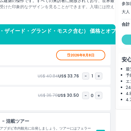
ム建築の傑作です。すべての来訪者に開放されており、世界最
参加
受けた印象的なデザインを見ることができます。入場には控え
大人
ビレッジなどの象徴的なアブダビの名所を訪れ、伝統的なエミ
合計
ュを散策し、市内有数のショッピングスポットであるマリーナ
・ザイード・グランド・モスク含む） 価格とオプ
市場、サディヤット島、そしてフェラーリ・ワールド・アブダ
観光を楽しみたい方に最適で、UAEの首都の主要観光地を1日で
2026年8月8日
安
最
予
US$ 40.84
US$ 33.76
-
1
+
エ
2
4
US$ 36.76
US$ 30.50
-
0
+
4
- 混載ツアー
アブダビ市内観光に出発しましょう。ツアーにはフェラー