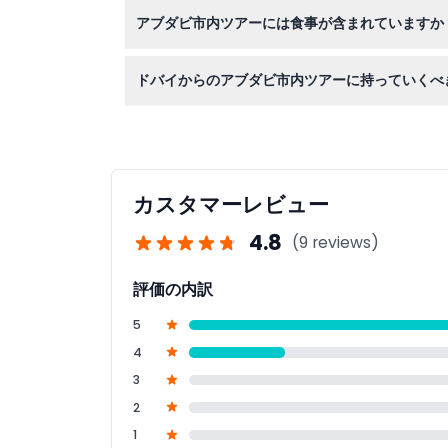
ツアーにはシェイク・ザイード・グランド・モス
アブダビ市内ツアーには食事が含まれていますか
ルドやデート・マーケットなども訪れます。
ランチは含まれていませんが、途中でコートヤー
ドバイからのアブダビ市内ツアーに持っていくべ
歩きやすい靴、モスク訪問用の控えめな服装、パ
カスタマーレビュー
4.8
(9 reviews)
評価の内訳
5
4
3
2
1