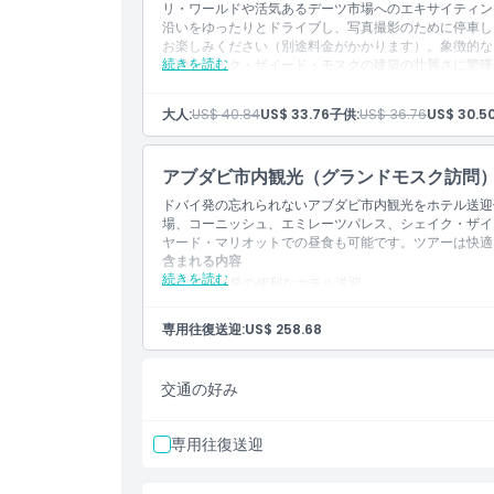
リ・ワールドや活気あるデーツ市場へのエキサイティン
キャンセルポリシー
沿いをゆったりとドライブし、写真撮影のために停車し
お楽しみください（別途料金がかかります）。象徴的な
続きを読む
の後シェイク・ザイード・モスクの建築の壮麗さに驚嘆
ツアーの思い出を心に残します。
含まれる内容
大人:
US$ 40.84
US$ 33.76
子供:
US$ 36.76
US$ 30.5
ドバイのホテルからの便利な送迎
スリリングなフェラーリ・ワールドへの立ち寄り
活気あふれるデーツ市場の訪問
アブダビ市内観光（グランドモスク訪問
コーニッシュ沿いの風光明媚なドライブ（絵になる
コートヤード・バイ・マリオットでのランチ（別途
ドバイ発の忘れられないアブダビ市内観光をホテル送迎
豪華なエミレーツ・パレス・ホテルでの見事な写真
場、コーニッシュ、エミレーツパレス、シェイク・ザイ
荘厳なシェイク・ザイード・モスクの見学
ヤード・マリオットでの昼食も可能です。ツアーは快適
ホテルまでの快適な送迎
含まれる内容
続きを読む
ドバイ発の便利なホテル送迎
スリリングなフェラーリ・ワールドでの立ち寄り
活気あるデーツ市場の訪問
専用往復送迎:
US$ 258.68
コーニッシュ沿いの風光明媚なドライブと絵になる
コートヤード・バイ・マリオットでの昼食（別途料
豪華なエミレーツ・パレス・ホテルでの印象的な写
交通の好み
荘厳なシェイク・ザイード・グランド・モスクを見
快適なホテルへのお送り
専用往復送迎