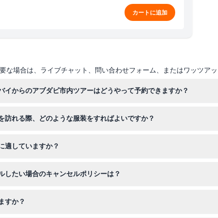
カートに追加
要な場合は、ライブチャット、問い合わせフォーム、またはワッツアッ
バイからのアブダビ市内ツアーはどうやって予約できますか？
をオンライン予約できます。ご希望の日付を選択し、予約時に空き状況
を訪れる際、どのような服装をすればよいですか？
とアバヤを着用してください（通常モスクで提供されます）、男性は長
に適していますか？
していますが、ツアーは8〜10時間続き、歩くこともありますのでご留
ルしたい場合のキャンセルポリシーは？
送手数料を除き返金されます。24時間を切ってのキャンセルや無断不参
ますか？