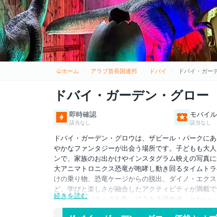
ホーム
アラブ首長国連邦
ドバイ
ドバイ・ガー
ドバイ・ガーデン・グロー
即時確認
モバイル
該当なし
該当なし
ドバイ・ガーデン・グロウは、ザビール・パークにあ
やかなファンタジーが出会う場所です。子どもも大人
ンで、家族のお出かけやインスタグラム映えの写真に
大アニマトロニクス恐竜が咆哮し動き回るタイムトラ
けの乗り物、恐竜ケージからの脱出、ダイノ・エクス
ど、学びと楽しさが融合したアクティビティが満載で
続きを読む
る象、エキゾチックな鳥、迫力ある捕食者、かわいい
が満載。夜間営業は午後5時〜午後11時（日〜金）、