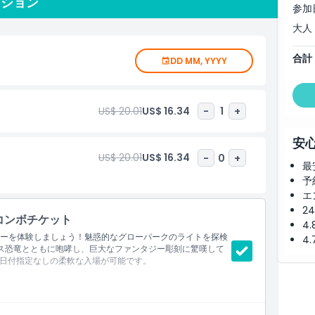
プション
ケットを予約して、ドバイの人気ファミリーアクティビティを
参加
大人
合計
DD MM, YYYY
US$ 20.01
US$ 16.34
-
1
+
安
US$ 20.01
US$ 16.34
-
0
+
最
予
エ
2
コンボチケット
4
チャーを体験しましょう！魅惑的なグローパークのライトを探検
4
クス恐竜とともに咆哮し、巨大なファンタジー彫刻に驚嘆して
日付指定なしの柔軟な入場が可能です。