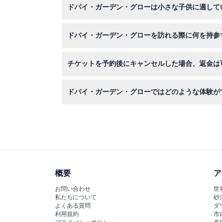
ドバイ・ガーデン・グローは小さな子供に適して
3歳未満の子供は無料で入場でき、3歳以上はチ
ドバイ・ガーデン・グローを訪れる際に何を持参
歩きやすい靴と光る展示を撮影するためのカメラ
チケットを予約後にキャンセルした場合、返金は
う。
ドバイ・ガーデン・グローのチケットは返金およ
ドバイ・ガーデン・グローではどのような体験が
グロウ・パークやダイナソー・パークなどのテー
ンスタレーションをお楽しみいただけます。
概要
ア
お問い合わせ
世
私たちについて
砂
よくある質問
ダ
利用規約
市