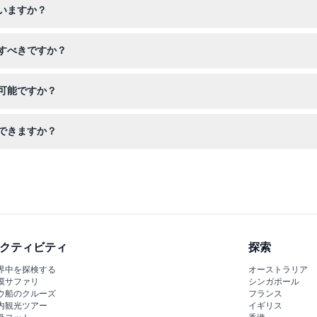
いますか？
ケットが必要なため、幼い子供連れの家族に適しています。
すべきですか？
を持参してください。飲食物は含まれていないため、スナックを持参す
可能ですか？
び交換不可ですので、ご予約前にご予定が確実かご確認ください。
できますか？
マエリアで、100体以上のアニマトロニクス恐竜、ライブショー、子供
クティビティ
探索
界中を探検する
オーストラリア
漠サファリ
シンガポール
ウ船のクルーズ
フランス
内観光ツアー
イギリス