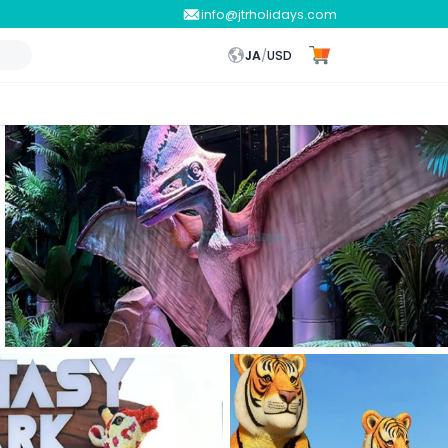
info@jtrholidays.com
JA
/
USD