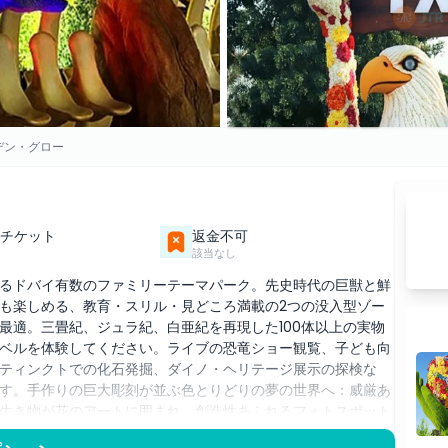
デン・グロー
チケット
返金不可
該当なし
るドバイ有数のファミリーテーマパーク。先史時代の巨獣と鮮
も楽しめる、教育・スリル・見どころ満載の2つの没入型ゾー
最適。三畳紀、ジュラ紀、白亜紀を再現した100体以上の実物
ベルを体験してください。ライブの恐竜ショー観覧、子ども向
ティンクトでの化石発掘、ダイノ・ヘリテージ展示の探検な
す。手作りの巨大彫刻が並ぶ色とりどりの夢の世界へ：威厳あ
生き物が花のアートに囲まれ、創造性あふれるフォトスポット
土曜は深夜0時まで。ドバイ・ガーデン・グロウは、環境に配慮