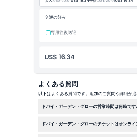
大人:
US$ 20.01
US$ 16.34
子供:
US$ 20.01
US$ 16.34
キャンセルポリシー
交通の好み
専用往復送迎
US$ 16.34
よくある質問
以下はよくある質問です。追加のご質問や詳細が必
ドバイ・ガーデン・グローの営業時間は何時です
ドバイ・ガーデン・グローは、日曜から木曜は午
ドバイ・ガーデン・グローのチケットはオンライ
ご確認ください）。
はい、このウェブサイトで便利にオンライン予約