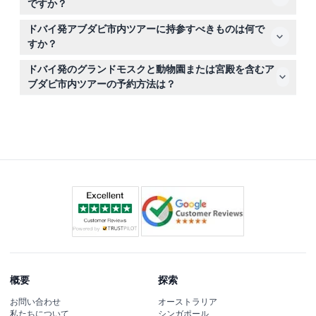
された場所で昼食休憩を取ります。
ですか？
り、大人も楽しめる文化的なハイライトと一緒に楽しめま
ツアーの24時間前までにキャンセルすれば返金が可能で
す。
ドバイ発アブダビ市内ツアーに持参すべきものは何で
す（送金手数料がかかる場合があります）。24時間以内
すか？
のキャンセルや無断キャンセルは全額請求されます。返金
入場のための有効なIDやパスポート、歩きやすい靴、宗教
は予約時に使用した同じカードに戻されます。
ドバイ発のグランドモスクと動物園または宮殿を含むア
施設のための控えめな服装を持参してください。カメラと
ブダビ市内ツアーの予約方法は？
水も忘れずに。昼食は含まれていないので、計画を立てて
このウェブサイトから簡単にこの終日ツアーをオンライン
ください。
予約でき、空き状況の確認、カスル・アル・ワタンまたは
エミレーツ・パーク・ズーの希望入場地選択、そしてドバ
イのホテル送迎の手配も可能です。
概要
探索
お問い合わせ
オーストラリア
私たちについて
シンガポール