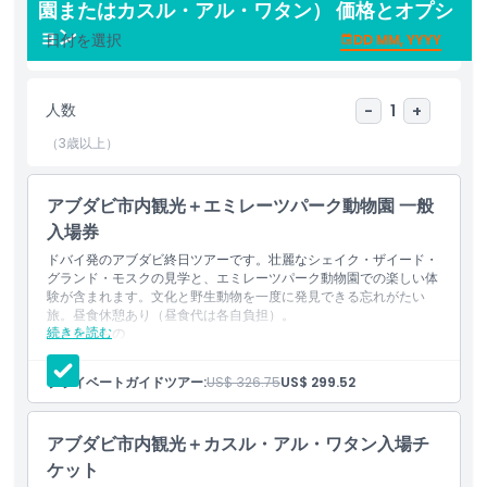
のドライバー兼ガイドが同行し便利です。6名以上のグループに
園またはカスル・アル・ワタン） 価格とオプシ
は、専任のプロガイドとドライバーが同行します。本ツアーは文
ョン
日付を選択
DD MM, YYYY
化、建築、娯楽がシームレスに組み合わさっており、家族、カップ
ル、グループに最適です。
人数
-
1
+
（3歳以上）
ハイライト
アブダビ市内観光＋エミレーツパーク動物園 一般
含まれるもの
入場券
ドバイ発のアブダビ終日ツアーです。壮麗なシェイク・ザイード・
ピックアップ／ドロップオフ時間
グランド・モスクの見学と、エミレーツパーク動物園での楽しい体
験が含まれます。文化と野生動物を一度に発見できる忘れがたい
旅。昼食休憩あり（昼食代は各自負担）。
除外事項
続きを読む
含まれるもの
ドバイのホテルからの往復送迎
シェイク・ザーイド・グランド・モスクの見学
プライベートガイドツアー:
US$ 326.75
US$ 299.52
エミレーツ・パーク動物園への入場
注意事項
コーニッシュ沿いのドライブ
エミレーツ・パレスでの写真撮影ストップ
アブダビ市内観光＋カスル・アル・ワタン入場チ
ヘリテージ・ビレッジの見学
服装規定
英語を話すプロのガイド
ケット
ボトル入りミネラルウォーター