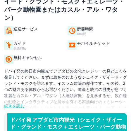
イード・グランド・モスク＋エミレーツ・
パーク動物園またはカスル・アル・ワタ
ン）
送迎サービス
所要時間
10時間
ガイド
モバイルチケット
英語対応
無料キャンセル
ドバイ発の終日市内観光でアブダビの文化とレジャーの見どころを
発見してください。まずは息をのむようなシェイク・ザイード・グ
ランド・モスクを訪れます。イスラム建築の傑作です。その後、2
つの魅力ある体験からお選びください。遺産と統治の歴史が息づく
壮麗なカスル・アル・ワタン（大統領宮殿）を見学するか、数百種
の動物とインタラクティブな展示を有する家族向けのエミレーツ・
続きを読む
パーク動物園で楽しいひとときを過ごすかを選べます。ツアーには
アブダビ・コーニッシュ沿いの景観ドライブ、エミレーツ・パレス
ドバイ発 アブダビ市内観光（シェイク・ザイー
での写真撮影停車、ヘリテージ・ビレッジ訪問も含まれます。昼食
ド・グランド・モスク＋エミレーツ・パーク動物
の休憩があり（食事代は自己負担）ます。最大5名までは英語対応