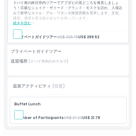
ドバイ発の終日市内ツアーでアブダビの見どころを発見しましょ
ランチ休憩（食事代は各自負担）
う！荘厳なシェイク・ザイード・グランド・モスクを訪れ、入場込
キャンセルポリシー
みで豪華なカスル・アル・ワタン大統領宮殿を見学します。文化、
建築、遺産を巡る旅があなたを待っています。
続きを読む
含まれるもの
ドバイのホテルからの送迎（往復）
シェイク・ザイード・グランド・モスクの見学
プライベートガイドツアー:
US$ 326.75
US$ 299.52
カスル・アル・ワタン（大統領宮殿）への入場
コーニッシュ沿いのドライブ
エミレーツ・パレスでの写真撮影
プライベートガイドツアー
ヘリテージ・ビレッジの見学
送迎場所
英語を話すプロのガイド
(ドバイ市内のホテルで)
ボトル入り飲料水
昼食休憩（食事代は各自負担）
追加アクティビティ
(任意)
Buffet Lunch
Number of Participants:
US$ 27.23
US$ 21.78