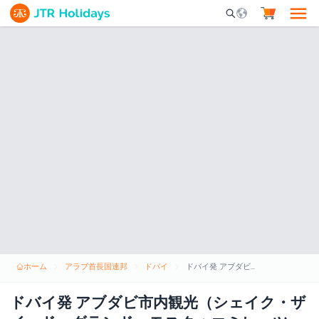
Mobile Search Opene
ホーム
アラブ首長国連邦
ドバイ
ドバイ発 アブダビ市内観光（シェイク・ザイード・グランド・モスク＋エミレーツ・パーク動物園またはカスル・アル・ワタン）
ドバイ発 アブダビ市内観光（シェイク・ザ