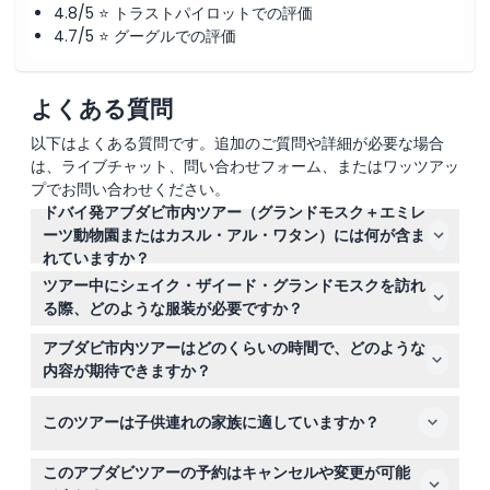
4.8/5 ⭐ トラストパイロットでの評価
4.7/5 ⭐ グーグルでの評価
よくある質問
以下はよくある質問です。追加のご質問や詳細が必要な場合
は、ライブチャット、問い合わせフォーム、またはワッツアッ
プでお問い合わせください。
ドバイ発アブダビ市内ツアー（グランドモスク＋エミレ
ーツ動物園またはカスル・アル・ワタン）には何が含ま
れていますか？
ツアーには、ドバイのホテルからの送迎、シェイク・ザイ
ツアー中にシェイク・ザイード・グランドモスクを訪れ
ード・グランドモスク訪問、カスル・アル・ワタンまたは
る際、どのような服装が必要ですか？
エミレーツ・パーク・ズーのいずれかの入場、アブダビコ
服装は控えめであることが必須です。女性は長袖、長ズボ
ーニッシュ沿いの景色の良いドライブと写真撮影停車、ヘ
アブダビ市内ツアーはどのくらいの時間で、どのような
ンまたはスカート、ヘッドスカーフ（必要に応じて提供）
リテージビレッジの訪問、そして昼食休憩（昼食は含まれ
内容が期待できますか？
を着用し、男性はショートパンツや袖なしのトップスを避
ていません）が含まれます。
ツアーは移動時間を含め約10時間です。グランドモスクな
け、長ズボンと袖のあるシャツを着るようにしてくださ
このツアーは子供連れの家族に適していますか？
どの文化的な名所をめぐり、カスル・アル・ワタンまたは
い。
エミレーツ・パーク・ズーのどちらかを選択し、コーニッ
はい！ エミレーツ・パーク・ズーを訪れる選択肢があ
シュ沿いの景色の良い道をドライブし、写真停車し、指定
このアブダビツアーの予約はキャンセルや変更が可能
り、家族や子供向けの楽しく双方向的な野生動物体験があ