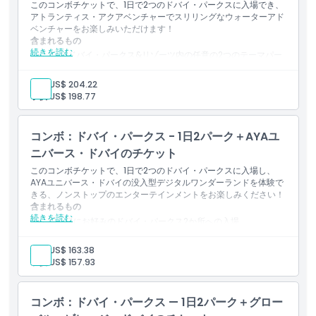
このコンボチケットで、1日で2つのドバイ・パークスに入場でき、
アトランティス・アクアベンチャーでスリリングなウォーターアド
営業時間
ベンチャーをお楽しみいただけます！
含まれるもの
続きを読む
1日でドバイ・パークス&リゾーツ内の任意の2つのテーマパー
クに入場
場所
世界最大のウォーターパーク、アトランティス・アクアベンチ
大人:
US$ 204.22
ャーへの終日アクセス
子供:
US$ 198.77
高速スライド、リバーラピッズ、プライベートビーチへのアク
行き方
セス
テーマパークとウォーターパークの入場に便利なオールインワ
コンボ：ドバイ・パークス - 1日2パーク＋AYAユ
ンのモバイルチケット
利用規約
ニバース・ドバイのチケット
このコンボチケットで、1日で2つのドバイ・パークスに入場し、
AYAユニバース・ドバイの没入型デジタルワンダーランドを体験で
キャンセルポリシー
きる、ノンストップのエンターテインメントをお楽しみください！
含まれるもの
続きを読む
同じ日にお好みのドバイ・パークス2か所への入場
AYAユニバース（ドバイの没入型デジタルアート体験）への入
場
大人:
US$ 163.38
光、音、プロジェクションマッピングで未来的な世界を探索
子供:
US$ 157.93
屋外のスリルと屋内の創造性が絶妙に融合した体験
コンボ：ドバイ・パークス — 1日2パーク＋グロー