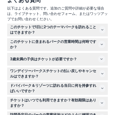
よくある質問
以下はよくある質問です。追加のご質問や詳細が必要な場合
は、ライブチャット、問い合わせフォーム、またはワッツアッ
プでお問い合わせください。
このチケットで1日に2つのテーマパークを訪れること
はできますか？
はい、「ワンデイツーパークス」チケットを使えば、モー
このチケットに含まれるパークの営業時間は何時です
ションゲート・ドバイ、レアル・マドリード・ワールド、
か？
レゴランド・ドバイ、またはレゴランド・ウォーターパー
営業時間はパークによって異なります：モーションゲート
クのいずれか2つのパークを同じ日に訪れることができま
3歳未満の子供はチケットが必要ですか？
は平日は午前11時から午後8時まで、週末は午後9時まで営
す。
業。レアル・マドリード・ワールドは平日は正午から午後
3歳未満の子供は無料で入場できますが、年齢確認のため
9時まで、週末は午後10時まで。レゴランド・テーマパー
ワンデイツーパークスチケットの払い戻しやキャンセ
有効な身分証明書が必要です。
クとウォーターパークは営業時間が異なるため、予約時に
ルはできますか？
オンラインで最新の時間を確認してください（変更の場合
チケットは返金不可、キャンセル不可のため、購入前にプ
ドバイパーク＆リゾーツに訪れる当日に何を持参すれ
あり―予約時に必ずご確認ください）。
ランを確実にご確認ください。
ばいいですか？
予約確認書、快適な服装と靴、日焼け止め、飲料水や帽子
チケットはいつでも利用できますか？有効期限はあり
などの個人用品を持参し、パークで快適に過ごせるように
ますか？
してください。
チケットの有効期間は購入日から3か月～6か月間で、訪
訪問予定日のパークの営業状況はどのように確認でき