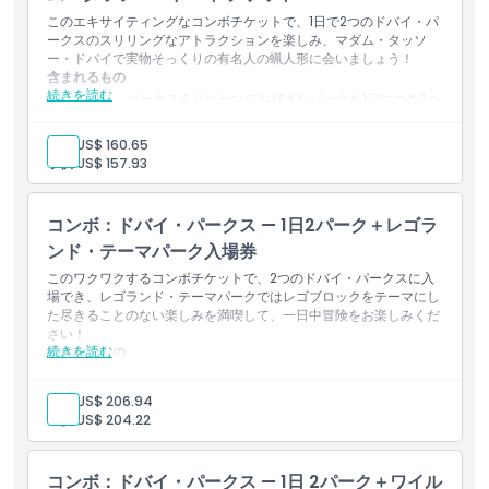
このエキサイティングなコンボチケットで、1日で2つのドバイ・パ
ークスのスリリングなアトラクションを楽しみ、マダム・タッソ
ー・ドバイで実物そっくりの有名人の蝋人形に会いましょう！
含まれるもの
続きを読む
ドバイ・パークス＆リゾーツでお好きなパークを1日につき2つ
選べます
リアルな有名人の蝋人形が展示されているマダム・タッソー・
大人:
US$ 160.65
ドバイの入場
子供:
US$ 157.93
映画スターやミュージシャン、世界的なアイコンと一緒にセル
フィー撮影
屋外でのスリルとインタラクティブなフォト体験を組み合わせ
コンボ：ドバイ・パークス — 1日2パーク＋レゴラ
た内容
ンド・テーマパーク入場券
このワクワクするコンボチケットで、2つのドバイ・パークスに入
場でき、レゴランド・テーマパークではレゴブロックをテーマにし
た尽きることのない楽しみを満喫して、一日中冒険をお楽しみくだ
さい！
続きを読む
含まれるもの
1日でドバイ・パークスの2つの異なるパークに入場できます
40以上のレゴをテーマにしたアトラクションがあるレゴラン
大人:
US$ 206.94
ド・ドバイへの入場
子供:
US$ 204.22
楽しいブロックの世界で、作ったり、乗ったり、探検したりで
きます
幼い子ども連れの家族にとってお得
コンボ：ドバイ・パークス — 1日 2パーク＋ワイル