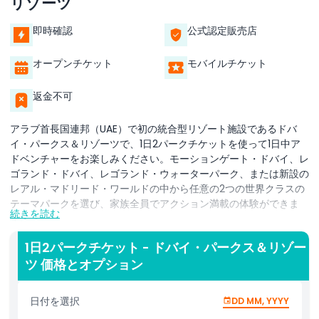
リゾーツ
即時確認
公式認定販売店
オープンチケット
モバイルチケット
返金不可
アラブ首長国連邦（UAE）で初の統合型リゾート施設であるドバ
イ・パークス＆リゾーツで、1日2パークチケットを使って1日中ア
ドベンチャーをお楽しみください。モーションゲート・ドバイ、レ
ゴランド・ドバイ、レゴランド・ウォーターパーク、または新設の
レアル・マドリード・ワールドの中から任意の2つの世界クラスの
テーマパークを選び、家族全員でアクション満載の体験ができま
続きを読む
す。
レゴランド・ドバイとレゴランド・ウォーターパークは、2〜12歳
1日2パークチケット - ドバイ・パークス＆リゾー
の子供連れのご家族に最適で、レゴをテーマにしたアトラクショ
ツ 価格とオプション
ン、ウォータースライダー、ビルディングゾーン、創造力とワクワ
クを刺激するインタラクティブなアトラクションが揃っています。
日付を選択
DD MM, YYYY
モーションゲート・ドバイは映画ファンの夢の目的地で、ハリウッ