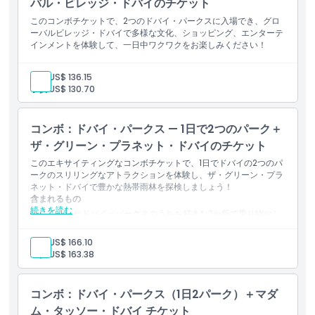
バル・ビレッジ・ドバイのチケット
このコンボチケットで、2つのドバイ・パークスに入場でき、グロ
ーバルビレッジ・ドバイで多様な文化、ショッピング、エンターテ
インメントを体験して、一日中ワクワクをお楽しみください！
大人:
US$ 136.15
子供:
US$ 130.70
コンボ：ドバイ・パークス — 1日で2つのパーク＋
ザ・グリーン・プラネット・ドバイのチケット
このエキサイティングなコンボチケットで、1日でドバイの2つのパ
ークのスリリングなアトラクションを体験し、ザ・グリーン・プラ
ネット・ドバイで豊かな熱帯雨林を探検しましょう！
含まれるもの
続きを読む
選択したドバイ・パークスのうちお好きな2か所で乗り物やシ
ョーをお楽しみください
ドバイの屋内熱帯バイオドーム「ザ・グリーンプラネット」へ
大人:
US$ 166.10
の入場
子供:
US$ 163.38
エキゾチックな野生動物、豊かな緑、そして生き生きとした熱
帯雨林を発見できます
自然愛好家やエコアドベンチャーを求める家族に最適
コンボ：ドバイ・パークス（1日2パーク）＋マダ
ム・タッソー・ドバイ チケット