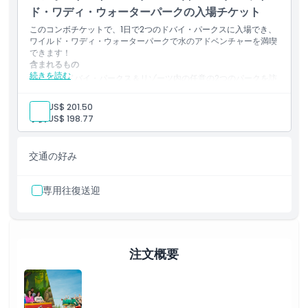
ド・ワディ・ウォーターパークの入場チケット
このコンボチケットで、1日で2つのドバイ・パークスに入場でき、
ワイルド・ワディ・ウォーターパークで水のアドベンチャーを満喫
できます！
含まれるもの
続きを読む
1日でドバイ・パークス＆リゾーツ内の任意の2つのパークを訪
問
スリリングなライドがあるビーチフロントのウォーターパー
大人:
US$ 201.50
ク、ワイルド・ワディの入場
子供:
US$ 198.77
波のプール、ウォーターコースター、スプラッシュゾーンをお
楽しみください
陸上の冒険と水上の楽しみの完璧な組み合わせ
交通の好み
専用往復送迎
注文概要