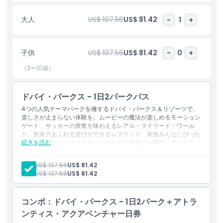
ドに触発されたライドや象徴的な映画やキャラクターを基にした没
入型ゾーンを備えています。次世代のライドやライブエンターテイ
大人
US$ 107.56
US$ 81.42
-
1
+
ンメントを通じて映画の魔法が現実になります。
レアル・マドリード・ワールド・ドバイでは、ファンがインタラク
ティブな展示、ゲーム、テーマ体験を通じて世界で最も伝説的なサ
子供
US$ 107.56
US$ 81.42
-
0
+
ッカークラブの歴史、功績、興奮を体験できます。リバーランド・
（3〜10歳）
ドバイは入場無料のテーマ型小売・飲食エリアで、すべてのパーク
をつなぐエリアです。異なる歴史的時代に着想を得た通りを探索
し、景観の良いウォーターフロント、ライブショー、国際色豊かな
ドバイ・パークス - 1日2パークパス
料理をお楽しみください。ご家族や友人と一緒に、忘れられない1
4つの人気テーマパークを擁するドバイ・パークス＆リゾーツで、
日でドバイの最高のテーマパークをまとめて楽しめるコンボチケッ
楽しさが止まらない体験を。ムービーの魔法が楽しめるモーション
トです。
ゲート、サッカーの興奮を味わえるレアル・マドリード・ワール
ド、創造力あふれる遊びができるレゴランド、家族みんなにぴった
続きを読む
りのレゴランド・ウォーターパークでの水遊びを満喫してくださ
い！
ハイライト
含まれる内容
大人:
US$ 107.56
US$ 81.42
ドバイ・パークス - 1日2パークパス。
子供:
US$ 107.56
US$ 81.42
このチケットは、モーションゲート、レアル・マドリード・ワ
含まれるもの
ールド、レゴランド・テーマパーク、レゴランド・ウォーター
パークを含む4つのパークのうち、任意の2つを1日に選んで入
コンボ：ドバイ・パークス - 1日2パーク＋アトラ
場できるものです。
ンティス・アクアベンチャー日券
子供／大人ポリシー