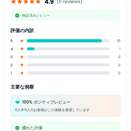
4.9
(11 reviews)
検証済みレビュー
評価の内訳
5
10
4
1
3
0
2
0
1
0
主要な洞察
100% ポジティブレビュー
11人中11人のお客様がこの体験を推奨しています
優れた評価