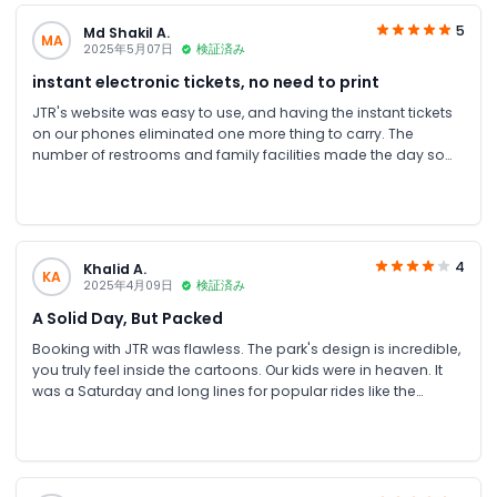
5
Md Shakil A.
MA
2025年5月07日
検証済み
instant electronic tickets, no need to print
JTR's website was easy to use, and having the instant tickets
on our phones eliminated one more thing to carry. The
number of restrooms and family facilities made the day so
much easier. We'll definitely be back.
4
Khalid A.
KA
2025年4月09日
検証済み
A Solid Day, But Packed
Booking with JTR was flawless. The park's design is incredible,
you truly feel inside the cartoons. Our kids were in heaven. It
was a Saturday and long lines for popular rides like the
Flintstones ride meant we missed a few. Still, a fantastic
experience, just plan for a weekday if you can.