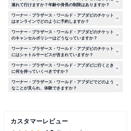
午前11時から午後8時まで営業していますが、ラマダンや
連れて行けますか？年齢や身長の制限はありますか？
イードの期間は営業時間が異なる場合があります（変更の
3歳以下の子供は保護者同伴で無料入場できますが、年齢
可能性あり。予約時にご確認ください）。
ワーナー・ブラザース・ワールド・アブダビのチケット
確認のために保護者の身分証明書の提示が必要な場合があ
はオンラインでどのように予約しますか？
ります。また、一部のアトラクションには安全上の身長制
このウェブサイト上でご希望の日付とチケット種類を選択
限がありますので、チケット購入前にアトラクションの詳
ワーナー・ブラザース・ワールド・アブダビのチケット
することで、簡単にオンライン予約ができ、事前に入場が
細をご確認ください。
のキャンセルポリシーはどうなっていますか？
確保されます。
チケットは返金不可でキャンセルも一切できませんので、
ワーナー・ブラザース・ワールド・アブダビのチケット
予約前に日付を慎重にご選択ください。
にはシャトルサービスが含まれていますか？
はい、一部のチケットオプションには無料シャトルサービ
ワーナー・ブラザース・ワールド・アブダビに行くとき
スが含まれており、ヤス島までの移動が追加費用なしで便
に何を持っていくべきですか？
利です。
快適な服装と歩きやすい靴、チケット（紙またはデジタ
ワーナー・ブラザース・ワールド・アブダビでどのよう
ル）、日焼け止めや水などの必需品をお持ちください。パ
なことが見られ、体験できますか？
ーク内は完全に空調されています。
6つの没入型エリアに29以上のアトラクションやライブシ
ョーがあり、『バットマン』『スーパーマン』『バック
ス・バニー』『スクービー・ドゥー』などの人気キャラク
ターと一緒に、全年齢が楽しめる1日を過ごせます。
カスタマーレビュー