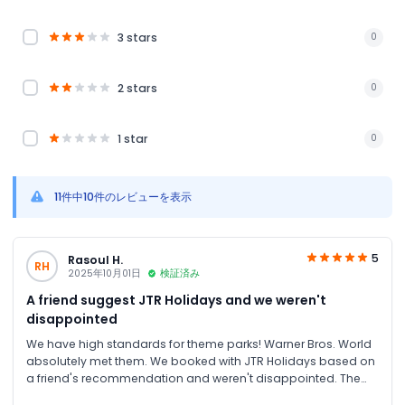
3 stars
0
2 stars
0
1 star
0
11件中10件のレビューを表示
5
Rasoul H.
RH
2025年10月01日
検証済み
A friend suggest JTR Holidays and we weren't
disappointed
We have high standards for theme parks! Warner Bros. World
absolutely met them. We booked with JTR Holidays based on
a friend's recommendation and weren't disappointed. The
discounts were better than buying from other sites, and the