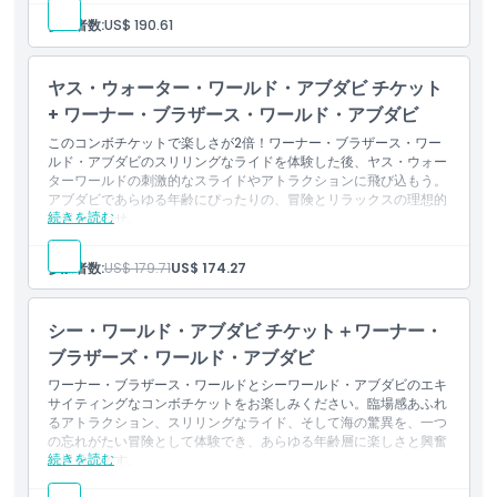
フェラーリ・ワールド・アブダビおよび ウォーナー・ブラザ
参加者数:
US$ 190.61
ーズ・ワールド・アブダビへの1日入場チケット（両パークへ
の各1回入場）
両パークのライド、ショー、アトラクションを終日無制限で利
ヤス・ウォーター・ワールド・アブダビ チケット
用可能
+ ワーナー・ブラザース・ワールド・アブダビ
このコンボチケットで楽しさが2倍！ワーナー・ブラザース・ワー
ルド・アブダビのスリリングなライドを体験した後、ヤス・ウォー
ターワールドの刺激的なスライドやアトラクションに飛び込もう。
アブダビであらゆる年齢にぴったりの、冒険とリラックスの理想的
続きを読む
な組み合わせ。
含まれるもの
ヤス・ウォーターワールドとワーナー・ブラザース・ワール
参加者数:
US$ 179.71
US$ 174.27
ド・アブダビの1日入場券 (両パークへの各1回入場)
両パークのライド、ショー、アトラクションへの終日無制限ア
クセス
シー・ワールド・アブダビ チケット＋ワーナー・
ブラザーズ・ワールド・アブダビ
ワーナー・ブラザース・ワールドとシーワールド・アブダビのエキ
サイティングなコンボチケットをお楽しみください。臨場感あふれ
るアトラクション、スリリングなライド、そして海の驚異を、一つ
の忘れがたい冒険として体験でき、あらゆる年齢層に楽しさと興奮
続きを読む
を提供します。
含まれる内容