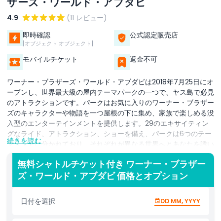
ザーズ・ワールド・アブダビ
4.9
(11 レビュー)
即時確認
公式認定販売店
[オブジェクト オブジェクト]
モバイルチケット
返金不可
ワーナー・ブラザーズ・ワールド・アブダビは2018年7月25日にオ
ープンし、世界最大級の屋内テーマパークの一つで、ヤス島で必見
のアトラクションです。パークはお気に入りのワーナー・ブラザー
ズのキャラクターや物語を一つ屋根の下に集め、家族で楽しめる没
入型のエンターテインメントを提供します。29のエキサイティン
グなライド、アトラクション、ショーを備え、パークは6つのテー
続きを読む
マランドに分かれており、それぞれが異なる世界へとあなたを誘い
ます。ワーナー・ブラザーズ・プラザではハリウッド黄金時代を祝
無料シャトルチケット付き ワーナー・ブラザー
うエレガントなアールデコの世界に足を踏み入れ、フリントストー
ズ・ワールド・アブダビ 価格とオプション
ンのベッドロックの先史時代の世界へと進みます。ダイナマイト・
ガルチは色鮮やかな砂漠の風景とアニメーションあふれる冒険を提
供し、カートゥーン・ジャンクションにはトムとジェリー、バック
日付を選択
DD MM, YYYY
ス・バニー、スクービー・ドゥーなどのクラシック作品が集まりま
す。ゴッサム・シティはバットマンとそのヴィランたちの暗くスリ