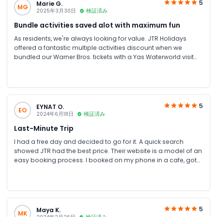
5
Marie G.
MG
2025年3月30日
検証済み
Bundle activities saved alot with maximum fun
As residents, we're always looking for value. JTR Holidays
offered a fantastic multiple activities discount when we
bundled our Warner Bros. tickets with a Yas Waterworld visit
for the weekend. The discounts on bundle activities were
substantial. Organising everything through their portal was
straightforward. The rides for all age groups are superb.
5
EYNAT O.
EO
2024年6月18日
検証済み
Last-Minute Trip
I had a free day and decided to go for it. A quick search
showed JTR had the best price. Their website is a model of an
easy booking process. I booked on my phone in a cafe, got
my tickets immediately, and the confirmation included clear
details for the free shuttle pick-up point, though I didn't need it
—everything was just clear. Great for solo adventurers.
5
Maya K.
MK