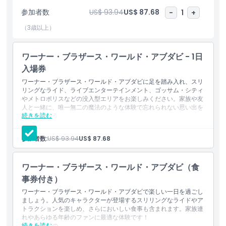
リングな世界に没入させ、メトロポリスではスーパーマンとデイリ
参加者数
US$ 93.94
US$ 87.68
-
1
+
ープラネットに直面します。全館空調で快適さを重視して設計され
たワーナー・ブラザーズ・ワールド・アブダビは、スリリングな楽
（3歳以上）
しさ、家族向けのエンターテインメント、あらゆる年齢層にとって
忘れられない体験を保証します。
ワーナー・ブラザース・ワールド・アブダビ - 1日
入場券
ハイライト
ワーナー・ブラザース・ワールド・アブダビに足を踏み入れ、スリ
リングなライド、ライブエンターテインメント、ゴッサム・シティ
やメトロポリスなどの没入型エリアをお楽しみください。家族や友
人と一緒に、唯一無二の魔法のような体験で忘れられない思い出を
含まれるもの
続きを読む
作りましょう。
含まれるもの
ワーナー・ブラザース・ワールド・アブダビ、1日券（1回入
参加者数:
US$ 93.94
US$ 87.68
子供／大人ポリシー
場）
終日、すべてのライドを無制限でご利用いただけます。
ワーナー・ブラザース・ワールド・アブダビ（食
営業時間
事券付き）
ワーナー・ブラザース・ワールド・アブダビで楽しい一日を過ごし
注意事項
ましょう。人気のキャラクターが登場するスリリングなライドやア
トラクションを楽しめ、さらにおいしい食事も含まれます。家族連
れやあらゆる年齢のファンに最適な体験です！
場所
続きを読む
含まれるもの