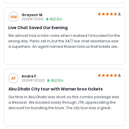
using JTR Holidays is a no-brainer. 10/10
5
Grayson M.
GM
2025年7月31日
検証済み
Live Chat Saved Our Evening
We almost had a mini-crisis when I realized I’d booked for the
wrong day. Panic set in, but the 24/7 live chat assistance was
a superhero. An agent named Rizwan told us that tickets are
open dated. Absolutely mind-blowing. Our daughter cried
happy tears when she met Daffy Duck.
5
Andre F.
AF
2025年7月20日
検証済み
Abu Dhabi City tour with Warner bros tickets
Our time in Abu Dhabi was short, so this combo package was
a lifesaver. We booked easily through JTR, appreciating the
discount for bundling the tours. The city tour was a great
overview, and the park is an absolute gem. The rides are fun
for all ages, and the characters made our daughter's day. It
was a long day, but worth every minute.