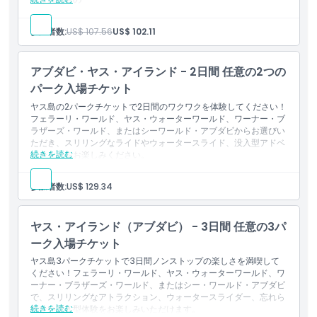
ワーナー・ブラザース・ワールド・アブダビへの1日券、アブ
パークへの終日無制限アクセスと食事付き
参加者数:
US$ 107.56
US$ 102.11
行き方
アブダビ・ヤス・アイランド - 2日間 任意の2つの
利用規約
パーク入場チケット
ヤス島の2パークチケットで2日間のワクワクを体験してください！
フェラーリ・ワールド、ヤス・ウォーターワールド、ワーナー・ブ
キャンセルポリシー
ラザーズ・ワールド、またはシーワールド・アブダビからお選びい
ただき、スリリングなライドやウォータースライド、没入型アドベ
続きを読む
ンチャーをお楽しみください。
含まれるもの
このチケットは、4つのパークのうちお好きな2つへの一般入
参加者数:
US$ 129.34
場を提供します。例：フェラーリ・ワールド、ヤス・ウォータ
ーワールド、ワーナー・ブラザーズ・ワールド、シーワール
ド・アブダビ。
ヤス・アイランド（アブダビ） - 3日間 任意の3パ
初回のご利用日から6暦日以内の期間で、2日間に分けてご利
用いただけます。
ーク入場チケット
ヤス島3パークチケットで3日間ノンストップの楽しさを満喫して
ください！フェラーリ・ワールド、ヤス・ウォーターワールド、ワ
ーナー・ブラザーズ・ワールド、またはシー・ワールド・アブダビ
で、スリリングなアトラクション、ウォータースライダー、忘れら
続きを読む
れない没入型体験をお楽しみいただけます。