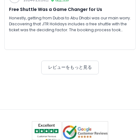
2024年2月26日
検証済み
Free Shuttle Was a Game Changer for Us
Honestly, getting from Dubai to Abu Dhabi was our main worry.
Discovering that JTR Holidays includes a free shuttle with the
ticket was the deciding factor. The booking process took
maybe three minutes, and we had our tickets via email and
WhatsApp before we'd even decided what to pack for the
day
レビューをもっと見る