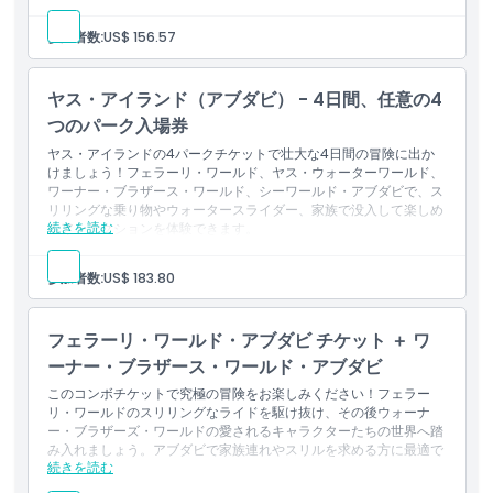
含まれる内容
このチケットは、4つのパークのうちお好きな3つへの一般入
参加者数:
US$ 156.57
場を許可します。例：フェラーリ・ワールド、ヤス・ウォータ
ーワールド、ワーナー・ブロ・アブダビ、シー・ワールド・ア
ブダビ。
ヤス・アイランド（アブダビ） - 4日間、任意の4
別々の3日間にわたって利用できます。最初の訪問日から6暦
日以内に利用することができます。
つのパーク入場券
ヤス・アイランドの4パークチケットで壮大な4日間の冒険に出か
けましょう！フェラーリ・ワールド、ヤス・ウォーターワールド、
ワーナー・ブラザース・ワールド、シーワールド・アブダビで、ス
リリングな乗り物やウォータースライダー、家族で没入して楽しめ
続きを読む
るアトラクションを体験できます。
含まれるもの
このチケットは、4つのパーク、すなわちフェラーリ・ワール
参加者数:
US$ 183.80
ド、ヤス・ウォーターワールド、ワーナー・ブロ・アブダビ &
シーワールド・アブダビへの一般入場を許可します。
別々の4日間にわたって利用できます。最初の来園日から6暦
フェラーリ・ワールド・アブダビ チケット ＋ ワ
日以内に利用することを選択できます。
ーナー・ブラザース・ワールド・アブダビ
このコンボチケットで究極の冒険をお楽しみください！フェラー
リ・ワールドのスリリングなライドを駆け抜け、その後ウォーナ
ー・ブラザーズ・ワールドの愛されるキャラクターたちの世界へ踏
み入れましょう。アブダビで家族連れやスリルを求める方に最適で
続きを読む
す。
含まれる内容