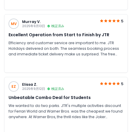
free shuttle was a huge perk. The park is the perfect size to do
in a day. The mix of rides, shows, and character interactions
meant there was never a dull moment.
5
Murray V.
MV
2025年9月13日
検証済み
Excellent Operation from Start to Finish by JTR
Efficiency and customer service are important to me. JTR
Holidays delivered on both. The seamless booking process
and immediate ticket delivery make us surprised. The free
shuttle was equally efficient. The park itself operates with the
same precision.
5
Elissa Z.
EZ
2025年9月12日
検証済み
Unbeatable Combo Deal for Students
We wanted to do two parks. JTR's multiple activities discount
for Ferrari World and Warner Bros. was the cheapest we found
anywhere. At Warner Bros, the thrill rides like the Joker
Funhouse were insane, and we felt like kids again in the
Cartoon Network zone. For students counting every dirham,