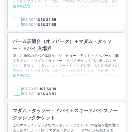
イを探索できます。ここでは、世界的なアイコンの精巧な蝋人形と
続きを読む
出会い、素晴らしい写真を撮り、没入型のテーマゾーンを散策でき
ます。
場所
含まれる内容
大人:
US$ 50.10
US$ 37.85
マダム・タッソー・ドバイへの入場
子供:
US$ 50.10
US$ 37.85
パーム・モノレールの1日乗り放題アクセス
行き方
マダム・タッソー・ドバイのすべての標準ゾーンと体験へのアクセ
パーム展望台（オフピーク）＋マダム・タッソ
ス
ー・ドバイ 入場券
世界的なアイコンの精巧な蝋人形と一緒に写真を撮る機会
引換方法
マダム・タッソー・ドバイへの一般入場券
楽しさ満載のドバイ体験を、ザ・ビュー・アット・ザ・パーム（非
プライム）＋マダム・タッソー・ドバイ チケットでお楽しみくだ
蝋人形
さい。冒険は、マダム・タッソー・ドバイでお気に入りの有名人の
キャンセルポリシー
インタラクティブゾーン
実物そっくりの蝋人形に出会うことから始まります。その後、ザ・
続きを読む
ビュー・アット・ザ・パームの非ピーク時間帯に向かい、象徴的な
レッドカーペット体験
パーム・ジュメイラの360°のパノラマビューを堪能してくださ
パーム・モノレール1日乗り放題チケット
い。このお得なコンボチケットは、ドバイでのエンターテインメン
大人:
US$ 70.52
US$ 54.19
トと息をのむような観光の完璧な組み合わせを提供します！
子供:
US$ 53.10
US$ 43.57
含まれるもの
マダム・タッソー・ドバイの入場チケット
入場チケット
：ザ・ビュー・アット・ザ・パーム（非プライム
マダム・タッソー・ドバイ＋スキードバイ スノー
時間帯）
クラシックチケット
マダム・タッソー・ドバイの全スタンダードゾーンと体験への
このエキサイティングなコンボチケットでドバイの冒険を最大限に
アクセス
楽しみましょう！旅は
マダム・タッソー・ドバイ
から始まりま