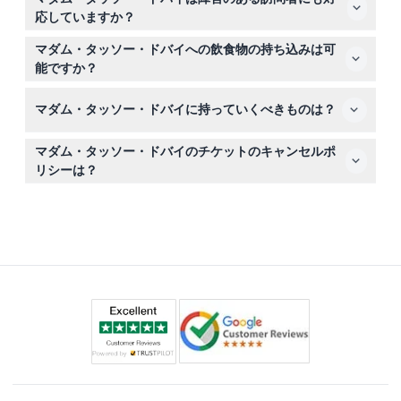
有料の大人同伴で無料入場が可能です。家族全員で楽しめ
応していますか？
る体験です！
はい、施設は車椅子でのアクセスが可能です。障害者手帳
マダム・タッソー・ドバイへの飲食物の持ち込みは可
を提示することで障害のあるゲストは無料で入場でき、介
能ですか？
護者は施設でチケットを購入できます。
マダム・タッソー・ドバイ内への外部の飲食物の持ち込み
マダム・タッソー・ドバイに持っていくべきものは？
は禁止されていますので、ご訪問前に食事等の計画を立て
てください。
蝋人形と無制限に写真を撮るためにカメラやスマートフォ
マダム・タッソー・ドバイのチケットのキャンセルポ
ンを持参してください。三脚やプロ用カメラを使用する場
リシーは？
合は事前承認が必要なことがあります。
チケットは返金不可でキャンセルできませんので、選択し
た日時に必ずご利用ください。