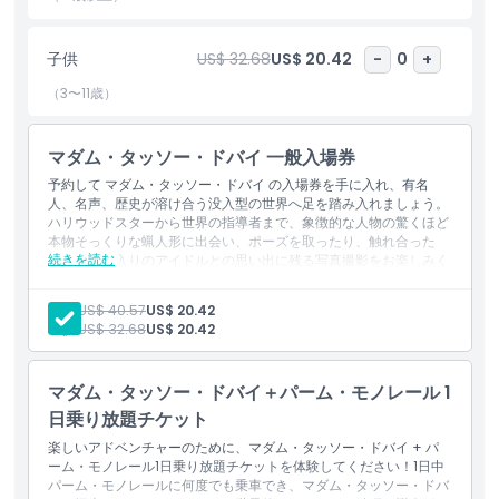
の興奮を一度の忘れられない訪問で融合させたい人にとって、ドバ
イでの必見アクティビティの一つです。
子供
US$ 32.68
US$ 20.42
-
0
+
（3〜11歳）
ハイライト
マダム・タッソー・ドバイ 一般入場券
含まれるもの
予約して マダム・タッソー・ドバイ の入場券を手に入れ、有名
人、名声、歴史が溶け合う没入型の世界へ足を踏み入れましょう。
ハリウッドスターから世界の指導者まで、象徴的な人物の驚くほど
ピックアップ／ドロップオフ時間
本物そっくりな蝋人形に出会い、ポーズを取ったり、触れ合った
続きを読む
り、お気に入りのアイドルとの思い出に残る写真撮影をお楽しみく
ださい。
含まれる内容
除外事項
大人:
US$ 40.57
US$ 20.42
マダム・タッソー・ドバイへの一般入場
子供:
US$ 32.68
US$ 20.42
すべてのテーマゾーンおよび体験型展示へのアクセス
有名人、アスリート、公的人物の蝋人形と写真を撮る機会
追加アドオン
一般入場
マダム・タッソー・ドバイ＋パーム・モノレール 1
蝋人形
体験型ゾーン
日乗り放題チケット
営業時間
レッドカーペット体験
楽しいアドベンチャーのために、マダム・タッソー・ドバイ + パ
ーム・モノレール1日乗り放題チケットを体験してください！1日中
パーム・モノレールに何度でも乗車でき、マダム・タッソー・ドバ
注意事項