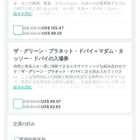
ザ・ビュー・アット・ザ・パームのレベル52の展望デッキへ
す。そこで映画、音楽、ファッション、スポーツの世界的アイコン
のアクセス
の精巧な蝋人形に会えます。その後、
スキー・ドバイ
に向かい、
続きを読む
スノークラシック体験
を楽しみます。砂漠の中心にある冬のワン
ダーランドでスノーライドやアトラクションにアクセスでき、無限
の楽しみを満喫できます。
大人:
US$ 108.92
US$ 103.47
含まれるもの
子供:
US$ 103.47
US$ 98.03
マダム・タッソー・ドバイへの入場。
スノーファンチケットによるスキー・ドバイへの入場。
マダム・タッソー・ドバイのすべての標準ゾーンと体験へのア
ザ・グリーン・プラネット・ドバイ＋マダム・タ
クセス。
スノーファンパスに含まれる、スキー・ドバイのスノーパーク
ッソー・ドバイの入場券
のライドおよびアトラクションへのアクセス。
自然と有名人を一度に体験できるエキサイティングな組み合わせで
す！
ザ・グリーン・プラネット・ドバイ
に足を踏み入れてくださ
い。ここは3,000以上の植物と動物が生息する熱帯のバイオドーム
で、繁茂する熱帯雨林の環境を探索し、生物多様性について学べま
続きを読む
す。その後、
マダム・タッソー・ドバイ
を訪れ、映画、音楽、ファ
ッション、スポーツの世界的アイコンの実物そっくりの蝋人形に会
って、楽しい写真撮影や忘れられない思い出を作りましょう。
大人:
US$ 88.50
US$ 68.07
含まれるもの
子供:
US$ 83.05
US$ 62.63
マダム・タッソー・ドバイへの入場（1回入場）
ザ・グリーン・プラネット・ドバイへの入場（1回入場）
マダム・タッソー・ドバイの全てのテーマゾーンと写真撮影の
交通の好み
機会へのアクセス
ザ・グリーン・プラネットの屋内熱帯雨林展示、動物とのふれ
あい、インタラクティブ展示すべてへのアクセス
専用往復送迎