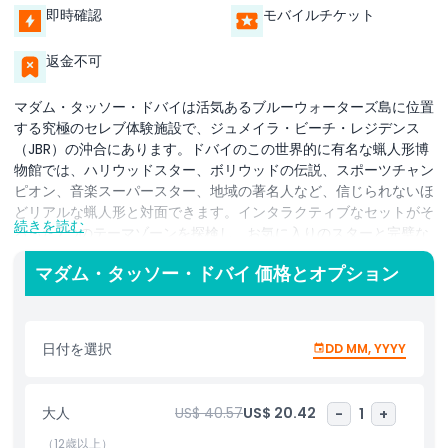
即時確認
モバイルチケット
返金不可
マダム・タッソー・ドバイは活気あるブルーウォーターズ島に位置
する究極のセレブ体験施設で、ジュメイラ・ビーチ・レジデンス
（JBR）の沖合にあります。ドバイのこの世界的に有名な蝋人形博
物館では、ハリウッドスター、ボリウッドの伝説、スポーツチャン
ピオン、音楽スーパースター、地域の著名人など、信じられないほ
どリアルな蝋人形と対面できます。インタラクティブなセットがそ
続きを読む
ろった7つのテーマゾーンを探検し、お気に入りのスターと完璧な
セルフィーを撮影しましょう。映画の伝説の横でポーズを取るもよ
マダム・タッソー・ドバイ 価格とオプション
し、ポップアイコンとステージに立つもよし、世界の指導者と並ぶ
もよし、マダム・タッソー・ドバイはあらゆる年齢層に忘れられな
い瞬間と写真の機会を提供します。ハリウッドのレッドカーペット
の華やかさからボリウッドの魅力的な世界まで、各セクションは名
日付を選択
DD MM, YYYY
声、文化、エンターテインメントの世界に没入できるよう設計され
ています。普通の博物館とは異なり、このインタラクティブなアト
ラクションでは、ベロアロープや仕切りなしでお気に入りのセレブ
大人
US$ 40.57
US$ 20.42
-
1
+
に触れたり、写真を撮ったり、交流したりできます。家族連れ、観
光客、ソーシャルメディア愛好家に最適で、楽しさ、文化、セレブ
（12歳以上）