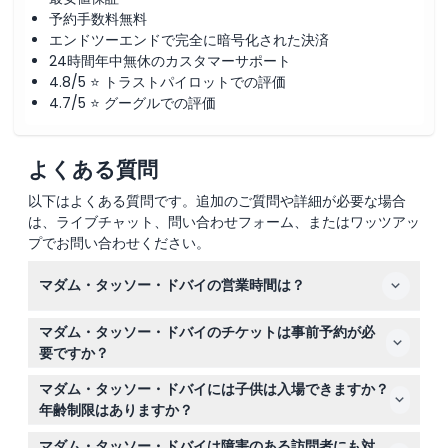
予約手数料無料
エンドツーエンドで完全に暗号化された決済
24時間年中無休のカスタマーサポート
4.8/5 ⭐ トラストパイロットでの評価
4.7/5 ⭐ グーグルでの評価
よくある質問
以下はよくある質問です。追加のご質問や詳細が必要な場合
は、ライブチャット、問い合わせフォーム、またはワッツアッ
プでお問い合わせください。
マダム・タッソー・ドバイの営業時間は？
マダム・タッソー・ドバイは毎日午前11時30分から午後8
マダム・タッソー・ドバイのチケットは事前予約が必
時30分まで営業しています（変更される場合があります
要ですか？
ので、ご予約時にご確認ください）。
スムーズな入場と希望の日付・時間を確保するために、こ
マダム・タッソー・ドバイには子供は入場できますか？
ちらからオンラインでのチケット予約をおすすめします。
年齢制限はありますか？
チケットは入り口でも購入可能ですが、オンライン予約時
年齢に関わらず子供は歓迎されており、3歳未満の子供は
に空き状況を確認できます。
マダム・タッソー・ドバイは障害のある訪問者にも対