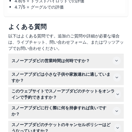
4.8/5 ⭐ トラストパイロットでの評価
4.7/5 ⭐ グーグルでの評価
よくある質問
以下はよくある質問です。追加のご質問や詳細が必要な場合
は、ライブチャット、問い合わせフォーム、またはワッツアッ
プでお問い合わせください。
スノーアブダビの営業時間は何時ですか？
スノーアブダビの営業時間は日曜日から木曜日が午前10時
スノーアブダビは小さな子供や家族連れに適していま
から午後10時まで、金曜日と土曜日は午前10時から午後11
すか？
時59分までです（変更される場合がありますので、ご予
安全上の理由から2歳未満の子供の入場はできません。14
約時にご確認ください）。
このウェブサイトでスノーアブダビのチケットをオンラ
歳未満の子供は16歳以上の大人の同伴が必要で、13歳未満
インで予約できますか？
のゲストはヘルメットの着用が義務付けられています。
はい、こちらのサイトで簡単にチケットをオンライン予約
スノーアブダビに行く際に何を持参すれば良いです
でき、全てのスノーパークの乗り物やアトラクションに無
か？
制限でアクセスが含まれています。
公園内の気温は約マイナス2度なので暖かい服装でお越し
スノーアブダビのチケットのキャンセルポリシーはど
ください。雪遊びに適した快適な服と靴を着用し、13歳未
うなっていますか？