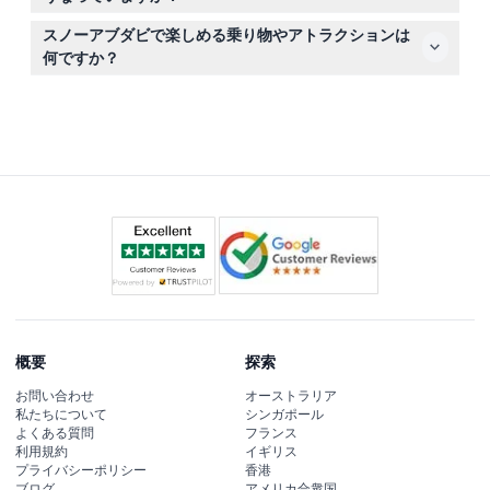
満のゲストはヘルメットの着用が必要です。
チケットは一度予約されると返金不可で、特に当日予約や
スノーアブダビで楽しめる乗り物やアトラクションは
レッスン・ペンギン体験などの特別アクティビティは変更
何ですか？
やキャンセルはできません。
ポーラー・エクスプレス・トレイン、クリスタル・カルー
セル、バニー・ヒル、トボガン・レース、グラウペルズ・
サミット・エスケープなどを含む20以上の乗り物をお楽
しみいただけます。パスに無制限アクセスが含まれていま
す。
概要
探索
お問い合わせ
オーストラリア
私たちについて
シンガポール
よくある質問
フランス
利用規約
イギリス
プライバシーポリシー
香港
ブログ
アメリカ合衆国