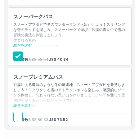
スノーパークパス
ハイライト
スノー・アブダビで冬のワンダーランドへ出かけよう！スリリング
な雪のライドを楽しみ、スノーパークで遊び、砂漠の真ん中で雪の
冒険の魔法を体験しましょう。
含まれるもの
含まれるもの
続きを読む
スノーパークへの入場
アトラクション乗り放題：ポーラーエクスプレス列車、クリス
子供／大人ポリシー
タル・カルーセル、スノーヘアズ、バニー・ヒル、アイス＆フ
参加者数:
US$ 58.54
US$ 40.84
ローのバンパーチューブ、ドリフトのダウンヒルラン、アイス
＆フローのトボガンレース、グラウペルのサミットエスケー
場所
プ、トロールボウル、雪フクロウの飛行
スノープレミアムパス
フリース手袋（25 AED）、ジャケット、ブーツ
ロッカー（35 AED）
砂漠にある魔法のような冬の逃避地、スノー・アブダビを発見しま
キャンセルポリシー
しょう！ワクワクする雪のアトラクションを楽しみ、魅惑的なゾー
ンを探検し、忘れられない思い出を作りましょう。年間を通して雪
遊びを楽しみたい人にぴったりです。
続きを読む
含まれるもの
スノーパークへの入場
パークのアトラクションを無制限で利用可能：ポーラー・エク
参加者数:
US$ 80.33
US$ 73.52
スプレス列車、クリスタル・カルーセル、スノーヘア、バニー
ヒル、アイス＆フローのバンパーチューブ、ドリフトのダウン
ヒルラン、アイス＆フローのトボガンレース、グラウペルのサ
ミットエスケープ、トロールボウル、シロフクロウの飛行