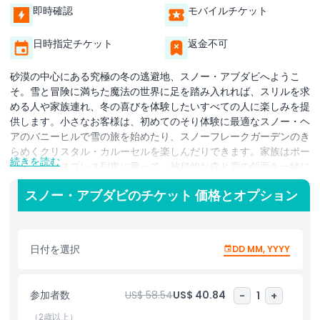
即時確認
モバイルチケット
日時指定チケット
返金不可
砂漠の中心にある究極の冬の逃避地、スノー・アブダビへようこ
そ。雪と冒険に満ちた魔法の世界に足を踏み入れれば、スリルを求
める人や家族連れ、冬の喜びを体験したいすべての人に楽しみを提
供します。小さなお客様は、初めてのそり体験に最適なスノー・ヘ
アのバニーヒルで雪の旅を始めたり、スノーフレークガーデンのき
らめくクリスタル・カルーセルを楽しんだりできます。家族はポー
続きを読む
ラー・エクスプレス列車に乗って、神秘的な森と雪の斜面を一緒に
探検できます。さらにスリルを求めるなら、アイス＆フローのバン
スノー・アブダビのチケット 価格とオプション
パーチューブで雪上を滑ったり、ドリフトのダウンヒルランを疾走
したりできます。より冒険心の強いゲストは、アイス＆フローのト
ボガンレースで競ったり、グラウペルのサミットエスケープでねじ
れや螺旋を高速で駆け抜けたりできます。遊び心あふれるトロール
日付を選択
DD MM, YYYY
ボウルで雪の中を転がったり、雪の森の上空を舞う雪フクロウのフ
ライトを体験したり、魔法の樹から魔法のカフェへ樹のスライドで
降りたりと、ユニークな体験も揃っています。あらゆる年齢向けの
参加者数
US$ 58.54
US$ 40.84
-
1
+
乗り物とアドベンチャーで、スノー・アブダビは忘れられない雪の
ワンダーランドを約束します。
（2歳以上）