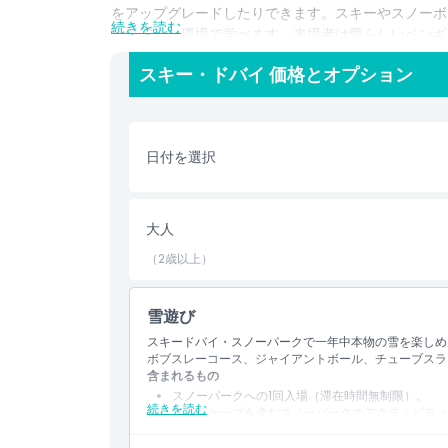
をアップグレードしたりできます。スキーやスノーボ
続きを読む
した安全な環境で学べます。来場者は愛らしいペンギ
節ごとの雪のイベントに参加したり、氷点下の環境で
スキー・ドバイ 価格とオプション
す。チューブスライドやスノーランプからアルパイン
目的地です。年間を通じて本物の雪を体験し、この魔
しょう。
日付を選択
ハイライト
大人
含まれるもの
（2歳以上）
子供／大人ポリシー
雪遊び
スキードバイ・スノーパークで一年中本物の雪を楽しめま
営業時間
ボブスレーコース、ジャイアントボール、チューブスラ
含まれるもの
スノーパークへの1回入場（滞在時間無制限）。
続きを読む
場所
アイスケーブを含むスノーパークのアクティビティ
ボブスレー、ジャイアントボール、バンパーカー、
チェアリフト1回乗車。