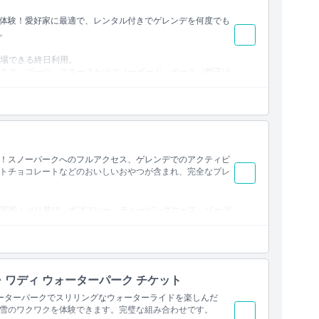
体験！愛好家に最適で、レンタル付きでゲレンデを何度でも
。
場できる終日利用。
クス、ブーツ、スキーまたはスノーボード、ポール（帽子は
は最低でも中級レベル2である必要があります。
！スノーパークへのフルアクセス、ゲレンデでのアクティビ
トチョコレートなどのおいしいおやつが含まれ、完全なプレ
可能：ソリ遊び、ボブスレー、チュービングコース、ゾーブ
ンパーカー。
す。
パス（経験者向け：スキーまたはスノーボードの経験がある
キーやスノーボードの経験がない初心者向け）。
ワディ ウォーターパーク チケット
ーターパークでスリリングなウォーターライドを楽しんだ
ックス、スノー／スキー／スノーボード用ブーツ、防水手
雪のワクワクを体験できます。完璧な組み合わせです。