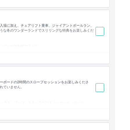
ノーブーツ、無料のフリース手袋。
けられています。
入場に加え、チェアリフト乗車、ジャイアントボールラン、
うな冬のワンダーランドでスリリングな特典をお楽しみくだ
ングへの無制限アクセス。
ン、バンパーカー、マウンテンスリラーへの無制限アクセ
びスノーボーダーは少なくとも中級レベル2であること）また
クス、スノーブーツ。
ーボードの2時間のスロープセッションをお楽しみくださ
れていません。
れています。
ックス、ブーツ、スキーまたはスノーボード、ポール。
用するには最低でも中級レベル2以上である必要がありま