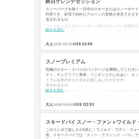
終日ゲレンデセッション
スノーパークを除く一日中のスキーまたはスノーボード
利用でき、砂漠で純粋なアルペンの冒険を発見できます
含まれるもの
スキーまたはスノーボード用のゲレンデに複数回入
続きを読む
冬用装備一式：ジャケット、パンツ、使い捨てソッ
含まれません）。
ロッカー利用が含まれます。
大人:
US$ 95.30
US$ 92.58
フリース手袋が含まれます。
ゲレンデに入るには、スキー・スノーボード参加者
スノープレミアム
究極のスキー・ドバイのパッケージを満喫してください
ティ、チェアリフト乗車、ペンギンとのふれあい、ホッ
ミアムな冬のひとときをお楽しみいただけます。
含まれるもの
続きを読む
終日、雪上アクティビティと乗り物が無制限で利用
ボール、チェアリフト、マウンテン・スリラー、バ
スノー・バレット・ジップラインを2回体験できま
大人:
US$ 126.62
US$ 122.53
ペンギンふれあい体験（40分）。
以下のうちいずれか1つを選択：2時間のスロープ
方）、または1時間のディスカバリーレッスン（ス
スキードバイ スノー・ファン＋ワイルド・
ハンドウォーマーが含まれます。
スノーパーク体験の写真1枚入りのフォトブック。
このコンボで楽しさが2倍に！ワイルド・ワディ・ウォ
冬用装備を提供：ジャケット、パンツ、使い捨てソ
後、スキードバイでは「スノー・クラシック・パス」で
袋。