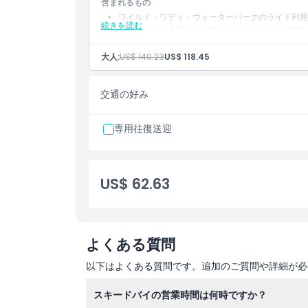
含まれるもの
13歳未満の子どもはヘルメットの着用が義務付け
ワイルド・ワディ・ウォーターパークのライド利用
ロッカーが含まれます。
続きを読む
スキードバイ入場（スノー・クラシック・パス付）
水のスリルと雪の冒険の完璧な組み合わせ
大人:
US$ 140.23
US$ 118.45
交通の好み
専用往復送迎
US$ 62.63
よくある質問
以下はよくある質問です。追加のご質問や詳細が必
スキードバイの営業時間は何時ですか？