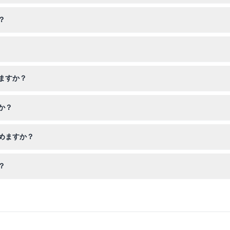
午前1時まで、週末は午前9時から午前1時まで営業しており、最終チケッ
？
ドバイではジャケット、ズボン、靴下、ブーツ、フリースグローブが提
は大人の同伴が必要で、スノーブレットなど特定の乗り物は8歳以上、身長
ますか？
当日のキャンセルや変更はできません。ペンギンとのふれあいやレッス
か？
簡単にオンラインで予約でき、空き状況の確認や希望の日時を選択でき
めますか？
び、雪合戦、大型スノーパーク、スノーブレットなどの乗り物、そして
？
の安全を確保するため、ヘルメットの着用が義務付けられています。