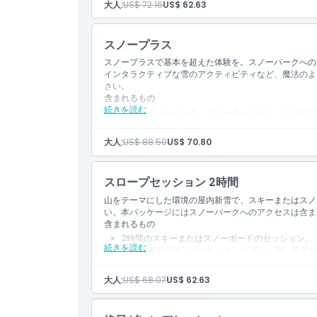
大人:
US$ 72.16
US$ 62.63
マウンテンスリラー1回乗車。
行き方
冬用装備：ジャケット、ズボン、使い捨て靴下、ス
13歳未満の子どもにはヘルメットの着用が義務付
スノープラス
キャンセルポリシー
スノープラスで基本を超えた体験を。スノーパークへの
インタラクティブな雪のアクティビティなど、魔法のよ
さい。
含まれるもの
続きを読む
終日、スノーパーク、スノーキャバーン、トボガニ
ジャイアントボール、ボブスレー、チュービングラ
ス。
大人:
US$ 88.50
US$ 70.80
無制限のチェアリフト乗車。
体験を1つ選択：斜面での2時間（スキーヤーおよ
はスノーバレットジップラインの2回乗り。
スロープセッション 2時間
ロッカー利用込み。
冬用ギア提供：ジャケット、ズボン、使い捨てソッ
山をテーマにした環境の屋内新雪で、スキーまたはスノ
無料のフリース手袋付き。
い。本パッケージにはスノーパークへのアクセスは含ま
13歳未満の子供にはヘルメット着用が義務付けら
含まれるもの
2時間のスキーまたはスノーボードのセッション。
続きを読む
冬用装備を提供：ジャケット、ズボン、使い捨てソ
ロッカー利用が含まれます。
スキーおよびスノーボード利用者は、スロープを利
大人:
US$ 68.07
US$ 62.63
す。