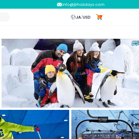
info@jtrholidays.com
JA
/
USD