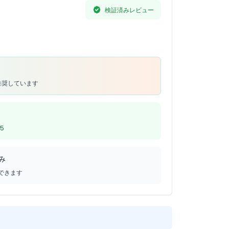
検証済みレビュー
推奨しています
5
み
できます