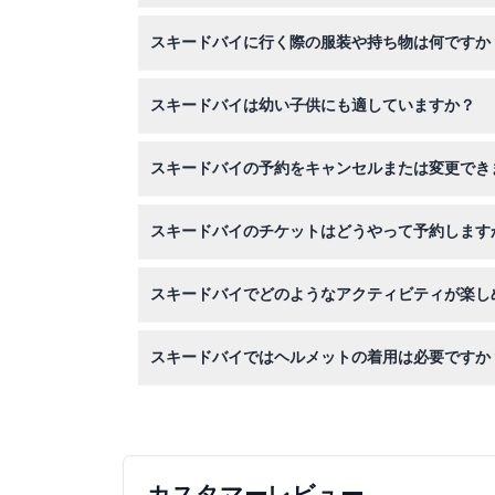
スキードバイは月曜日から金曜日は午前10時から
スキードバイに行く際の服装や持ち物は何ですか
りますので、予約時にご確認ください）。
スキー用具は持参する必要はありません。スキー
スキードバイは幼い子供にも適していますか？
環境に適した暖かい服装でお越しください。
はい、2歳から入場可能です。2歳から8歳の子供
スキードバイの予約をキャンセルまたは変更でき
きません。
一度予約されたチケットは返金不可で、イベント
スキードバイのチケットはどうやって予約します
す。
このウェブサイトからスキードバイのチケットを
スキードバイでどのようなアクティビティが楽し
スキードバイではスキー、スノーボード、そり遊
スキードバイではヘルメットの着用は必要ですか
はい、13歳未満の子供は斜面やアクティビティ
カスタマーレビュー