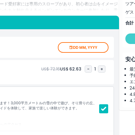
ツア
ード愛好家には専用のスロープがあり、初心者は山をイメージ
ンたちと触れ合えるペンギンエンカウンターに参加したり、季
ゲス
ホットチョコレートを楽しんでリラックスすることもできま
合計
風の落ち着いた時間まで、スキー・ドバイは究極の屋内スノー
法のような冬のワンダーランドで忘れられない思い出を作りま
DD MM, YYYY
安
US$ 72.16
US$ 62.63
-
1
+
最
予
エ
2
4
4
す！3,000平方メートルの雪の中で遊び、そり滑りの丘、
イドを体験して、家族で楽しい体験ができます。
へのアクセス。
チューブランの乗り放題。