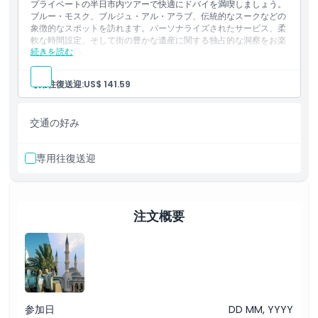
プライベートの半日市内ツアーで快適にドバイを満喫しましょう。
ツアー中の冷たいミネラルウォーター
服装規定
ブルー・モスク、ブルジュ・アル・アラブ、伝統的なスークなどの
象徴的なスポットを訪れます。パーソナライズされたサービス、柔
軟な時間設定、そして街の豊かな遺産に関する独占的な洞察をお楽
続きを読む
しみください。
キャンセルポリシー
含まれるもの
ドバイの選択したホテル/場所からの送迎（ピックアップおよ
専用往復送迎:
US$ 141.59
びドロップオフ）。
送迎は市内中心部のホテルのみ対応しています。ご予約前に必
ず空き状況をご確認ください。
交通の好み
清潔でエアコン完備の車両
選択した言語に対応するプロの有資格ツアーガイド
アブラ（水上タクシー）料金
専用往復送迎
アル・カイマ・ヘリテージ・ハウス訪問
ツアー中の冷たいミネラルウォーター
注文概要
参加日
DD MM, YYYY