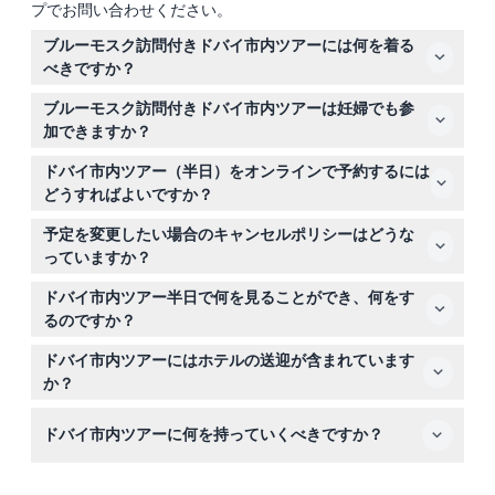
プでお問い合わせください。
ブルーモスク訪問付きドバイ市内ツアーには何を着る
べきですか？
特にブルーモスク訪問時には、肩と膝を覆う控えめな服装
ブルーモスク訪問付きドバイ市内ツアーは妊婦でも参
を着用してください。ツアーでは歩くこともあるため、快
加できますか？
適な靴を履くことをおすすめします。
このツアーは歩行やペースの関係で妊婦の方には適してい
ドバイ市内ツアー（半日）をオンラインで予約するには
ません。
どうすればよいですか？
このウェブサイトでご希望の日付を選択し、オンライン予
予定を変更したい場合のキャンセルポリシーはどうな
約の際に空き状況を確認することで、ブルーモスク訪問付
っていますか？
きドバイ市内ツアーを簡単に予約できます。
ツアーの24時間前までにキャンセルすれば、返金が可能
ドバイ市内ツアー半日で何を見ることができ、何をす
ですが、送金手数料は差し引かれます。ツアー開始24時
るのですか？
間以内のキャンセルまたは無断不参加の場合は全額請求さ
ツアーにはパームジュメイラの景色の良いドライブ、ミュ
れます。返金は元の支払い方法にて行われます。
ドバイ市内ツアーにはホテルの送迎が含まれています
ージアム・オブ・ザ・フューチャーとブルジュ・アル・ア
か？
ラブでの写真撮影、壮麗なブルーモスクの訪問、伝統的な
はい、ツアーには選ばれたホテルや指定場所からの送迎
アブラ船でのドバイ・クリーク横断、活気あふれるゴール
ドバイ市内ツアーに何を持っていくべきですか？
が、エアコン付き車両とプロの免許保持ガイドによって含
ドスークとスパイススークの散策が含まれています。
まれています。
写真撮影用のカメラまたはスマートフォン、水分補給のた