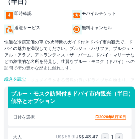
（半日）
即時確認
モバイルチケット
送迎サービス
無料キャンセル
快適な冷房完備の車での5時間のガイド付きドバイ市内観光で、ド
バイの魅力を満喫してください。ブルジュ・ハリファ、ブルジュ・
アル・アラブ、アトランティス・ザ・パーム、ドバイ・マリーナな
どの象徴的な名所を発見し、壮麗なブルー・モスク（ドバイ）への
訪問で街の豊かな歴史に触れます。
続きを読む
旅はパーム・ジュメイラを走る景観の良いドライブから始まり、ア
トランティス・ザ・パーム・ホテルの息をのむような景色を望むた
めにザ・ポイントに立ち寄ります。ビーチサイドで背景にブルジ
ブルー・モスク訪問付きドバイ市内観光（半日）
ュ・アル・アラブを望んだ思い出の写真を撮影しましょう。次に、
価格とオプション
トルコ風の建築様式と精巧な青いタイル装飾で知られる美しいブル
ー・モスクを見学します。その後、伝統的なアブラ水上タクシーで
日付を選択
2026年8月10日
ドバイ・クリークを渡り、活気あるゴールド・スークとスパイス・
スークを訪れます。アル・ファヒディ歴史地区にあるアル・カイ
マ・ヘリテージ・ハウスへ向かい、現地の紅茶またはコーヒーでエ
大人
US$ 56.91
US$ 48.47
-
1
+
ミラティのもてなしをお楽しみください。アラブ首長国連邦が砂漠