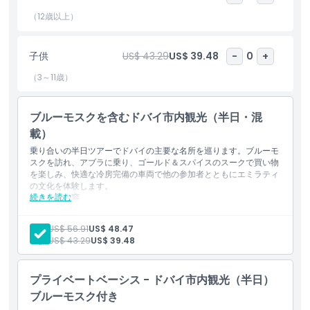
の生活から近代的な驚異へと変貌した歴史を学び、骨董品で満たさ
（12歳以上）
れた古いエミラティの寝室を見学します。半日ツアーはホテルまた
はご希望の場所での便利な送迎で終了します。
子供
US$ 43.29
US$ 39.48
-
0
+
（3～11歳）
ハイライト
ブルーモスクを含むドバイ市内観光（半日・混
含まれるもの
載）
乗り合いの半日ツアーでドバイの主要な名所を巡ります。ブルーモ
スクを訪れ、アブラに乗り、ゴールド＆スパイスのスークで買い物
除外事項
を楽しみ、快適な冷房完備の車両で他の参加者とともにエミラティ
の文化を体験します。
続きを読む
含まれる内容
対象外
ドバイのご指定のホテル／場所への送迎（ピックアップおよび
ドロップオフ）。
大人:
US$ 56.91
US$ 48.47
お迎えは市内中心部のホテルのみ対応しています。ご予約前に
子供:
US$ 43.29
US$ 39.48
注意事項
ご利用可能かご確認ください。
清潔でエアコン完備の車両
選択した言語に対応するプロフェッショナルかつ有資格のツア
プライベートベーシス - ドバイ市内観光（半日）
ーガイド
行き方
アブラ（水上タクシー）乗船料
ブルーモスク付き
アル・カイマ ヘリテージハウスの訪問