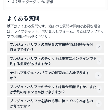
4.7/5 ⭐ グーグルでの評価
よくある質問
以下はよくある質問です。追加のご質問や詳細が必要な場合
は、ライブチャット、問い合わせフォーム、またはワッツアッ
プでお問い合わせください。
ブルジュ・ハリファの展望台の営業時間は何時から何
時までですか？
124階と125階の展望台は毎日午前7時から午前0時まで営
ブルジュ・ハリファのチケットは事前にオンラインで予
業しており、148階（アット・ザ・トップ スカイ）は午前
約する必要がありますか？
9時から午後11時まで営業しています。営業時間は予約時
はい、このウェブサイトでオンライン予約をすることで、
にご確認ください（変更される場合があります）。
子供もブルジュ・ハリファの展望台に入場できます
ご希望の時間帯のチケットを確保し、スムーズに入場でき
か？
ますのでおすすめです。
16歳未満の子供は16歳以上の大人の同伴が必要で、親また
ブルジュ・ハリファのチケットは返金可能ですか、また
は保護者の同意書が必要です。0歳から3歳までは無料で
は予約のキャンセルはできますか？
入場できます。
ピーク時およびオフピーク時の一般入場チケットはすべて
ブルジュ・ハリファを訪れる際に持っていくべきもの
返金不可でキャンセルできません。予約前に計画を確実に
は何ですか？
してください。