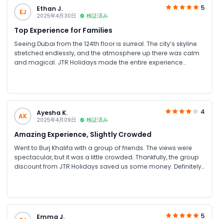
5
Ethan J.
EJ
2025年4月30日
検証済み
Top Experience for Families
Seeing Dubai from the 124th floor is surreal. The city’s skyline
stretched endlessly, and the atmosphere up there was calm
and magical. JTR Holidays made the entire experience
seamless, from booking to the visit itself. A must-do for
anyone in Dubai!
4
Ayesha K.
AK
2025年4月09日
検証済み
Amazing Experience, Slightly Crowded
Went to Burj Khalifa with a group of friends. The views were
spectacular, but it was a little crowded. Thankfully, the group
discount from JTR Holidays saved us some money. Definitely
a must-visit in Dubai!
5
Emma J.