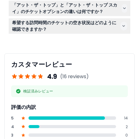
有効な身分証明書、電子チケットまたは予約確認書、そし
「アット・ザ・トップ」と「アット・ザ・トップ スカ
てパノラマの景色を撮影するためのカメラやスマートフォ
イ」のチケットオプションの違いは何ですか？
ンを持参してください。展望台内を歩くため、快適な靴を
「アット・ザ・トップ」チケットは124階と125階の展望台
おすすめします。
希望する訪問時間のチケットの空き状況はどのように
への入場が含まれ、「アット・ザ・トップ スカイ」チケ
確認できますか？
ットは148階への優先入場、専用ラウンジの利用、無料の
このウェブサイトのオンライン予約時に、ご希望の日付と
軽飲食が含まれます。
時間のリアルタイムの空き状況をご確認いただけます。
カスタマーレビュー
4.9
(16 reviews)
検証済みレビュー
評価の内訳
5
14
4
2
3
0