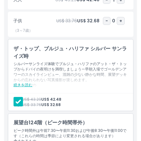
ュアリーラウンジ、実物大の没入型スクリーン、タワーの歴史と設
計を紹介する展示をお楽しみいただけます。
子供
US$ 33.76
US$ 32.68
-
0
+
ハイライト
（3～7歳）
含まれるもの
ザ・トップ、ブルジュ・ハリファ シルバー サンラ
イズ時
シルバーサンライズ体験でブルジュ・ハリファのアット・ザ・トッ
子供／大人ポリシー
プからドバイの夜明けを満喫しましょう—早朝入場でゴールデンア
ワーのスカイラインビュー、混雑の少ない静かな時間、展望デッキ
からの忘れられない写真撮影が楽しめます。
営業時間
続きを読む
含まれるもの
トップレベル124と125への一般入場
G階のザ・カフェでの無料モーニングトリート - ベーカリーア
大人:
US$ 43.29
US$ 42.48
場所
イテム1点（限定セクション）およびドリンク1杯（ジュースと
子供:
US$ 33.76
US$ 32.68
エナジードリンク除く）。
キャンセルポリシー
展望台124階（ピーク時間帯外）
ピーク時間外は午前7:30〜午前11:30および午後8:30〜午後11:00で
す（これらの時間は季節により変更される場合があります）