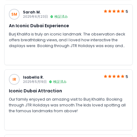
5
Sarah M.
SM
2025年6月23日
検証済み
An Iconic Dubai Experience
Burj Khalifa is truly an iconic landmark. The observation deck
offers breathtaking views, and I loved how interactive the
displays were. Booking through JTR Holidays was easy and
efficient. It’s one of those experiences that stays with you
forever!
5
Isabella R.
IR
2025年5月19日
検証済み
Iconic Dubai Attraction
Our family enjoyed an amazing visit to Burj Khalifa. Booking
through JTR Holidays was smooth.The kids loved spotting all
the famous landmarks from above!