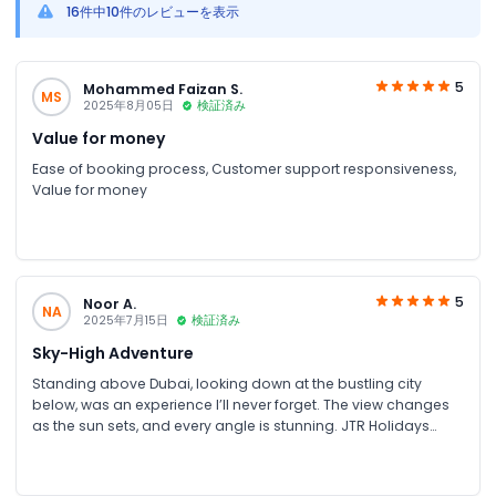
16件中10件のレビューを表示
5
Mohammed Faizan S.
MS
2025年8月05日
検証済み
Value for money
Ease of booking process, Customer support responsiveness,
Value for money
5
Noor A.
NA
2025年7月15日
検証済み
Sky-High Adventure
Standing above Dubai, looking down at the bustling city
below, was an experience I’ll never forget. The view changes
as the sun sets, and every angle is stunning. JTR Holidays
ensured everything went smoothly, making it a stress-free
adventure.