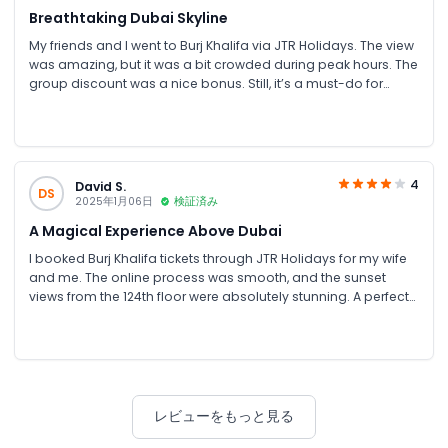
Breathtaking Dubai Skyline
My friends and I went to Burj Khalifa via JTR Holidays. The view
was amazing, but it was a bit crowded during peak hours. The
group discount was a nice bonus. Still, it’s a must-do for
anyone visiting Dubai!
4
David S.
DS
2025年1月06日
検証済み
A Magical Experience Above Dubai
I booked Burj Khalifa tickets through JTR Holidays for my wife
and me. The online process was smooth, and the sunset
views from the 124th floor were absolutely stunning. A perfect
experience for couples visiting Dubai!
レビューをもっと見る