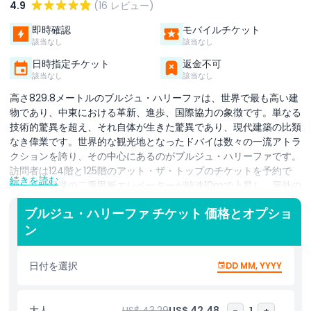
4.9
(16 レビュー)
即時確認
モバイルチケット
該当なし
該当なし
日時指定チケット
返金不可
該当なし
該当なし
高さ829.8メートルのブルジュ・ハリーファは、世界で最も高い建
物であり、中東における革新、進歩、国際協力の象徴です。単なる
技術的驚異を超え、それ自体が生きた驚異であり、現代建築の比類
なき偉業です。世界的な観光地となったドバイは数々の一流アトラ
クションを誇り、その中心にあるのがブルジュ・ハリーファです。
訪問者は124階と125階のアット・ザ・トップのチケットを予約で
続きを読む
き、世界最速の二重甲板エレベーターが時速10mで上昇し、屋外の
パノラマテラスと360度の絶景へと導きます。456メートルの125
ブルジュ・ハリーファ チケット 価格とオプショ
階はアラビア風のマシュラビヤで優雅に装飾され、ファルコンズ・
ン
アイ・ビュー、グリーンスクリーン写真、頂上へのバーチャルリア
リティ体験などの没入型体験を備えています。両階にはフルHDカ
メラとマルチタッチスクリーンを備えた高度な望遠鏡もあり、昼夜
日付を選択
DD MM, YYYY
問わずギガパノラマの眺めを提供します。究極の体験を求めるな
ら、アット・ザ・トップ スカイのチケット（148階）は555メート
ルの世界で最も高い屋外展望デッキにあなたを連れて行き、ラグジ
大人
US$ 43.29
US$ 42.48
-
1
+