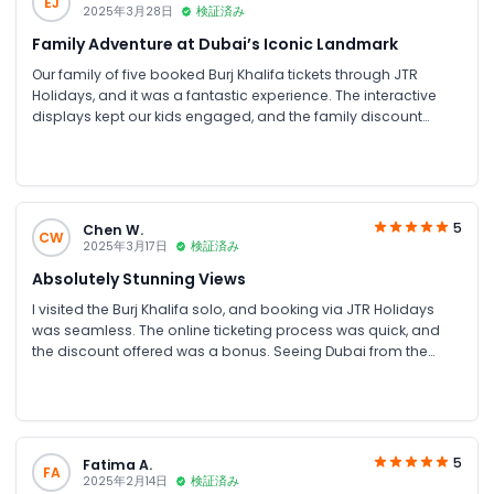
EJ
2025年3月28日
検証済み
Family Adventure at Dubai’s Iconic Landmark
Our family of five booked Burj Khalifa tickets through JTR
Holidays, and it was a fantastic experience. The interactive
displays kept our kids engaged, and the family discount
made it affordable. The city views are incredible—definitely
worth it!
5
Chen W.
CW
2025年3月17日
検証済み
Absolutely Stunning Views
I visited the Burj Khalifa solo, and booking via JTR Holidays
was seamless. The online ticketing process was quick, and
the discount offered was a bonus. Seeing Dubai from the
124th floor is something I’ll never forget!
5
Fatima A.
FA
2025年2月14日
検証済み